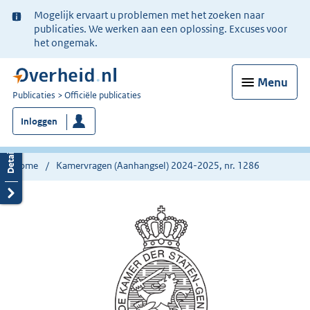
Ter
Mogelijk ervaart u problemen met het zoeken naar
informatie:
publicaties. We werken aan een oplossing. Excuses voor
het ongemak.
Menu
U
Publicaties
Officiële publicaties
bent
Inloggen
nu
hier:
Home
Kamervragen (Aanhangsel) 2024-2025, nr. 1286