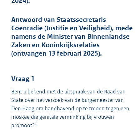
2024).
t
t
e
Antwoord van Staatssecretaris
:
Coenradie (Justitie en Veiligheid), mede
4
2
namens de Minister van Binnenlandse
K
Zaken en Koninkrijksrelaties
b
(ontvangen 13 februari 2025).
Vraag 1
Bent u bekend met de uitspraak van de Raad van
State over het verzoek van de burgemeester van
Den Haag om handhavend op te treden tegen een
moskee die genitale verminking bij vrouwen
1
promoot?