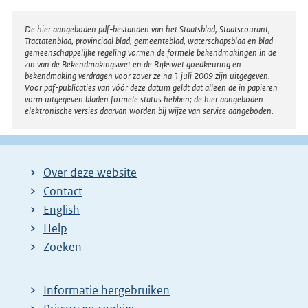
e
l
Disclaimer
De hier aangeboden pdf-bestanden van het Staatsblad, Staatscourant,
Tractatenblad, provinciaal blad, gemeenteblad, waterschapsblad en blad
i
gemeenschappelijke regeling vormen de formele bekendmakingen in de
n
zin van de Bekendmakingswet en de Rijkswet goedkeuring en
bekendmaking verdragen voor zover ze na 1 juli 2009 zijn uitgegeven.
k
Voor pdf-publicaties van vóór deze datum geldt dat alleen de in papieren
:
vorm uitgegeven bladen formele status hebben; de hier aangeboden
elektronische versies daarvan worden bij wijze van service aangeboden.
Over deze website
Contact
English
Help
Zoeken
Informatie hergebruiken