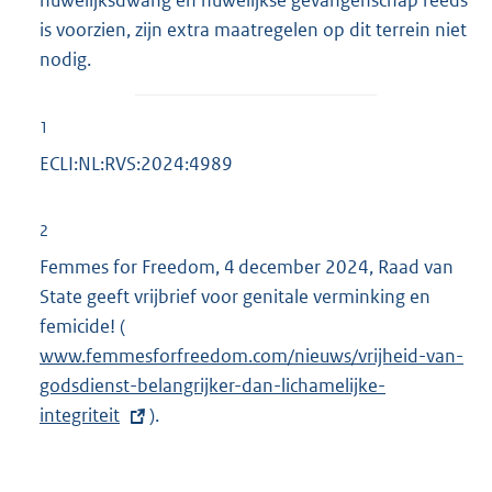
is voorzien, zijn extra maatregelen op dit terrein niet
nodig.
1
ECLI:NL:RVS:2024:4989
2
Femmes for Freedom, 4 december 2024, Raad van
State geeft vrijbrief voor genitale verminking en
femicide! (
E
www.femmesforfreedom.com/nieuws/vrijheid-van-
x
godsdienst-belangrijker-dan-lichamelijke-
t
integriteit
e
).
r
n