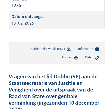
1286
13-02-2025
Authentieke versie (PDF)
b
Informatie
e
Printen
Delen
s
t
a
n
Vragen van het lid Dobbe (SP) aan de
d
Staatssecretaris van Justitie en
s
Veiligheid over de uitspraak van de
g
r
Raad van State over genitale
o
verminking (ingezonden 10 december
o