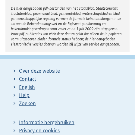
e
Disclaimer
De hier aangeboden pdf-bestanden van het Staatsblad, Staatscourant,
Tractatenblad, provinciaal blad, gemeenteblad, waterschapsblad en blad
l
gemeenschappelijke regeling vormen de formele bekendmakingen in de
i
zin van de Bekendmakingswet en de Rijkswet goedkeuring en
bekendmaking verdragen voor zover ze na 1 juli 2009 zijn uitgegeven.
n
Voor pdf-publicaties van vóór deze datum geldt dat alleen de in papieren
k
vorm uitgegeven bladen formele status hebben; de hier aangeboden
elektronische versies daarvan worden bij wijze van service aangeboden.
:
Over deze website
Contact
English
Help
Zoeken
Informatie hergebruiken
Privacy en cookies