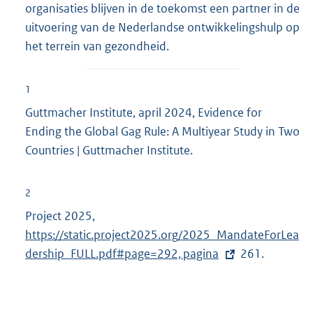
organisaties blijven in de toekomst een partner in de
uitvoering van de Nederlandse ontwikkelingshulp op
het terrein van gezondheid.
1
Guttmacher Institute, april 2024, Evidence for
Ending the Global Gag Rule: A Multiyear Study in Two
Countries | Guttmacher Institute.
2
Project 2025,
E
https://static.project2025.org/2025_MandateForLea
x
dership_FULL.pdf#page=292, pagina
t
261.
e
r
n