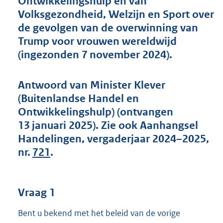
Ontwikkelingshulp en van
t
Volksgezondheid, Welzijn en Sport over
t
e
de gevolgen van de overwinning van
:
Trump voor vrouwen wereldwijd
4
(ingezonden 7 november 2024).
4
K
b
Antwoord van Minister Klever
(Buitenlandse Handel en
Ontwikkelingshulp) (ontvangen
13 januari 2025). Zie ook Aanhangsel
Handelingen, vergaderjaar 2024–2025,
nr.
721
.
Vraag 1
Bent u bekend met het beleid van de vorige