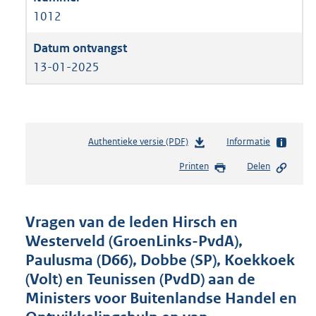
1012
13-01-2025
Authentieke versie (PDF)
b
Informatie
e
Printen
Delen
s
t
a
n
Vragen van de leden Hirsch en
d
Westerveld (GroenLinks-PvdA),
s
Paulusma (D66), Dobbe (SP), Koekkoek
g
r
(Volt) en Teunissen (PvdD) aan de
o
Ministers voor Buitenlandse Handel en
o