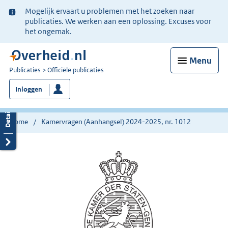
Ter
Mogelijk ervaart u problemen met het zoeken naar
informatie:
publicaties. We werken aan een oplossing. Excuses voor
het ongemak.
Menu
U
Publicaties
Officiële publicaties
bent
Inloggen
nu
hier:
Home
Kamervragen (Aanhangsel) 2024-2025, nr. 1012