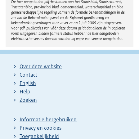
l
Disclaimer
De hier aangeboden pdf-bestanden van het Staatsblad, Staatscourant,
Tractatenblad, provinciaal blad, gemeenteblad, waterschapsblad en blad
i
gemeenschappelijke regeling vormen de formele bekendmakingen in de
n
zin van de Bekendmakingswet en de Rijkswet goedkeuring en
bekendmaking verdragen voor zover ze na 1 juli 2009 zijn uitgegeven.
k
Voor pdf-publicaties van vóór deze datum geldt dat alleen de in papieren
:
vorm uitgegeven bladen formele status hebben; de hier aangeboden
elektronische versies daarvan worden bij wijze van service aangeboden.
Over deze website
Contact
English
Help
Zoeken
Informatie hergebruiken
Privacy en cookies
Toegankelijkheid