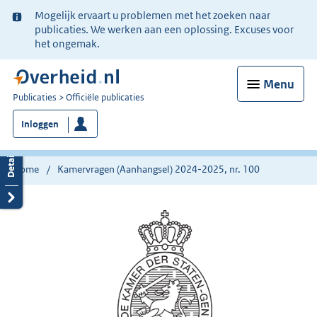
Ter
Mogelijk ervaart u problemen met het zoeken naar
informatie:
publicaties. We werken aan een oplossing. Excuses voor
het ongemak.
Menu
U
Publicaties
Officiële publicaties
bent
Inloggen
nu
hier:
Home
Kamervragen (Aanhangsel) 2024-2025, nr. 100