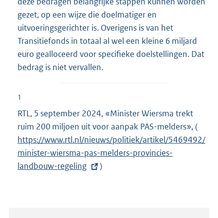
deze bedragen belangrijke stappen kunnen worden
gezet, op een wijze die doelmatiger en
uitvoeringsgerichter is. Overigens is van het
Transitiefonds in totaal al wel een kleine 6 miljard
euro gealloceerd voor specifieke doelstellingen. Dat
bedrag is niet vervallen.
1
RTL, 5 september 2024, «Minister Wiersma trekt
ruim 200 miljoen uit voor aanpak PAS-melders», (
E
https://www.rtl.nl/nieuws/politiek/artikel/5469492/
x
minister-wiersma-pas-melders-provincies-
t
landbouw-regeling
)
e
r
n
e