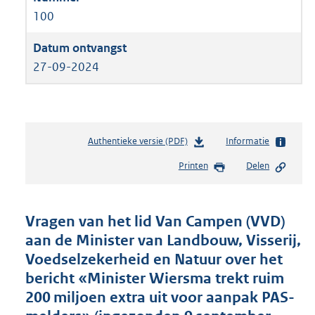
100
27-09-2024
Authentieke versie (PDF)
b
Informatie
e
Printen
Delen
s
t
a
n
Vragen van het lid Van Campen (VVD)
d
aan de Minister van Landbouw, Visserij,
s
Voedselzekerheid en Natuur over het
g
r
bericht «Minister Wiersma trekt ruim
o
200 miljoen extra uit voor aanpak PAS-
o