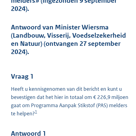
melders» (ingezonden 9 september
t
2024).
t
e
:
Antwoord van Minister Wiersma
4
6
(Landbouw, Visserij, Voedselzekerheid
K
en Natuur) (ontvangen 27 september
b
2024).
Vraag 1
Heeft u kennisgenomen van dit bericht en kunt u
bevestigen dat het hier in totaal om € 226,9 miljoen
gaat om Programma Aanpak Stikstof (PAS) melders
1
te helpen?
Antwoord 1