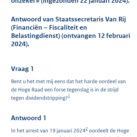
onzeker» (ingezonden 22 januari 2024).
t
t
e
Antwoord van Staatssecretaris Van Rij
:
(Financiën – Fiscaliteit en
5
7
Belastingdienst) (ontvangen 12 februari
K
2024).
b
Vraag 1
Bent u het met mij eens dat het harde oordeel van
de Hoge Raad een forse tegenslag is in de strijd
1
tegen dividendstripping?
Antwoord 1
2
In het arrest van 19 januari 2024
oordeelt de Hoge