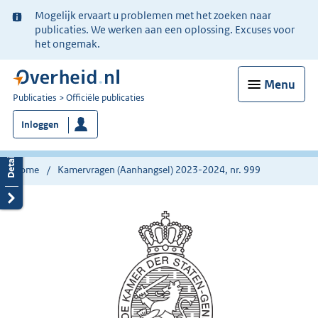
Ter
Mogelijk ervaart u problemen met het zoeken naar
informatie:
publicaties. We werken aan een oplossing. Excuses voor
het ongemak.
Menu
U
Publicaties
Officiële publicaties
bent
Inloggen
nu
hier:
Home
Kamervragen (Aanhangsel) 2023-2024, nr. 999