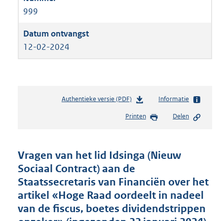
999
12-02-2024
Authentieke versie (PDF)
b
Informatie
e
Printen
Delen
s
t
a
n
Vragen van het lid Idsinga (Nieuw
d
Sociaal Contract) aan de
s
Staatssecretaris van Financiën over het
g
r
artikel «Hoge Raad oordeelt in nadeel
o
van de fiscus, boetes dividendstrippen
o