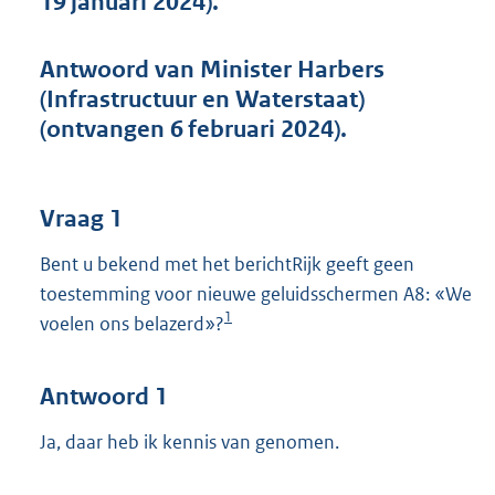
19 januari 2024).
t
t
e
Antwoord van Minister Harbers
:
(Infrastructuur en Waterstaat)
5
1
(ontvangen 6 februari 2024).
K
b
Vraag 1
Bent u bekend met het berichtRijk geeft geen
toestemming voor nieuwe geluidsschermen A8: «We
1
voelen ons belazerd»?
Antwoord 1
Ja, daar heb ik kennis van genomen.