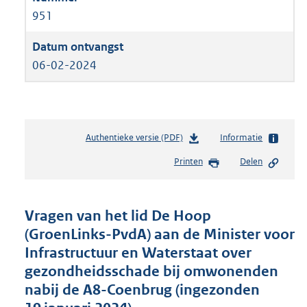
951
06-02-2024
Authentieke versie (PDF)
b
Informatie
e
Printen
Delen
s
t
a
n
Vragen van het lid De Hoop
d
(GroenLinks-PvdA) aan de Minister voor
s
Infrastructuur en Waterstaat over
g
r
gezondheidsschade bij omwonenden
o
nabij de A8-Coenbrug (ingezonden
o