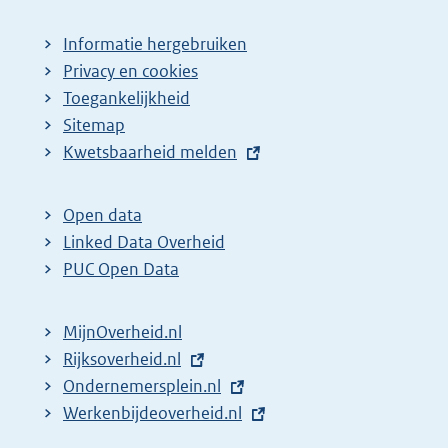
Informatie hergebruiken
Privacy en cookies
Toegankelijkheid
Sitemap
E
Kwetsbaarheid melden
x
t
Open data
e
Linked Data Overheid
r
PUC Open Data
n
e
MijnOverheid.nl
l
E
Rijksoverheid.nl
i
x
E
Ondernemersplein.nl
n
t
x
E
Werkenbijdeoverheid.nl
k
e
t
x