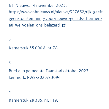
NH Nieuws, 14 november 2023,
E
https://www.nhnieuws.nl/nieuws/327632/rijk-geeft-
x
geen-toestemming-voor-nieuwe-geluidsschermen-
t
a8-we-voelen-ons-belazerd
e
r
n
2
e
Kamerstuk
35 000 A, nr. 78
.
l
i
3
n
Brief aan gemeente Zaanstad oktober 2023,
k
kenmerk: RWS-2023/23094
:
4
Kamerstuk
29 385, nr. 119
.