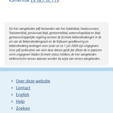
Kamerstuk
29 385, nr. 119
.
Disclaimer
De hier aangeboden pdf-bestanden van het Staatsblad, Staatscourant,
Tractatenblad, provinciaal blad, gemeenteblad, waterschapsblad en blad
gemeenschappelijke regeling vormen de formele bekendmakingen in de
zin van de Bekendmakingswet en de Rijkswet goedkeuring en
bekendmaking verdragen voor zover ze na 1 juli 2009 zijn uitgegeven.
Voor pdf-publicaties van vóór deze datum geldt dat alleen de in papieren
vorm uitgegeven bladen formele status hebben; de hier aangeboden
elektronische versies daarvan worden bij wijze van service aangeboden.
Over deze website
Contact
English
Help
Zoeken