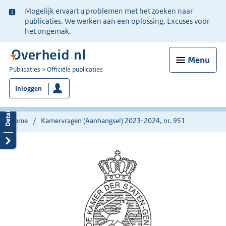
Ter
Mogelijk ervaart u problemen met het zoeken naar
informatie:
publicaties. We werken aan een oplossing. Excuses voor
het ongemak.
Menu
U
Publicaties
Officiële publicaties
bent
Inloggen
nu
hier:
Home
Kamervragen (Aanhangsel) 2023-2024, nr. 951