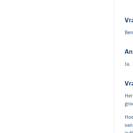
Vr
Ben
An
Ja.
Vr
Her
gro
Hoe
van
ind