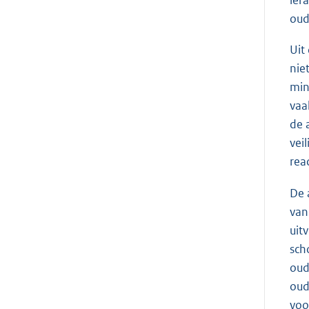
ler
oud
Uit
nie
min
vaa
de 
vei
reac
De 
van
uit
sch
oud
oud
voo