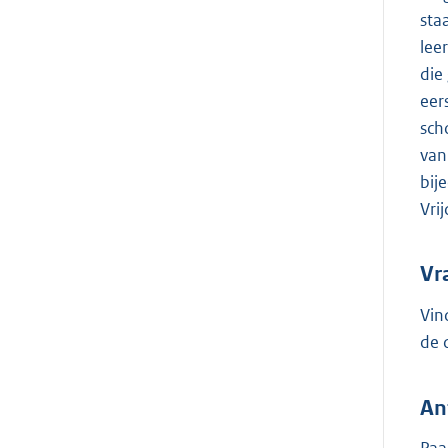
sta
lee
die
eer
sch
van
bij
Vri
Vr
Vin
de 
An