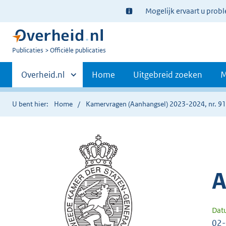
Ter
Mogelijk ervaart u prob
informatie:
U
Publicaties
Officiële publicaties
bent
Primaire
nu
Andere
Overheid.nl
Home
Uitgebreid zoeken
M
hier:
sites
navigatie
binnen
U bent hier:
Home
Kamervragen (Aanhangsel) 2023-2024, nr. 9
A
Dat
02-