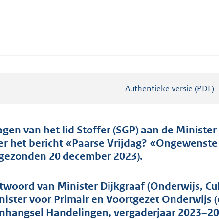
Authentieke versie (PDF)
b
e
s
t
agen van het lid Stoffer (SGP) aan de Ministe
a
er het bericht «Paarse Vrijdag? «Ongewenste
n
ngezonden 20 december 2023).
d
s
twoord van Minister Dijkgraaf (Onderwijs, C
g
nister voor Primair en Voortgezet Onderwijs (
r
nhangsel Handelingen, vergaderjaar 2023–20