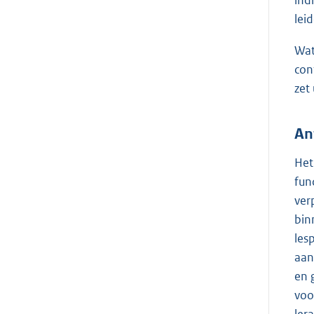
lei
Wat
con
zet 
An
Het
fun
ver
bin
les
aan
en 
voo