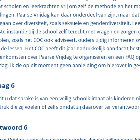
at scholen en leerkrachten vrij om zelf de methode en het m
rlingen. Paarse Vrijdag kan daar onderdeel van zijn, maar dat
 gaan over diversiteit, zoals seksuele en genderdiversiteit. L
ste instantie bij de school zelf terecht met vragen en zorgen
olen, zoals het COC ook adviseert, ouders tijdig informeren
 de lessen. Het COC heeft dit jaar nadrukkelijk aandacht be
eenkomsten over Paarse Vrijdag te organiseren en een FAQ o
jdag. Ik zie op dit moment geen aanleiding om hierover in g
aag 6
dt u dat sprake is van een veilig schoolklimaat als kinderen
druk die zij voelen of zelfs omdat zij daarover ter verantw
twoord 6