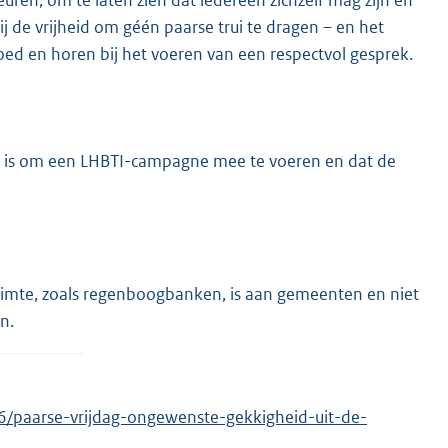
euren, om te laten zien dat iedereen zichzelf mag zijn en
j de vrijheid om géén paarse trui te dragen – en het
oed en horen bij het voeren van een respectvol gesprek.
ld is om een LHBTI-campagne mee te voeren en dat de
uimte, zoals regenboogbanken, is aan gemeenten en niet
n.
6/paarse-vrijdag-ongewenste-gekkigheid-uit-de-