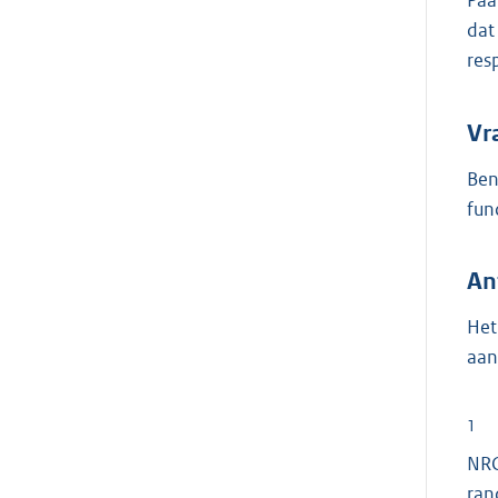
Paa
dat
res
Vr
Ben
fun
An
Het
aan
1
NRC
ran