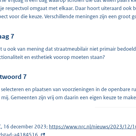
rse Vrijdag is een dag waarop scholen die dat willen paars kl
 je respectvol omgaat met elkaar. Daar hoort uiteraard ook bi
pect voor die keuze. Verschillende meningen zijn een groot g
aag 7
t u ook van mening dat straatmeubilair niet primair bedoe
ctionaliteit en esthetiek voorop moeten staan?
twoord 7
 selecteren en plaatsen van voorzieningen in de openbare r
 mij. Gemeenten zijn vrij om daarin een eigen keuze te make
, 16 december 2023;
E
https://www.nrc.nl/nieuws/2023/12/1
dstad-a4184516
.
x