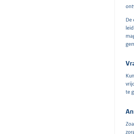
ont
De 
lei
mag
gem
Vr
Kun
vri
te 
An
Zoa
zor