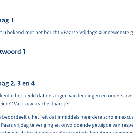
o
o
t
aag 1
t
t u bekend met het bericht «Paarse Vrijdag? «Ongewenste g
e
:
4
twoord 1
4
b
aag 2, 3 en 4
kent u het beeld dat de zorgen van leerlingen en ouders ove
eien? Wat is uw reactie daarop?
 beoordeelt u het feit dat inmiddels meerdere scholen excu
 Paars vrijdag te ver ging en onvoldoende getuigde van respec
icatie dat de inzet voor sociale acceptatie kan doorschieten