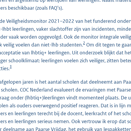
aren en afgestemd op leeftijden van leerlingen. Naast materia
ers beschikbaar (zoals FAQ’s).
 de Veiligheidsmonitor 2021–2022 van het funderend onderwi
t-lhbt leerlingen, vaker slachtoffer zijn van incidenten, m
der vaak worden opgevolgd. Ook de monitor integrale veilig
2
k veilig voelen dan niet-lhb studenten.
Om dit tegen te gaan
acceptatie van lhbtiq+ leerlingen. Uit onderzoek blijkt dat h
liger schoolklimaat: leerlingen voelen zich veiliger, zitten 
3
ties.
afgelopen jaren is het aantal scholen dat deelneemt aan Paar
 scholen. COC Nederland evalueert de ervaringen met Paarse 
vraag onder (lhbtiq+)leerlingen vindt momenteel plaats. De u
olen als ouders overwegend positief reageren. Dat is in lijn
ers en leerlingen terecht bij de docent, leerkracht of het sch
ers en leerlingen serieus nemen. Ook vertrouw ik erop dat
r deelname aan Paarse Vrijdag, het gebruik van lespakketten 