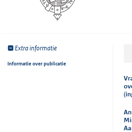
Toon
Extra informatie
meer
van:
Informatie over publicatie
Vr
ov
(i
An
Mi
Aa