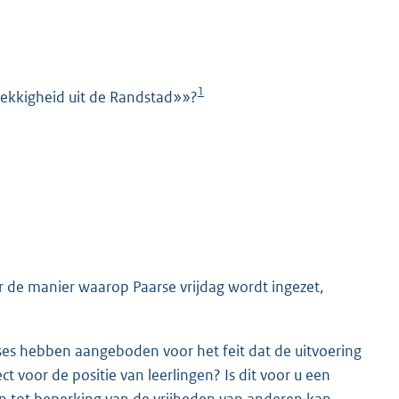
1
ekkigheid uit de Randstad»»?
K
r de manier waarop Paarse vrijdag wordt ingezet,
ses hebben aangeboden voor het feit dat de uitvoering
t voor de positie van leerlingen? Is dit voor u een
 en tot beperking van de vrijheden van anderen kan