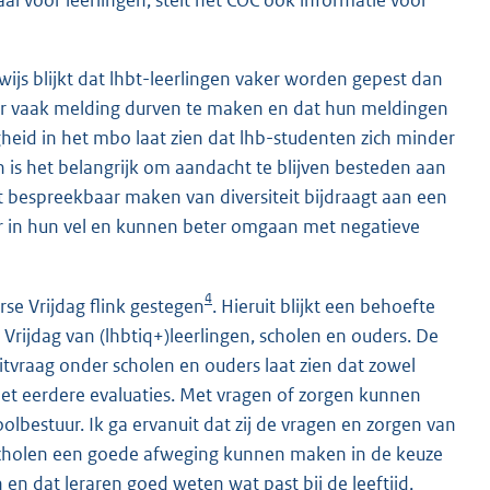
al voor leerlingen, stelt het COC ook informatie voor
js blijkt dat lhbt-leerlingen vaker worden gepest dan
inder vaak melding durven te maken en dat hun meldingen
heid in het mbo laat zien dat lhb-studenten zich minder
 is het belangrijk om aandacht te blijven besteden aan
et bespreekbaar maken van diversiteit bijdraagt aan een
beter in hun vel en kunnen beter omgaan met negatieve
4
se Vrijdag flink gestegen
. Hieruit blijkt een behoefte
Vrijdag van (lhbtiq+)leerlingen, scholen en ouders. De
itvraag onder scholen en ouders laat zien dat zowel
 met eerdere evaluaties. Met vragen of zorgen kunnen
oolbestuur. Ik ga ervanuit dat zij de vragen en zorgen van
 scholen een goede afweging kunnen maken in de keuze
en dat leraren goed weten wat past bij de leeftijd,