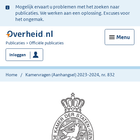
Ter
Mogelijk ervaart u problemen met het zoeken naar
informatie:
publicaties. We werken aan een oplossing. Excuses voor
het ongemak.
Menu
U
Publicaties
Officiële publicaties
bent
Inloggen
nu
hier:
Home
Kamervragen (Aanhangsel) 2023-2024, nr. 832