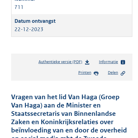
711
22-12-2023
Authentieke versie (PDF)
b
Informatie
e
Printen
Delen
s
t
a
n
Vragen van het lid Van Haga (Groep
d
Van Haga) aan de Minister en
s
Staatssecretaris van Binnenlandse
g
r
Zaken en Koninkrijksrelaties over
o
beïnvloeding van en door de overheid
o