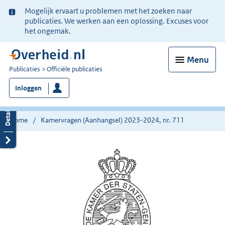
Ter
Mogelijk ervaart u problemen met het zoeken naar
informatie:
publicaties. We werken aan een oplossing. Excuses voor
het ongemak.
Menu
U
Publicaties
Officiële publicaties
bent
Inloggen
nu
hier:
Home
Kamervragen (Aanhangsel) 2023-2024, nr. 711