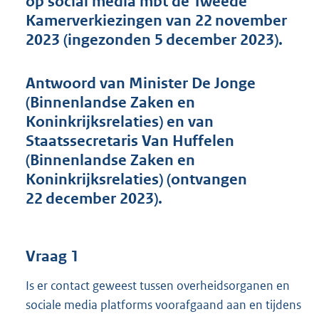
op social media mbt de Tweede
t
Kamerverkiezingen van 22 november
t
e
2023 (ingezonden 5 december 2023).
:
4
7
Antwoord van Minister De Jonge
K
(Binnenlandse Zaken en
b
Koninkrijksrelaties) en van
Staatssecretaris Van Huffelen
(Binnenlandse Zaken en
Koninkrijksrelaties) (ontvangen
22 december 2023).
Vraag 1
Is er contact geweest tussen overheidsorganen en
sociale media platforms voorafgaand aan en tijdens