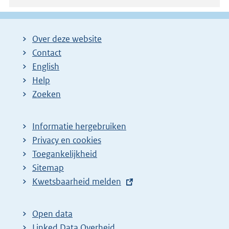
Over deze website
Contact
English
Help
Zoeken
Informatie hergebruiken
Privacy en cookies
Toegankelijkheid
Sitemap
E
Kwetsbaarheid melden
x
t
Open data
e
Linked Data Overheid