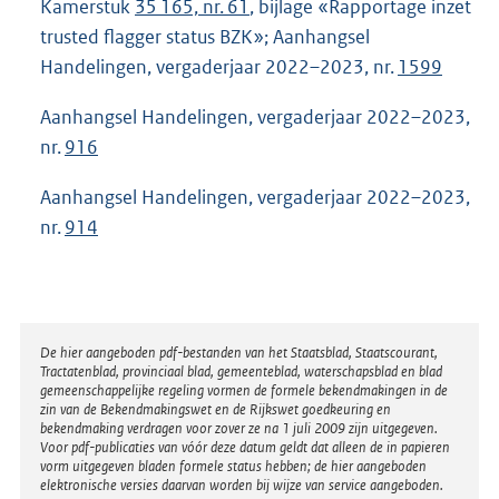
Kamerstuk
35 165, nr. 61
, bijlage «Rapportage inzet
trusted flagger status BZK»; Aanhangsel
Handelingen, vergaderjaar 2022–2023, nr.
1599
Aanhangsel Handelingen, vergaderjaar 2022–2023,
nr.
916
Aanhangsel Handelingen, vergaderjaar 2022–2023,
nr.
914
Disclaimer
De hier aangeboden pdf-bestanden van het Staatsblad, Staatscourant,
Tractatenblad, provinciaal blad, gemeenteblad, waterschapsblad en blad
gemeenschappelijke regeling vormen de formele bekendmakingen in de
zin van de Bekendmakingswet en de Rijkswet goedkeuring en
bekendmaking verdragen voor zover ze na 1 juli 2009 zijn uitgegeven.
Voor pdf-publicaties van vóór deze datum geldt dat alleen de in papieren
vorm uitgegeven bladen formele status hebben; de hier aangeboden
elektronische versies daarvan worden bij wijze van service aangeboden.