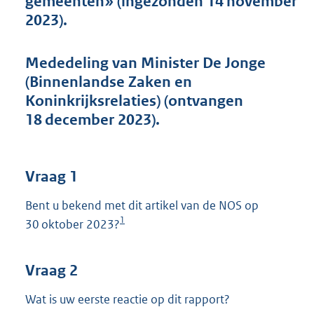
gemeenten» (ingezonden 14 november
t
2023).
t
e
:
Mededeling van Minister De Jonge
4
0
(Binnenlandse Zaken en
K
Koninkrijksrelaties) (ontvangen
b
18 december 2023).
Vraag 1
Bent u bekend met dit artikel van de NOS op
1
30 oktober 2023?
Vraag 2
Wat is uw eerste reactie op dit rapport?