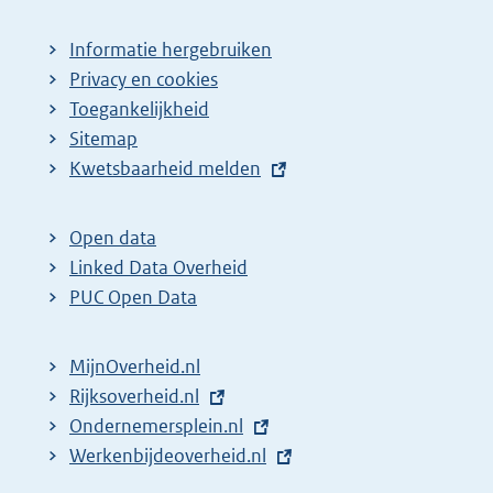
Informatie hergebruiken
Privacy en cookies
Toegankelijkheid
Sitemap
E
Kwetsbaarheid melden
x
t
Open data
e
Linked Data Overheid
r
PUC Open Data
n
e
MijnOverheid.nl
l
E
Rijksoverheid.nl
i
x
E
Ondernemersplein.nl
n
t
x
E
Werkenbijdeoverheid.nl
k
e
t
x