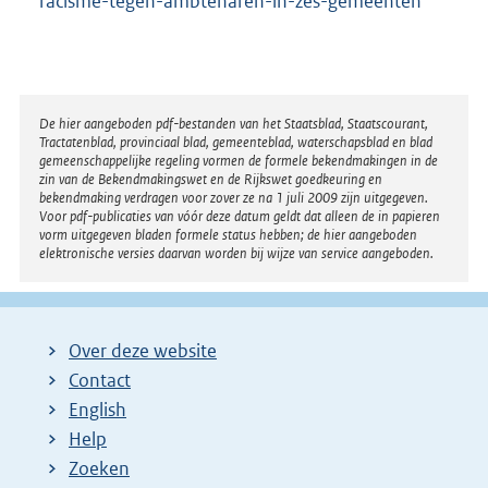
racisme-tegen-ambtenaren-in-zes-gemeenten
Disclaimer
De hier aangeboden pdf-bestanden van het Staatsblad, Staatscourant,
Tractatenblad, provinciaal blad, gemeenteblad, waterschapsblad en blad
gemeenschappelijke regeling vormen de formele bekendmakingen in de
zin van de Bekendmakingswet en de Rijkswet goedkeuring en
bekendmaking verdragen voor zover ze na 1 juli 2009 zijn uitgegeven.
Voor pdf-publicaties van vóór deze datum geldt dat alleen de in papieren
vorm uitgegeven bladen formele status hebben; de hier aangeboden
elektronische versies daarvan worden bij wijze van service aangeboden.
Over deze website
Contact
English
Help
Zoeken