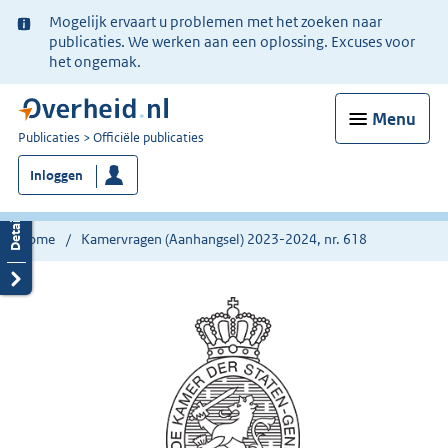
Ter
Mogelijk ervaart u problemen met het zoeken naar
informatie:
publicaties. We werken aan een oplossing. Excuses voor
het ongemak.
Menu
U
Publicaties
Officiële publicaties
bent
Inloggen
nu
hier:
Home
Kamervragen (Aanhangsel) 2023-2024, nr. 618