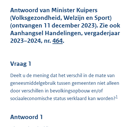
t
t
Antwoord van Minister Kuipers
e
(Volksgezondheid, Welzijn en Sport)
:
(ontvangen 11 december 2023). Zie ook
4
1
Aanhangsel Handelingen, vergaderjaar
K
2023–2024, nr.
464
.
b
Vraag 1
Deelt u de mening dat het verschil in de mate van
geneesmiddelgebruik tussen gemeenten niet alleen
door verschillen in bevolkingsopbouw en/of
1
sociaaleconomische status verklaard kan worden?
Antwoord 1