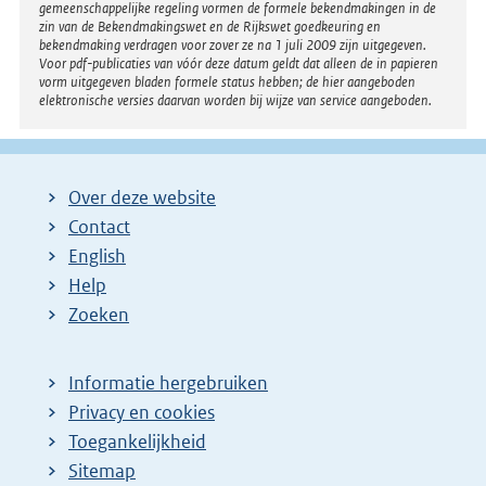
gemeenschappelijke regeling vormen de formele bekendmakingen in de
l
zin van de Bekendmakingswet en de Rijkswet goedkeuring en
bekendmaking verdragen voor zover ze na 1 juli 2009 zijn uitgegeven.
i
Voor pdf-publicaties van vóór deze datum geldt dat alleen de in papieren
n
vorm uitgegeven bladen formele status hebben; de hier aangeboden
elektronische versies daarvan worden bij wijze van service aangeboden.
k
:
Over deze website
Contact
English
Help
Zoeken
Informatie hergebruiken
Privacy en cookies
Toegankelijkheid
Sitemap