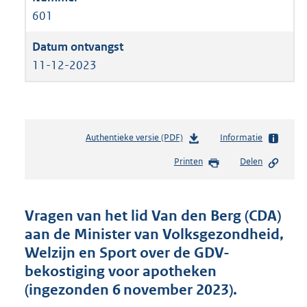
601
11-12-2023
Authentieke versie (PDF)
b
Informatie
e
Printen
Delen
s
t
a
n
Vragen van het lid Van den Berg (CDA)
d
aan de Minister van Volksgezondheid,
s
Welzijn en Sport over de GDV-
g
r
bekostiging voor apotheken
o
(ingezonden 6 november 2023).
o