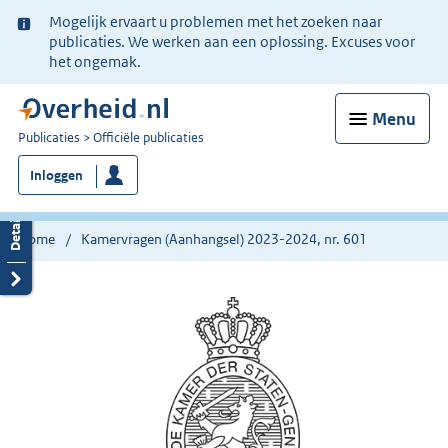
Ter
Mogelijk ervaart u problemen met het zoeken naar
informatie:
publicaties. We werken aan een oplossing. Excuses voor
het ongemak.
Menu
U
Publicaties
Officiële publicaties
bent
Inloggen
nu
hier:
Home
Kamervragen (Aanhangsel) 2023-2024, nr. 601