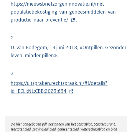
https://nieuwsbriefzorgeninnovatie.nl/met-
x
populatiebekostiging-van-geneesmiddelen-van-
t
productie-naar-preventie/
e
.
r
n
2
e
D. van Bodegom, 19 juni 2018, «Ontpillen. Gezonder
l
leven, minder pillen».
i
n
3
k
E
https://uitspraken.rechtspraak.nl/#!/details?
:
x
id=ECLI:NL:CBB:2023:634
t
e
r
n
Disclaimer
De hier aangeboden pdf-bestanden van het Staatsblad, Staatscourant,
Tractatenblad, provinciaal blad, gemeenteblad, waterschapsblad en blad
e