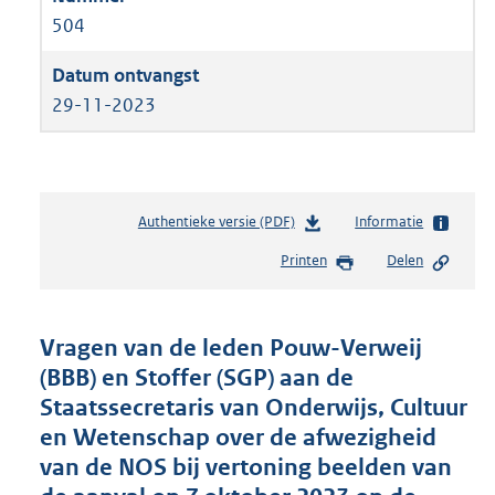
504
29-11-2023
Authentieke versie (PDF)
b
Informatie
e
Printen
Delen
s
t
a
n
Vragen van de leden Pouw-Verweij
d
(BBB) en Stoffer (SGP) aan de
s
Staatssecretaris van Onderwijs, Cultuur
g
r
en Wetenschap over de afwezigheid
o
van de NOS bij vertoning beelden van
o