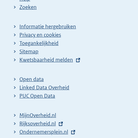
Zoeken
Informatie hergebruiken
Privacy en cookies
Toegankelijkheid
Sitemap
E
Kwetsbaarheid melden
x
t
Open data
e
Linked Data Overheid
r
PUC Open Data
n
e
MijnOverheid.nl
l
E
Rijksoverheid.nl
i
x
E
Ondernemersplein.nl
n