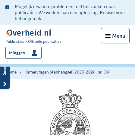
Ter
Mogelijk ervaart u problemen met het zoeken naar
informatie:
publicaties. We werken aan een oplossing. Excuses voor
het ongemak.
Menu
U
Publicaties
Officiële publicaties
bent
Inloggen
nu
hier:
Home
Kamervragen (Aanhangsel) 2023-2024, nr. 504