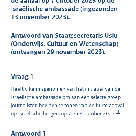
de aanval op 7 oktober 2023 op de
t
Israëlische ambassade (ingezonden
t
e
13 november 2023).
:
4
1
Antwoord van Staatssecretaris Uslu
K
(Onderwijs, Cultuur en Wetenschap)
b
(ontvangen 29 november 2023).
Vraag 1
Heeft u kennisgenomen van het initiatief van de
Israëlische ambassade om aan een selecte groep
journalisten beelden te tonen van de brute aanval
1
op Israëlische burgers op 7 en 8 oktober 2023?
Antwoord 1