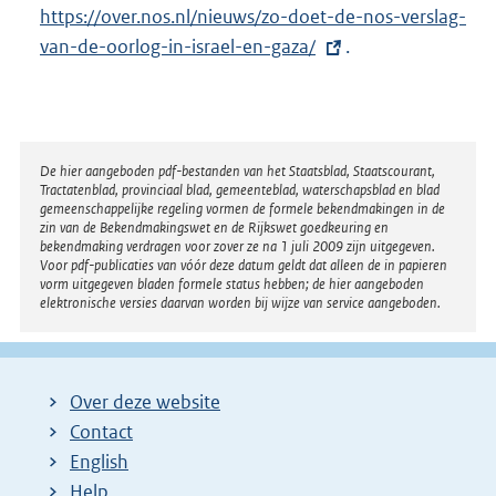
E
https://over.nos.nl/nieuws/zo-doet-de-nos-verslag-
x
van-de-oorlog-in-israel-en-gaza/
.
t
e
r
n
Disclaimer
De hier aangeboden pdf-bestanden van het Staatsblad, Staatscourant,
Tractatenblad, provinciaal blad, gemeenteblad, waterschapsblad en blad
e
gemeenschappelijke regeling vormen de formele bekendmakingen in de
l
zin van de Bekendmakingswet en de Rijkswet goedkeuring en
bekendmaking verdragen voor zover ze na 1 juli 2009 zijn uitgegeven.
i
Voor pdf-publicaties van vóór deze datum geldt dat alleen de in papieren
n
vorm uitgegeven bladen formele status hebben; de hier aangeboden
elektronische versies daarvan worden bij wijze van service aangeboden.
k
:
Over deze website
Contact
English
Help