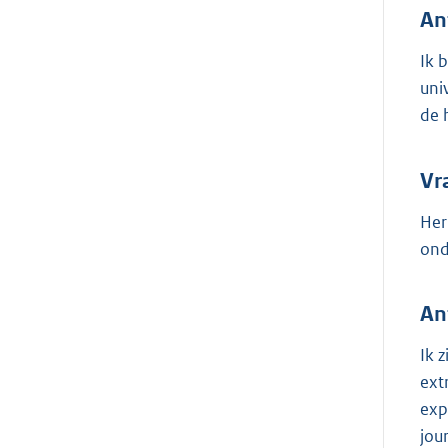
An
Ik 
uni
de h
Vr
Her
ond
An
Ik 
ext
exp
jou