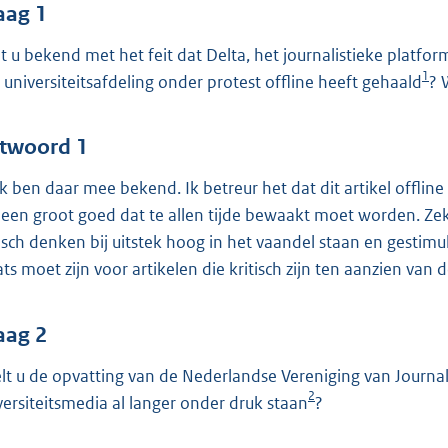
o
aag 1
o
t u bekend met het feit dat Delta, het journalistieke platform
t
1
 universiteitsafdeling onder protest offline heeft gehaald
? 
t
e
:
twoord 1
4
 ik ben daar mee bekend. Ik betreur het dat dit artikel offline
3
n een groot goed dat te allen tijde bewaakt moet worden. Ze
tisch denken bij uitstek hoog in het vaandel staan en gestimu
b
ats moet zijn voor artikelen die kritisch zijn ten aanzien van 
aag 2
lt u de opvatting van de Nederlandse Vereniging van Journal
2
versiteitsmedia al langer onder druk staan
?