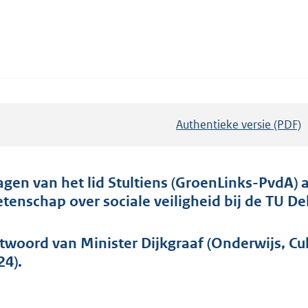
Authentieke versie (PDF)
b
e
s
t
agen van het lid Stultiens (GroenLinks-PvdA) 
a
tenschap over sociale veiligheid bij de TU Del
n
d
twoord van Minister Dijkgraaf (Onderwijs, Cu
s
24).
g
r