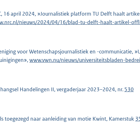
, 16 april 2024, »Journalistiek platform TU Delft haalt artikel
.nrc.nl/nieuws/2024/04/16/blad-tu-delft-haalt-artikel-offl
eniging voor Wetenschapsjournalistiek en -communicatie, »U
uinigingen»,
E
www.vwn.nu/nieuws/universiteitsbladen-bedre
x
t
e
hangsel Handelingen II, vergaderjaar 2023–2024, nr.
530
r
n
e
ls toegezegd naar aanleiding van motie Kwint, Kamerstuk
35
l
i
n