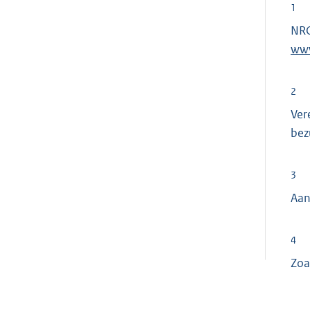
1
NRC
www
2
Ver
bez
3
Aan
4
Zoa