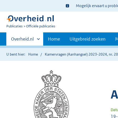
Ter
Mogelijk ervaart u prob
informatie:
U
Publicaties
Officiële publicaties
bent
Primaire
nu
Andere
Overheid.nl
Home
Uitgebreid zoeken
M
hier:
sites
navigatie
binnen
U bent hier:
Home
Kamervragen (Aanhangsel) 2023-2024, nr. 2
A
Dat
19-