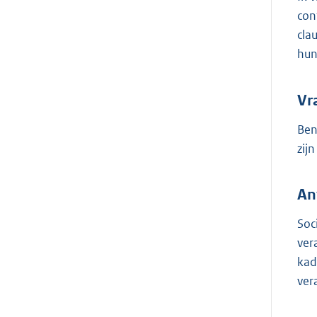
con
cla
hun
Vr
Ben
zij
An
Soc
ver
kad
ver