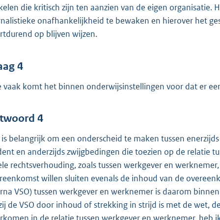
ikelen die kritisch zijn ten aanzien van de eigen organisatie.
rnalistieke onafhankelijkheid te bewaken en hierover het gesp
rtdurend op blijven wijzen.
aag 4
 vaak komt het binnen onderwijsinstellingen voor dat er ee
twoord 4
 is belangrijk om een onderscheid te maken tussen enerzijds z
dent en anderzijds zwijgbedingen die toezien op de relatie 
iele rechtsverhouding, zoals tussen werkgever en werknemer, is
reenkomst willen sluiten evenals de inhoud van de overeenk
erna VSO) tussen werkgever en werknemer is daarom binnen on
zij de VSO door inhoud of strekking in strijd is met de wet,
rkomen in de relatie tussen werkgever en werknemer, heb ik