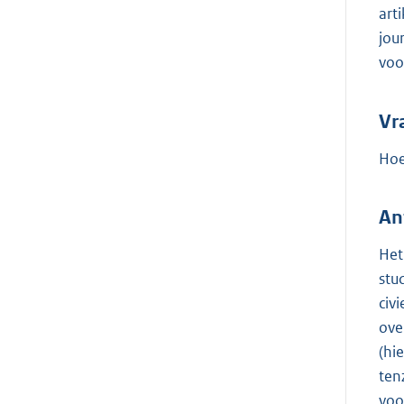
art
jou
voo
Vr
Hoe
An
Het
stu
civ
ove
(hi
ten
voo