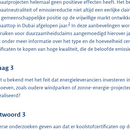
maatprojecten helemaal geen positieve effecten heeft. Het b
maatneutraliteit of emissiereductie niet altijd een eerlijke 
 gemeenschappelijke positie op de vrijwillige markt ontwikk
2
maattop in Dubai afgelopen jaar.
In deze aanbevelingen worde
ruiken voor duurzaamheidsclaims aangemoedigd hierover jaar
 onder meer informatie over het type en de hoeveelheid cer
tificaten te kopen van hoge kwaliteit, die de beloofde emis
aag 3
t u bekend met het feit dat energieleveranciers investeren i
oeven, zoals oudere windparken of zonne-energie-projecten
ealiseerd?
twoord 3
erse onderzoeken geven aan dat er koolstofcertificaten op 