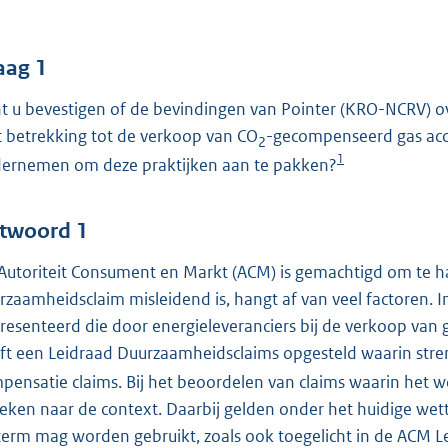
o
o
t
aag 1
t
t u bevestigen of de bevindingen van Pointer (KRO-NCRV) ov
e
 betrekking tot de verkoop van CO
-gecompenseerd gas accu
:
2
1
5
ernemen om deze praktijken aan te pakken?
7
twoord 1
b
Autoriteit Consument en Markt (ACM) is gemachtigd om te h
rzaamheidsclaim misleidend is, hangt af van veel factoren.
resenteerd die door energieleveranciers bij de verkoop van
ft een Leidraad Duurzaamheidsclaims opgesteld waarin stre
pensatie claims. Bij het beoordelen van claims waarin het
eken naar de context. Daarbij gelden onder het huidige wett
term mag worden gebruikt, zoals ook toegelicht in de ACM