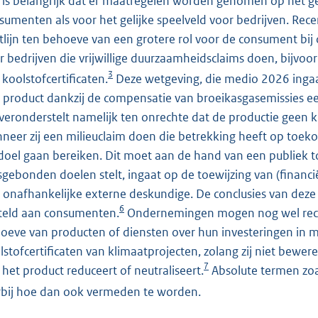
 is belangrijk dat er maatregelen worden genomen op het g
sumenten als voor het gelijke speelveld voor bedrijven. Rece
htlijn ten behoeve van een grotere rol voor de consument bij d
r bedrijven die vrijwillige duurzaamheidsclaims doen, bijvoo
3
 koolstofcertificaten.
Deze wetgeving, die medio 2026 ingaa
 product dankzij de compensatie van broeikasgasemissies een
 veronderstelt namelijk ten onrechte dat de productie geen
neer zij een milieuclaim doen die betrekking heeft op toeko
 doel gaan bereiken. Dit moet aan de hand van een publiek t
dsgebonden doelen stelt, ingaat op de toewijzing van (financ
 onafhankelijke externe deskundige. De conclusies van dez
6
teld aan consumenten.
Ondernemingen mogen nog wel recl
oeve van producten of diensten over hun investeringen in mi
lstofcertificaten van klimaatprojecten, zolang zij niet bewe
7
 het product reduceert of neutraliseert.
Absolute termen zoa
rbij hoe dan ook vermeden te worden.