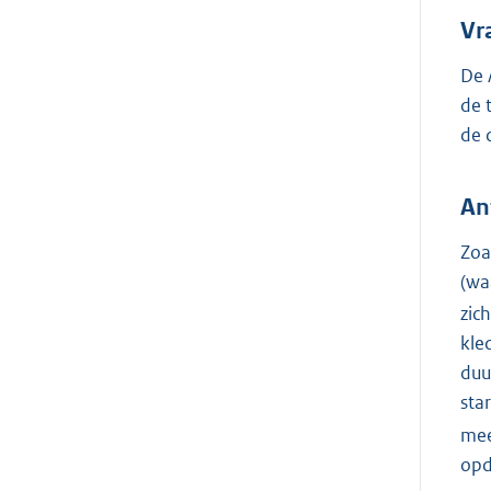
Vr
De 
de 
de 
An
Zoa
(wa
zic
kle
duu
sta
mee
opd