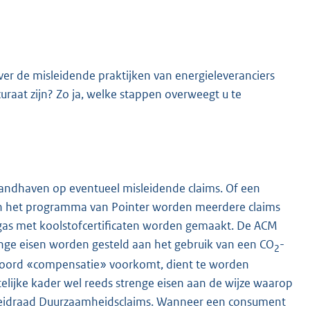
er de misleidende praktijken van energieleveranciers
raat zijn? Zo ja, welke stappen overweegt u te
K
andhaven op eventueel misleidende claims. Of een
 In het programma van Pointer worden meerdere claims
 gas met koolstofcertificaten worden gemaakt. De ACM
nge eisen worden gesteld aan het gebruik van een CO
-
2
 woord «compensatie» voorkomt, dient te worden
elijke kader wel reeds strenge eisen aan de wijze waarop
 Leidraad Duurzaamheidsclaims. Wanneer een consument