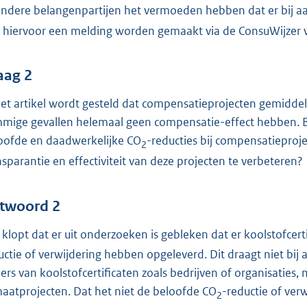
andere belangenpartijen het vermoeden hebben dat er bij 
 hiervoor een melding worden gemaakt via de ConsuWijzer 
aag 2
het artikel wordt gesteld dat compensatieprojecten gemiddeld
mige gevallen helemaal geen compensatie-effect hebben. Be
oofde en daadwerkelijke CO
-reducties bij compensatieproj
2
nsparantie en effectiviteit van deze projecten te verbeteren?
twoord 2
 klopt dat er uit onderzoeken is gebleken dat er koolstofcert
uctie of verwijdering hebben opgeleverd. Dit draagt niet bi
ers van koolstofcertificaten zoals bedrijven of organisaties, 
maatprojecten. Dat het niet de beloofde CO
-reductie of ver
2