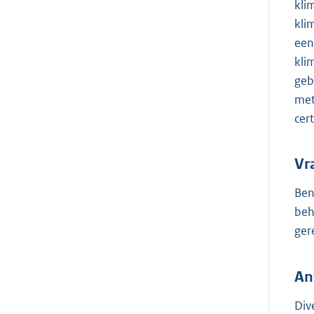
kli
kli
een
kli
geb
met
cer
Vr
Ben
beh
ger
An
Div