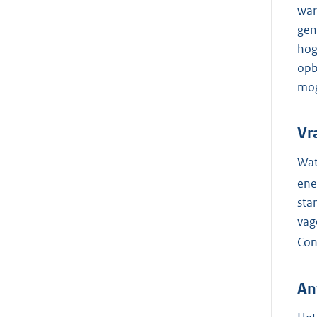
war
gen
hog
opb
mog
Vr
Wat
ene
sta
vag
Co
An