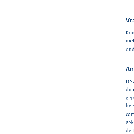
Vr
Kun
met
ond
An
De 
duu
gep
hee
com
gek
de 