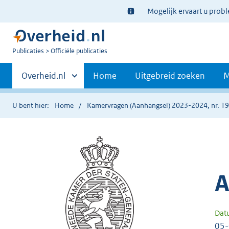
Ter
Mogelijk ervaart u prob
informatie:
U
Publicaties
Officiële publicaties
bent
Primaire
nu
Andere
Overheid.nl
Home
Uitgebreid zoeken
M
hier:
sites
navigatie
binnen
U bent hier:
Home
Kamervragen (Aanhangsel) 2023-2024, nr. 1
A
Dat
05-