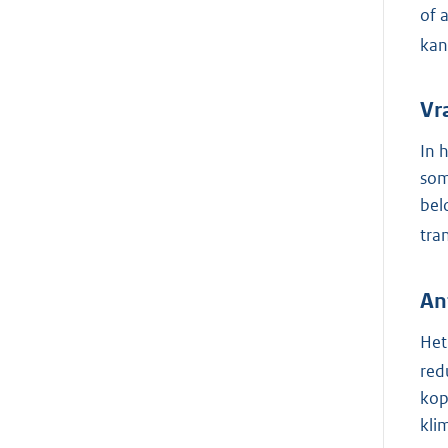
of 
kan
Vr
In 
som
bel
tra
An
Het
red
kop
kli