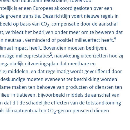
ebied van duurzaamheidsclaims, zowel voor
ntelijk is er een Europees akkoord gesloten over een
e groene transitie. Deze richtlijn voert nieuwe regels in
rbeeld op basis van CO
-compensatie door de aanschaf
2
t, verbiedt het bedrijven onder meer om te beweren dat
4
 neutraal, verminderd of positief milieueffect heeft.
 klimaatimpact heeft. Bovendien moeten bedrijven,
5
mstige milieuprestaties
, nauwkeurig uiteenzetten hoe zij
oegankelijk uitvoeringsplan dat meetbare en
iële) middelen, en dat regelmatig wordt geverifieerd door
e deskundige moeten eveneens ter beschikking worden
ame maken ten behoeve van producten of diensten ten
lieu-initiatieven, bijvoorbeeld middels de aanschaf van
ren dat dit de schadelijke effecten van de totstandkoming
ls klimaatneutraal en CO
-gecompenseerd dienen
2