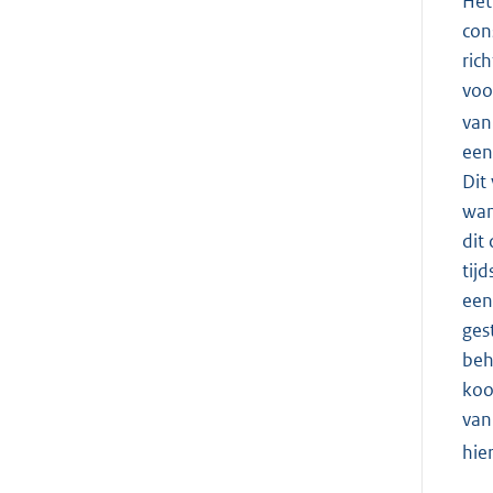
Het
con
ric
voo
van
een
Dit
wan
dit
tij
een
ges
beh
koo
van
hie