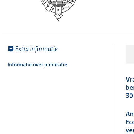
Toon
Extra informatie
meer
van:
Informatie over publicatie
Vr
be
30 
An
Ec
ve