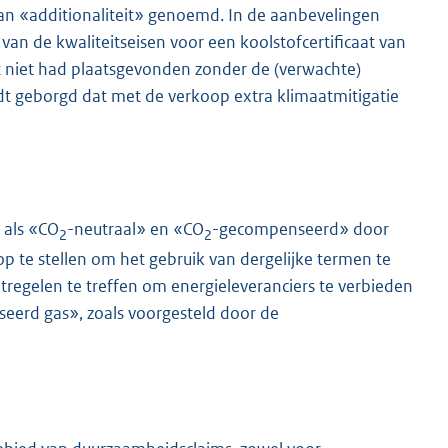
an «additionaliteit» genoemd. In de aanbevelingen
an de kwaliteitseisen voor een koolstofcertificaat van
eit niet had plaatsgevonden zonder de (verwachte)
dt geborgd dat met de verkoop extra klimaatmitigatie
 als «CO
-neutraal» en «CO
-gecompenseerd» door
2
2
op te stellen om het gebruik van dergelijke termen te
egelen te treffen om energieleveranciers te verbieden
eerd gas», zoals voorgesteld door de