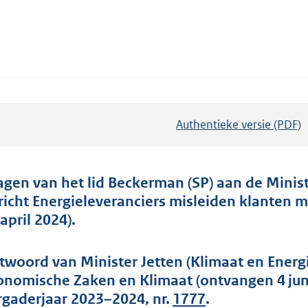
Authentieke versie (PDF)
b
e
s
t
agen van het lid Beckerman (SP) aan de Minist
a
richt Energieleveranciers misleiden klanten
n
april 2024).
d
s
twoord van Minister Jetten (Klimaat en Energ
g
onomische Zaken en Klimaat (ontvangen 4 jun
r
rgaderjaar 2023–2024, nr.
1777
.