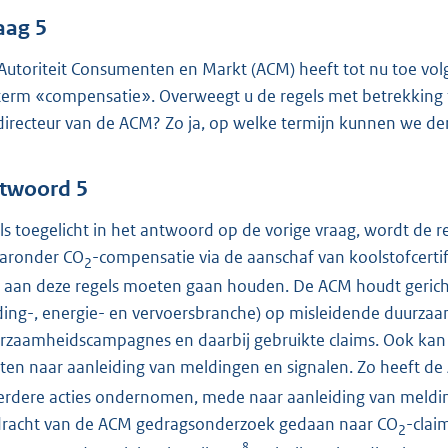
aag 5
Autoriteit Consumenten en Markt (ACM) heeft tot nu toe volge
term «compensatie». Overweegt u de regels met betrekking t
directeur van de ACM? Zo ja, op welke termijn kunnen we de
twoord 5
ls toegelicht in het antwoord op de vorige vraag, wordt de 
aronder CO
-compensatie via de aanschaf van koolstofcerti
2
h aan deze regels moeten gaan houden. De ACM houdt gericht
ding-, energie- en vervoersbranche) op misleidende duurzaam
rzaamheidscampagnes en daarbij gebruikte claims. Ook ka
rten naar aanleiding van meldingen en signalen. Zo heeft d
rdere acties ondernomen, mede naar aanleiding van meldin
racht van de ACM gedragsonderzoek gedaan naar CO
-clai
2
8