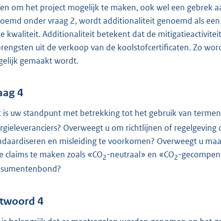
en om het project mogelijk te maken, ook wel een gebrek a
oemd onder vraag 2, wordt additionaliteit genoemd als een v
e kwaliteit. Additionaliteit betekent dat de mitigatieactivit
rengsten uit de verkoop van de koolstofcertificaten. Zo wor
elijk gemaakt wordt.
aag 4
 is uw standpunt met betrekking tot het gebruik van termen
rgieleveranciers? Overweegt u om richtlijnen of regelgeving 
ndaardiseren en misleiding te voorkomen? Overweegt u maatr
e claims te maken zoals «CO
-neutraal» en «CO
-gecompens
2
2
nsumentenbond?
twoord 4