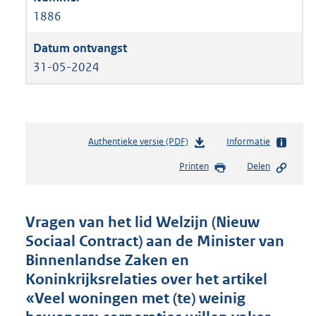
1886
31-05-2024
Authentieke versie (PDF)
b
Informatie
e
Printen
Delen
s
t
a
n
Vragen van het lid Welzijn (Nieuw
d
Sociaal Contract) aan de Minister van
s
Binnenlandse Zaken en
g
r
Koninkrijksrelaties over het artikel
o
«Veel woningen met (te) weinig
o