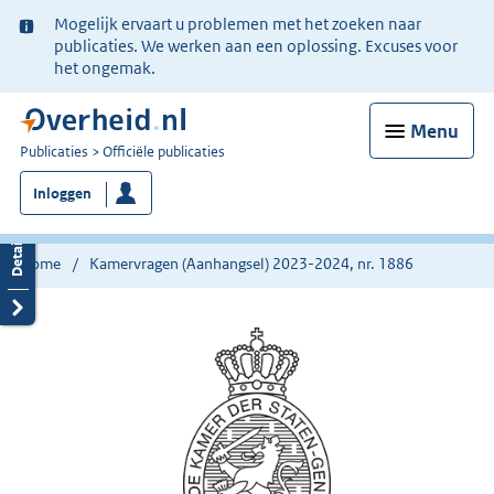
Ter
Mogelijk ervaart u problemen met het zoeken naar
informatie:
publicaties. We werken aan een oplossing. Excuses voor
het ongemak.
Menu
U
Publicaties
Officiële publicaties
bent
Inloggen
nu
hier:
Home
Kamervragen (Aanhangsel) 2023-2024, nr. 1886