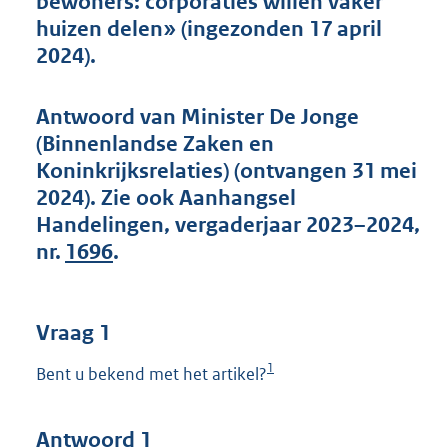
bewoners: corporaties willen vaker
t
huizen delen» (ingezonden 17 april
t
e
2024).
:
5
5
Antwoord van Minister De Jonge
K
(Binnenlandse Zaken en
b
Koninkrijksrelaties) (ontvangen 31 mei
2024). Zie ook Aanhangsel
Handelingen, vergaderjaar 2023–2024,
nr.
1696
.
Vraag 1
1
Bent u bekend met het artikel?
Antwoord 1