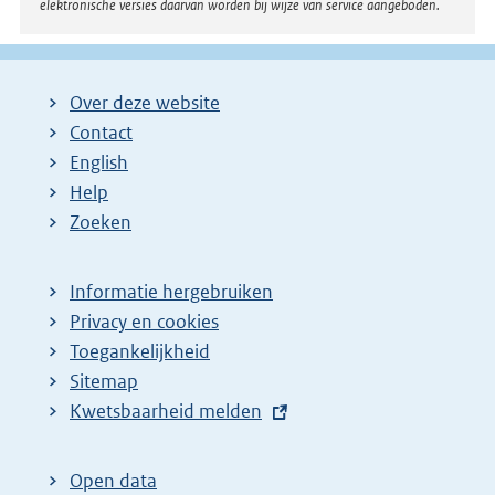
elektronische versies daarvan worden bij wijze van service aangeboden.
Over deze website
Contact
English
Help
Zoeken
Informatie hergebruiken
Privacy en cookies
Toegankelijkheid
Sitemap
E
Kwetsbaarheid melden
x
t
Open data