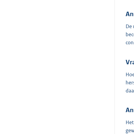
An
De 
bec
con
Vr
Hoe
her
daa
An
Het
gew