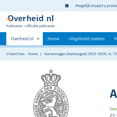
Ter
Mogelijk ervaart u prob
informatie:
U
Publicaties
Officiële publicaties
bent
Primaire
nu
Andere
Overheid.nl
Home
Uitgebreid zoeken
M
hier:
sites
navigatie
binnen
U bent hier:
Home
Kamervragen (Aanhangsel) 2023-2024, nr. 1
A
Dat
25-