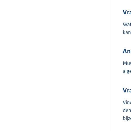
Vr
Wat
kan
An
Mus
alg
Vr
Vin
dem
bij