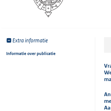
Toon
Extra informatie
meer
van:
Informatie over publicatie
Vr
We
ma
An
me
Aa