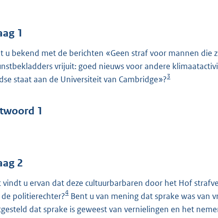
o
o
t
aag 1
t
t u bekend met de berichten «Geen straf voor mannen die zi
e
nstbekladders vrijuit: goed nieuws voor andere klimaatactiv
:
3
dse staat aan de Universiteit van Cambridge»?
4
5
twoord 1
b
aag 2
 vindt u ervan dat deze cultuurbarbaren door het Hof strafv
4
 de politierechter?
Bent u van mening dat sprake was van v
tgesteld dat sprake is geweest van vernielingen en het neme