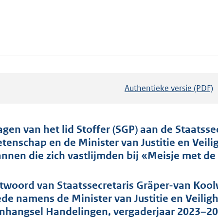
Authentieke versie (PDF)
b
e
s
t
agen van het lid Stoffer (SGP) aan de Staatsse
a
tenschap en de Minister van Justitie en Veili
n
nnen die zich vastlijmden bij «Meisje met de
d
s
twoord van Staatssecretaris Gräper-van Koolw
g
de namens de Minister van Justitie en Veiligh
r
nhangsel Handelingen, vergaderjaar 2023–20