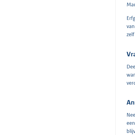
Mau
Erf
van
zel
Vr
Dee
wan
ver
An
Nee
een
blij