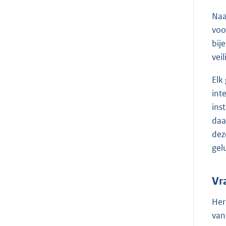
Naa
voo
bij
vei
Elk
int
ins
daa
dez
gel
Vr
Her
van