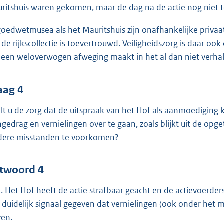
ritshuis waren gekomen, maar de dag na de actie nog niet t
goedwetmusea als het Mauritshuis zijn onafhankelijke privaa
 de rijkscollectie is toevertrouwd. Veiligheidszorg is daar o
f een weloverwogen afweging maakt in het al dan niet verha
aag 4
lt u de zorg dat de uitspraak van het Hof als aanmoedigin
gedrag en vernielingen over te gaan, zoals blijkt uit de opge
dere misstanden te voorkomen?
twoord 4
. Het Hof heeft de actie strafbaar geacht en de actievoerde
 duidelijk signaal gegeven dat vernielingen (ook onder het 
ven.