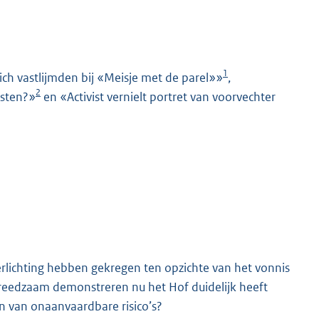
1
ch vastlijmden bij «Meisje met de parel»»
,
2
isten?»
en «Activist vernielt portret van voorvechter
K
erlichting hebben gekregen ten opzichte van het vonnis
reedzaam demonstreren nu het Hof duidelijk heeft
n van onaanvaardbare risico’s?