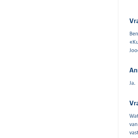
Vr
Ben
«Ku
Joo
An
Ja.
Vr
Wat
van
vas