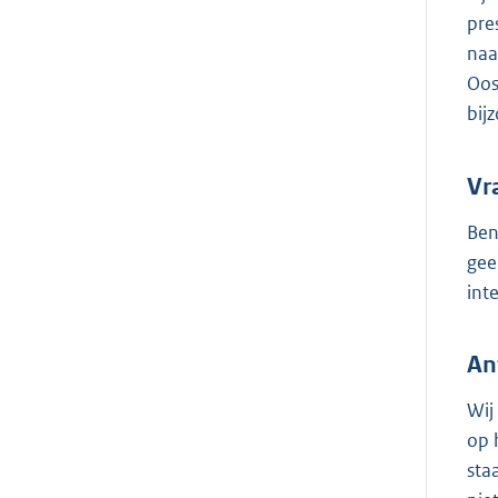
pre
naa
Oos
bij
Vr
Ben
gee
int
An
Wij
op 
sta