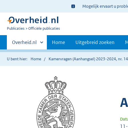
Ter
Mogelijk ervaart u prob
informatie:
U
Publicaties
Officiële publicaties
bent
Primaire
nu
Andere
Overheid.nl
Home
Uitgebreid zoeken
M
hier:
sites
navigatie
binnen
U bent hier:
Home
Kamervragen (Aanhangsel) 2023-2024, nr. 1
A
Dat
11-