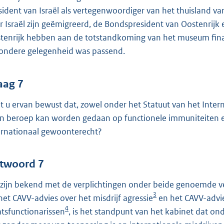
sident van Israël als vertegenwoordiger van het thuisland 
r Israël zijn geëmigreerd, de Bondspresident van Oostenrijk 
tenrijk hebben aan de totstandkoming van het museum finan
zondere gelegenheid was passend.
aag 7
t u ervan bewust dat, zowel onder het Statuut van het Intern
n beroep kan worden gedaan op functionele immuniteiten e
ernationaal gewoonterecht?
twoord 7
 zijn bekend met de verplichtingen onder beide genoemde v
3
het CAVV-advies over het misdrijf agressie
en het CAVV-advie
4
atsfunctionarissen
, is het standpunt van het kabinet dat on