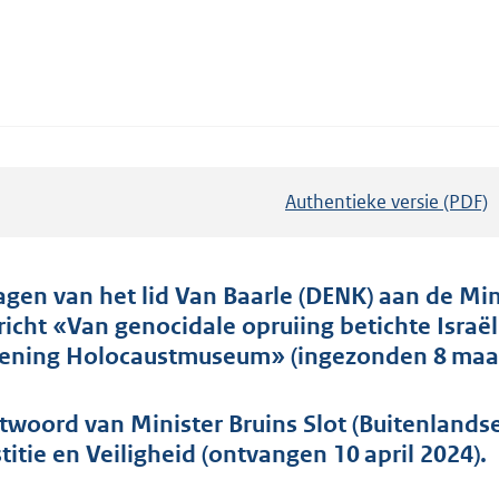
Authentieke versie (PDF)
b
e
s
t
agen van het lid Van Baarle (DENK) aan de Mi
a
richt «Van genocidale opruiing betichte Isra
n
ening Holocaustmuseum» (ingezonden 8 maar
d
s
twoord van Minister Bruins Slot (Buitenland
g
stitie en Veiligheid (ontvangen 10 april 2024).
r