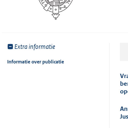
Toon
Extra informatie
meer
van:
Informatie over publicatie
Vr
be
op
An
Ju