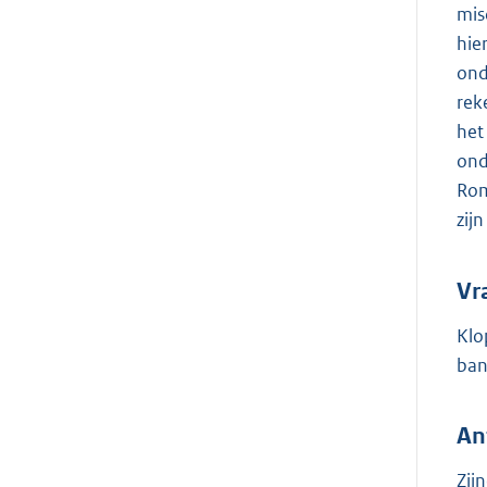
mis
hie
ond
rek
het
ond
Rom
zij
Vr
Klo
ban
An
Zij