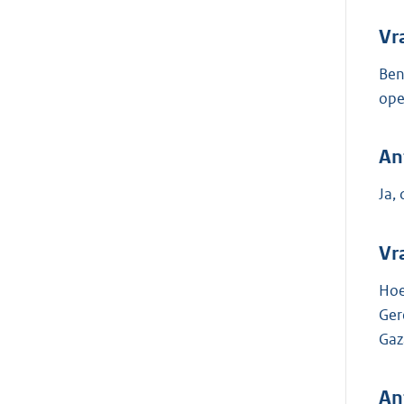
Vr
Ben
ope
An
Ja, 
Vr
Hoe
Ger
Gaz
An