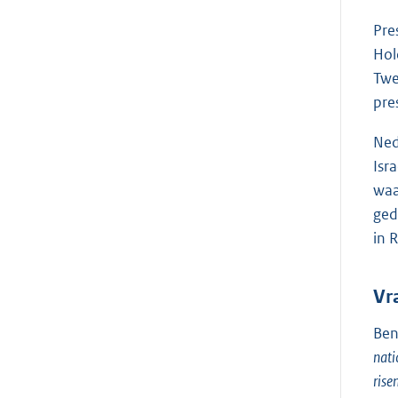
Pre
Hol
Twe
pre
Ned
Isr
waa
ged
in 
Vr
Ben
nati
rise