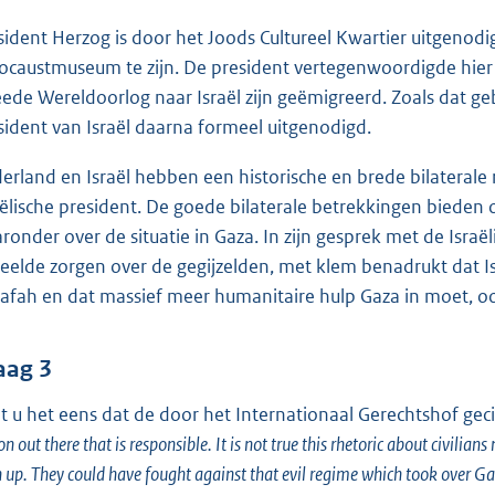
sident Herzog is door het Joods Cultureel Kwartier uitgenodi
ocaustmuseum te zijn. De president vertegenwoordigde hier 
ede Wereldoorlog naar Israël zijn geëmigreerd. Zoals dat ge
sident van Israël daarna formeel uitgenodigd.
erland en Israël hebben een historische en brede bilaterale
aëlische president. De goede bilaterale betrekkingen bieden
ronder over de situatie in Gaza. In zijn gesprek met de Israë
eelde zorgen over de gegijzelden, met klem benadrukt dat Isr
Rafah en dat massief meer humanitaire hulp Gaza in moet, 
aag 3
t u het eens dat de door het Internationaal Gerechtshof gec
on out there that is responsible. It is not true this rhetoric about civilian
n up. They could have fought against that evil regime which took over Gaz