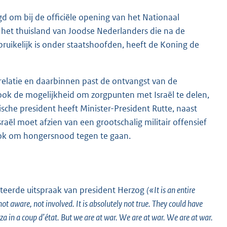
gd om bij de officiële opening van het Nationaal
het thuisland van Joodse Nederlanders die na de
bruikelijk is onder staatshoofden, heeft de Koning de
 relatie en daarbinnen past de ontvangst van de
 ook de mogelijkheid om zorgpunten met Israël te delen,
lische president heeft Minister-President Rutte, naast
aël moet afzien van een grootschalig militair offensief
ook om hongersnood tegen te gaan.
iteerde uitspraak van president Herzog
(«It is an entire
s not aware, not involved. It is absolutely not true. They could have
a in a coup d’état. But we are at war. We are at war. We are at war.