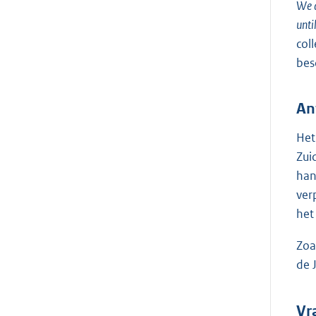
We a
unti
col
bes
An
Het
Zui
han
ver
het
Zoa
de 
Vr