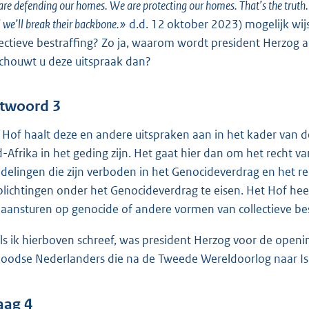
re defending our homes. We are protecting our homes. That’s the truth. A
l we’ll break their backbone.»
d.d. 12 oktober 2023) mogelijk wi
lectieve bestraffing? Zo ja, waarom wordt president Herzo
chouwt u deze uitspraak dan?
twoord 3
 Hof haalt deze en andere uitspraken aan in het kader van de
d-Afrika in het geding zijn. Het gaat hier dan om het recht
delingen die zijn verboden in het Genocideverdrag en het re
plichtingen onder het Genocideverdrag te eisen. Het Hof heef
 aansturen op genocide of andere vormen van collectieve bes
ls ik hierboven schreef, was president Herzog voor de ope
Joodse Nederlanders die na de Tweede Wereldoorlog naar Is
aag 4