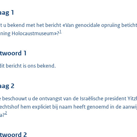
o
o
aag 1
t
t u bekend met het bericht «Van genocidale opruiing betich
t
1
ning Holocaustmuseum»?
e
:
5
twoord 1
0
dit bericht is ons bekend.
b
aag 2
 beschouwt u de ontvangst van de Israëlische president Yitzha
echtshof hem expliciet bij naam heeft genoemd in de aanwij
2
a?
twoord 2