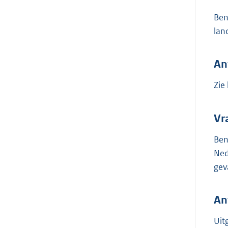
Ben
lan
An
Zie
Vr
Ben
Ned
gev
An
Uit