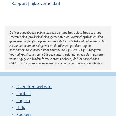
i
| Rapport | rijksoverheid.nl
n
k
:
Disclaimer
De hier aangeboden pdf-bestanden van het Staatsblad, Staatscourant,
Tractatenblad, provinciaal blad, gemeenteblad, waterschapsblad en blad
gemeenschappelijke regeling vormen de formele bekendmakingen in de
zin van de Bekendmakingswet en de Rijkswet goedkeuring en
bekendmaking verdragen voor zover ze na 1 juli 2009 zijn uitgegeven.
Voor pdf-publicaties van vóór deze datum geldt dat alleen de in papieren
vorm uitgegeven bladen formele status hebben; de hier aangeboden
elektronische versies daarvan worden bij wijze van service aangeboden.
Over deze website
Contact
English
Help
Zoeken