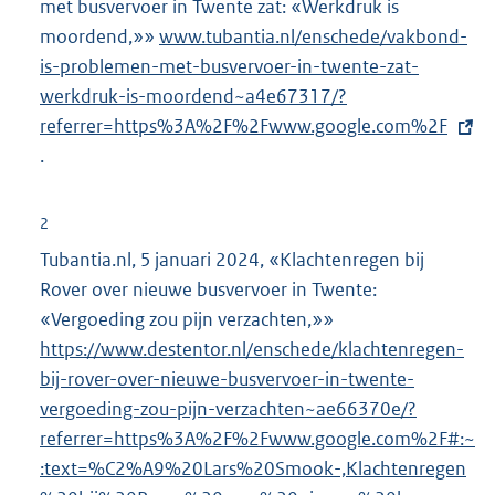
met busvervoer in Twente zat: «Werkdruk is
moordend,»»
E
www.tubantia.nl/enschede/vakbond-
is-problemen-met-busvervoer-in-twente-zat-
x
werkdruk-is-moordend~a4e67317/?
t
referrer=https%3A%2F%2Fwww.google.com%2F
e
.
r
n
e
2
l
Tubantia.nl, 5 januari 2024, «Klachtenregen bij
i
Rover over nieuwe busvervoer in Twente:
n
«Vergoeding zou pijn verzachten,»»
E
k
https://www.destentor.nl/enschede/klachtenregen-
x
:
bij-rover-over-nieuwe-busvervoer-in-twente-
t
vergoeding-zou-pijn-verzachten~ae66370e/?
e
referrer=https%3A%2F%2Fwww.google.com%2F#:~
r
:text=%C2%A9%20Lars%20Smook-,
n
Klachtenregen