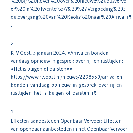
%20bij%20Rover%20over%20nieuwe%20busvervo
e
er%20in%20Twente%3A%
20%27Vergoeding%20z
l
ou,overgang%20van%20Keolis%20naar%20Arriva
i
.
n
k
:
3
RTV Oost, 3 januari 2024, «Arriva en bonden
vandaag opnieuw in gesprek over rij- en rusttijden:
«Het is buigen of barsten»»
E
https://www.rtvoost.nl/nieuws/2298559/arriva-en-
x
bonden-vandaag-opnieuw-in-gesprek-over-rij-en-
t
rusttijden-het-is-buigen-of-barsten
e
r
n
4
e
Effecten aanbesteden Openbaar Vervoer: Effecten
l
van openbaar aanbesteden in het Openbaar Vervoer