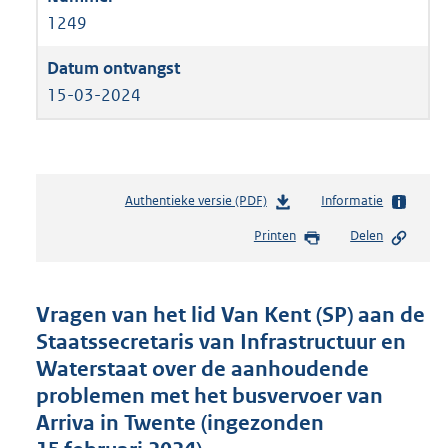
1249
15-03-2024
Authentieke versie (PDF)
b
Informatie
e
Printen
Delen
s
t
a
n
Vragen van het lid Van Kent (SP) aan de
d
Staatssecretaris van Infrastructuur en
s
Waterstaat over de aanhoudende
g
r
problemen met het busvervoer van
o
Arriva in Twente (ingezonden
o