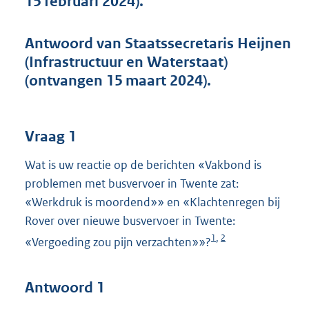
15 februari 2024).
t
t
e
Antwoord van Staatssecretaris Heijnen
:
(Infrastructuur en Waterstaat)
4
6
(ontvangen 15 maart 2024).
K
b
Vraag 1
Wat is uw reactie op de berichten «Vakbond is
problemen met busvervoer in Twente zat:
«Werkdruk is moordend»» en «Klachtenregen bij
Rover over nieuwe busvervoer in Twente:
1
2
,
«Vergoeding zou pijn verzachten»»?
Antwoord 1