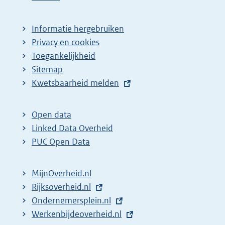
Informatie hergebruiken
Privacy en cookies
Toegankelijkheid
Sitemap
E
Kwetsbaarheid melden
x
t
Open data
e
Linked Data Overheid
r
PUC Open Data
n
e
MijnOverheid.nl
l
E
Rijksoverheid.nl
i
x
E
Ondernemersplein.nl
n
t
x
E
Werkenbijdeoverheid.nl
k