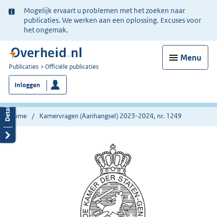
Ter
Mogelijk ervaart u problemen met het zoeken naar
informatie:
publicaties. We werken aan een oplossing. Excuses voor
het ongemak.
Menu
U
Publicaties
Officiële publicaties
bent
Inloggen
nu
hier:
Home
Kamervragen (Aanhangsel) 2023-2024, nr. 1249