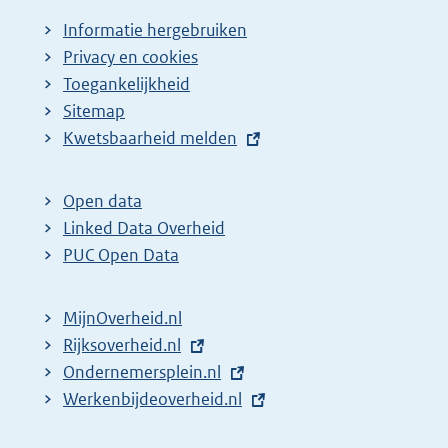
Informatie hergebruiken
Privacy en cookies
Toegankelijkheid
Sitemap
E
Kwetsbaarheid melden
x
t
Open data
e
Linked Data Overheid
r
PUC Open Data
n
e
MijnOverheid.nl
l
E
Rijksoverheid.nl
i
x
E
Ondernemersplein.nl
n
t
x
E
Werkenbijdeoverheid.nl
k
e
t
x
: