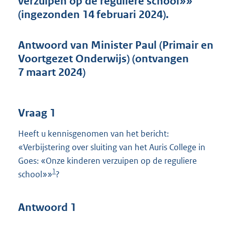
verzuipen op de reguliere school»»
t
(ingezonden 14 februari 2024).
t
e
:
Antwoord van Minister Paul (Primair en
4
8
Voortgezet Onderwijs) (ontvangen
K
7 maart 2024)
b
Vraag 1
Heeft u kennisgenomen van het bericht:
«Verbijstering over sluiting van het Auris College in
Goes: «Onze kinderen verzuipen op de reguliere
1
school»»
?
Antwoord 1