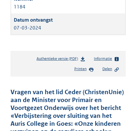
1184
07-03-2024
Authentieke versie (PDF)
b
Informatie
e
Printen
Delen
s
t
a
n
Vragen van het lid Ceder (ChristenUnie)
d
aan de Minister voor Primair en
s
Voortgezet Onderwijs over het bericht
g
r
«Verbijstering over sluiting van het
o
Auris College in Goes: «Onze kinderen
o