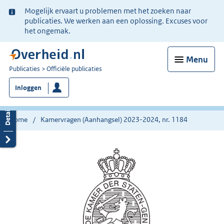
Ter
Mogelijk ervaart u problemen met het zoeken naar
informatie:
publicaties. We werken aan een oplossing. Excuses voor
het ongemak.
Menu
U
Publicaties
Officiële publicaties
bent
Inloggen
nu
hier:
Home
Kamervragen (Aanhangsel) 2023-2024, nr. 1184