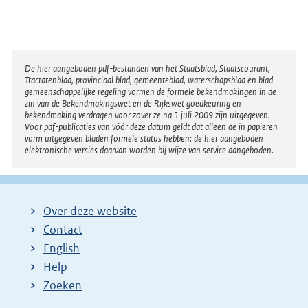
r
n
e
l
Disclaimer
De hier aangeboden pdf-bestanden van het Staatsblad, Staatscourant,
Tractatenblad, provinciaal blad, gemeenteblad, waterschapsblad en blad
i
gemeenschappelijke regeling vormen de formele bekendmakingen in de
n
zin van de Bekendmakingswet en de Rijkswet goedkeuring en
bekendmaking verdragen voor zover ze na 1 juli 2009 zijn uitgegeven.
k
Voor pdf-publicaties van vóór deze datum geldt dat alleen de in papieren
:
vorm uitgegeven bladen formele status hebben; de hier aangeboden
elektronische versies daarvan worden bij wijze van service aangeboden.
Over deze website
Contact
English
Help
Zoeken