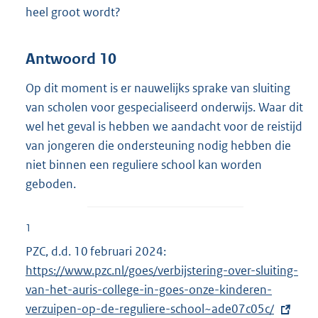
heel groot wordt?
Antwoord 10
Op dit moment is er nauwelijks sprake van sluiting
van scholen voor gespecialiseerd onderwijs. Waar dit
wel het geval is hebben we aandacht voor de reistijd
van jongeren die ondersteuning nodig hebben die
niet binnen een reguliere school kan worden
geboden.
1
PZC, d.d. 10 februari 2024:
E
https://www.pzc.nl/goes/verbijstering-over-sluiting-
x
van-het-auris-college-in-goes-onze-kinderen-
t
verzuipen-op-de-reguliere-school~ade07c05c/
e