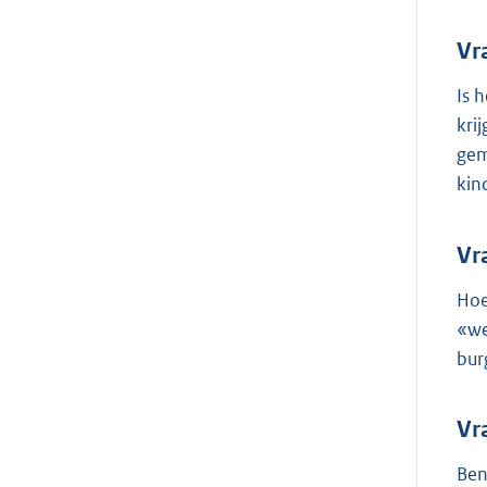
Vr
Is 
kri
gem
kin
Vr
Hoe
«we
bur
Vr
Ben