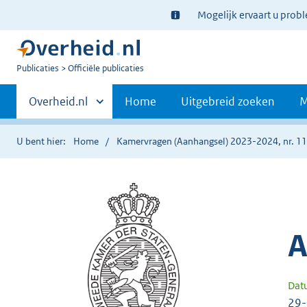
Ter
Mogelijk ervaart u prob
informatie:
U
Publicaties
Officiële publicaties
bent
Primaire
nu
Andere
Overheid.nl
Home
Uitgebreid zoeken
M
hier:
sites
navigatie
binnen
U bent hier:
Home
Kamervragen (Aanhangsel) 2023-2024, nr. 1
A
Dat
29-