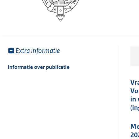
Toon
Extra informatie
meer
van:
Informatie over publicatie
Vr
Vo
in
(i
Me
20