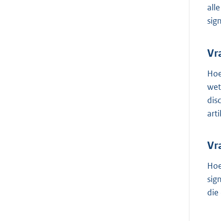
all
sig
Vr
Hoe
wet
dis
art
Vr
Hoe
sig
die