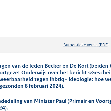
Authentieke versie (PDF)
b
e
s
t
agen van de leden Becker en De Kort (beiden 
a
ortgezet Onderwijs over het bericht «Gesche
n
 weerbaarheid tegen lhbtiq+ ideologie: hoe we
d
ngezonden 8 februari 2024).
s
g
dedeling van Minister Paul (Primair en Voort
r
24).