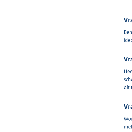
Vr
Ben
ide
Vr
Hee
sch
dit
Vr
Wor
mel