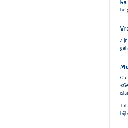
lee
bur
Vr
Zij
geh
Me
Op 
«Ge
isl
Tot
bij