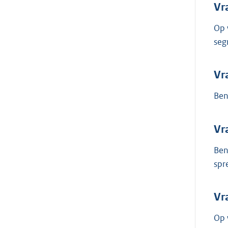
Vr
Op 
seg
Vr
Ben
Vr
Ben
spr
Vr
Op 