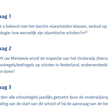
o
o
t
aag 1
t
t u bekend met het bericht «Gescheiden klassen, verbod op
e
1
ologie: hoe wenselijk zijn islamitische scholen?»?
:
4
4
aag 2
ft uw Ministerie en/of de Inspectie van het Onderwijs (hierna
b
oolregels/leefregels op scholen in Nederland, onderverdeeld
 te doen?
aag 3
den alle schoolregels jaarlijks getoetst door de onderwijsinsp
ding van de start van de school of bij de aanvraag van de be