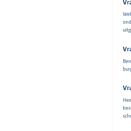
Vr
Wel
ond
uit
Vr
Ben
bur
Vr
Hee
bes
sch