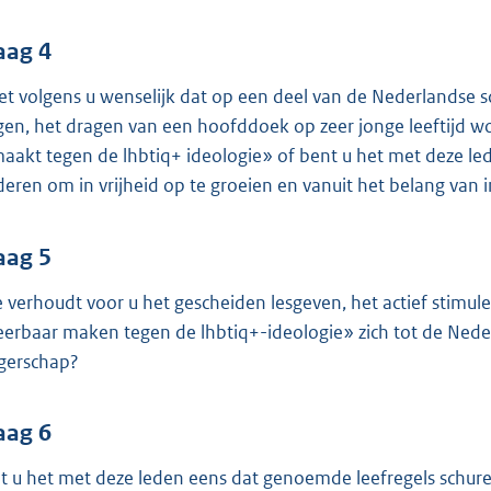
aag 4
het volgens u wenselijk dat op een deel van de Nederlandse s
jgen, het dragen van een hoofddoek op zeer jonge leeftijd
aakt tegen de lhbtiq+ ideologie» of bent u het met deze lede
deren om in vrijheid op te groeien en vanuit het belang van i
aag 5
 verhoudt voor u het gescheiden lesgeven, het actief stim
erbaar maken tegen de lhbtiq+-ideologie» zich tot de Neder
gerschap?
aag 6
t u het met deze leden eens dat genoemde leefregels schur