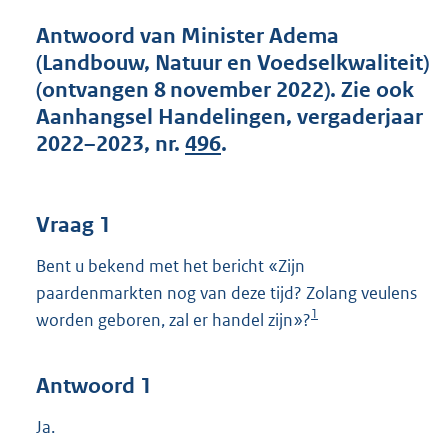
t
t
Antwoord van Minister Adema
e
(Landbouw, Natuur en Voedselkwaliteit)
:
(ontvangen 8 november 2022). Zie ook
4
4
Aanhangsel Handelingen, vergaderjaar
K
2022–2023, nr.
496
.
b
Vraag 1
Bent u bekend met het bericht «Zijn
paardenmarkten nog van deze tijd? Zolang veulens
1
worden geboren, zal er handel zijn»?
Antwoord 1
Ja.