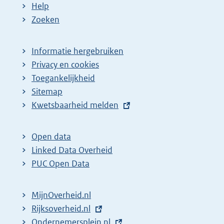
Help
Zoeken
Informatie hergebruiken
Privacy en cookies
Toegankelijkheid
Sitemap
E
Kwetsbaarheid melden
x
t
Open data
e
Linked Data Overheid
r
PUC Open Data
n
e
MijnOverheid.nl
l
E
Rijksoverheid.nl
i
x
E
Ondernemersplein.nl