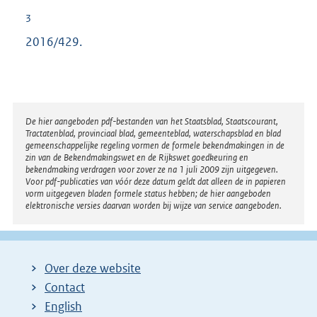
:
r
3
n
2016/429.
e
l
i
n
Disclaimer
De hier aangeboden pdf-bestanden van het Staatsblad, Staatscourant,
k
Tractatenblad, provinciaal blad, gemeenteblad, waterschapsblad en blad
:
gemeenschappelijke regeling vormen de formele bekendmakingen in de
zin van de Bekendmakingswet en de Rijkswet goedkeuring en
bekendmaking verdragen voor zover ze na 1 juli 2009 zijn uitgegeven.
Voor pdf-publicaties van vóór deze datum geldt dat alleen de in papieren
vorm uitgegeven bladen formele status hebben; de hier aangeboden
elektronische versies daarvan worden bij wijze van service aangeboden.
Over deze website
Contact
English