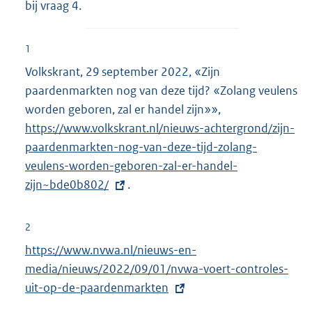
bij vraag 4.
1
Volkskrant, 29 september 2022, «Zijn
paardenmarkten nog van deze tijd? «Zolang veulens
worden geboren, zal er handel zijn»»,
E
https://www.volkskrant.nl/nieuws-achtergrond/zijn-
x
paardenmarkten-nog-van-deze-tijd-zolang-
t
veulens-worden-geboren-zal-er-handel-
e
zijn~bde0b802/
.
r
n
e
2
l
E
https://www.nvwa.nl/nieuws-en-
i
x
media/nieuws/2022/09/01/nvwa-voert-controles-
n
t
uit-op-de-paardenmarkten
k
e