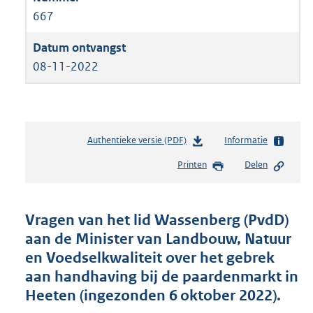
667
08-11-2022
Authentieke versie (PDF)
b
Informatie
e
Printen
Delen
s
t
a
n
Vragen van het lid Wassenberg (PvdD)
d
aan de Minister van Landbouw, Natuur
s
en Voedselkwaliteit over het gebrek
g
r
aan handhaving bij de paardenmarkt in
o
Heeten (ingezonden 6 oktober 2022).
o