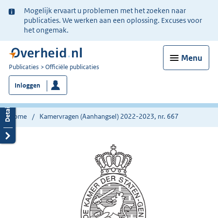
Ter
Mogelijk ervaart u problemen met het zoeken naar
informatie:
publicaties. We werken aan een oplossing. Excuses voor
het ongemak.
Menu
U
Publicaties
Officiële publicaties
bent
Inloggen
nu
hier:
Home
Kamervragen (Aanhangsel) 2022-2023, nr. 667