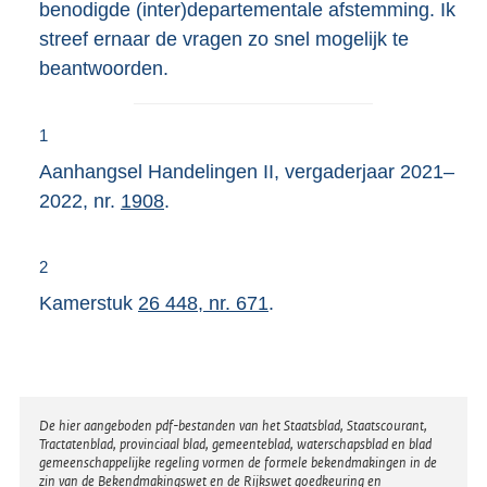
benodigde (inter)departementale afstemming. Ik
streef ernaar de vragen zo snel mogelijk te
beantwoorden.
1
Aanhangsel Handelingen II, vergaderjaar 2021–
2022, nr.
1908
.
2
Kamerstuk
26 448, nr. 671
.
Disclaimer
De hier aangeboden pdf-bestanden van het Staatsblad, Staatscourant,
Tractatenblad, provinciaal blad, gemeenteblad, waterschapsblad en blad
gemeenschappelijke regeling vormen de formele bekendmakingen in de
zin van de Bekendmakingswet en de Rijkswet goedkeuring en