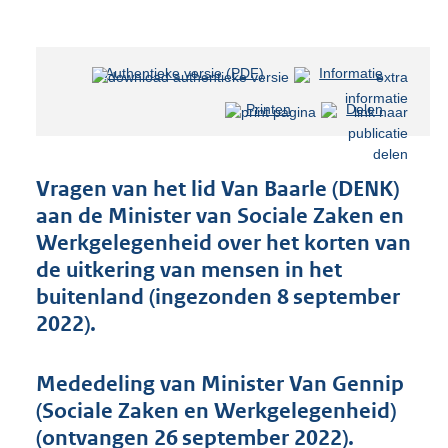
Authentieke versie (PDF)
b
Informatie
e
Printen
Delen
s
t
a
n
Vragen van het lid Van Baarle (DENK)
d
aan de Minister van Sociale Zaken en
s
Werkgelegenheid over het korten van
g
r
de uitkering van mensen in het
o
buitenland (ingezonden 8 september
o
2022).
t
t
e
Mededeling van Minister Van Gennip
:
(Sociale Zaken en Werkgelegenheid)
3
8
(ontvangen 26 september 2022).