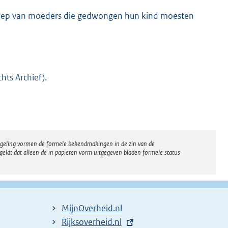
eroep van moeders die gedwongen hun kind moesten
ts Archief).
regeling vormen de formele bekendmakingen in de zin van de
eldt dat alleen de in papieren vorm uitgegeven bladen formele status
MijnOverheid.nl
E
Rijksoverheid.nl