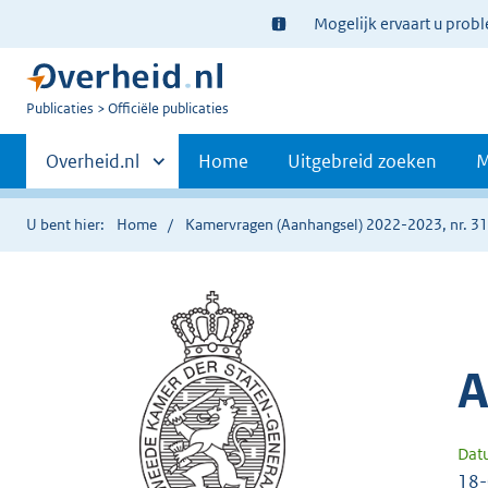
Ter
Mogelijk ervaart u prob
informatie:
U
Publicaties
Officiële publicaties
bent
Primaire
nu
Andere
Overheid.nl
Home
Uitgebreid zoeken
M
hier:
sites
navigatie
binnen
U bent hier:
Home
Kamervragen (Aanhangsel) 2022-2023, nr. 3
A
Dat
18-