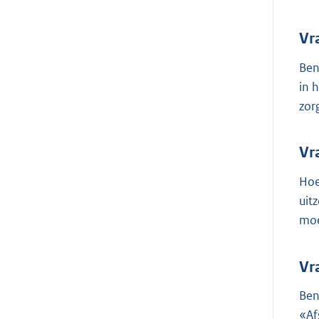
Vr
Ben
in 
zor
Vr
Hoe
uit
moe
Vr
Ben
«Af