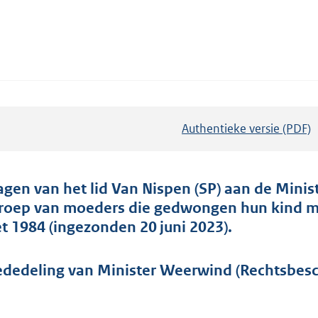
Authentieke versie (PDF)
b
e
s
t
agen van het lid Van Nispen (SP) aan de Mini
a
roep van moeders die gedwongen hun kind mo
n
t 1984 (ingezonden 20 juni 2023).
d
s
dedeling van Minister Weerwind (Rechtsbesch
g
r