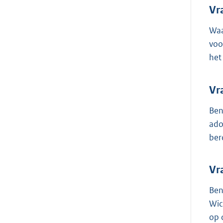
Vr
Waa
voo
het
Vr
Ben
ado
ber
Vr
Ben
Wic
op 