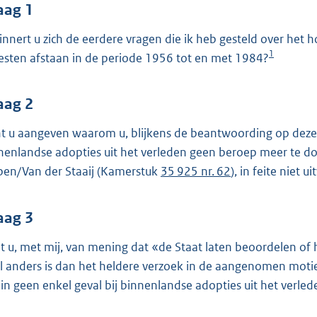
o
aag 1
o
innert u zich de eerdere vragen die ik heb gesteld over he
t
1
sten afstaan in de periode 1956 tot en met 1984?
t
e
:
aag 2
4
t u aangeven waarom u, blijkens de beantwoording op deze 
1
nenlandse adopties uit het verleden geen beroep meer te do
pen/Van der Staaij (Kamerstuk
35 925 nr. 62
), in feite niet u
b
aag 3
t u, met mij, van mening dat «de Staat laten beoordelen of 
l anders is dan het heldere verzoek in de aangenomen moti
in geen enkel geval bij binnenlandse adopties uit het verle