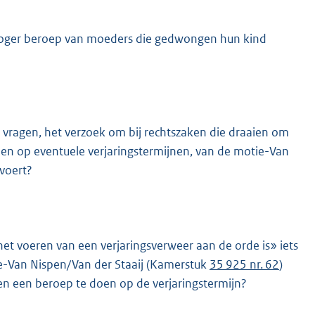
t hoger beroep van moeders die gedwongen hun kind
vragen, het verzoek om bij rechtszaken die draaien om
en op eventuele verjaringstermijnen, van de motie-Van
K
itvoert?
het voeren van een verjaringsverweer aan de orde is» iets
e-Van Nispen/Van der Staaij (Kamerstuk
35 925 nr. 62
)
den een beroep te doen op de verjaringstermijn?