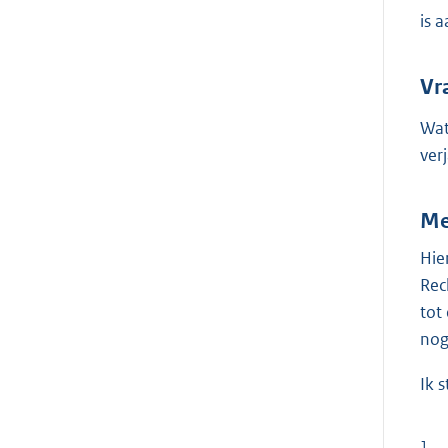
is 
Vr
Wat
ver
Me
Hie
Rec
tot
nog
Ik 
1