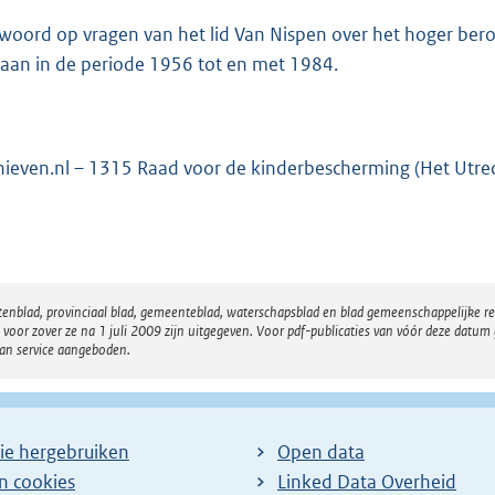
woord op vragen van het lid Van Nispen over het hoger b
taan in de periode 1956 tot en met 1984.
hieven.nl – 1315 Raad voor de kinderbescherming (Het Utrech
atenblad, provinciaal blad, gemeenteblad, waterschapsblad en blad gemeenschappelijke 
 zover ze na 1 juli 2009 zijn uitgegeven. Voor pdf-publicaties van vóór deze datum g
van service aangeboden.
ie hergebruiken
Open data
en cookies
Linked Data Overheid