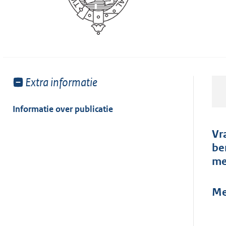
Toon
Extra informatie
meer
van:
Informatie over publicatie
Vr
be
me
Me