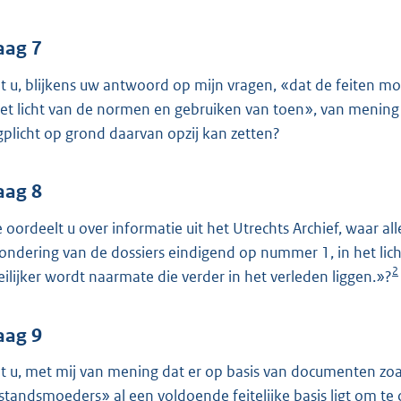
aag 7
t u, blijkens uw antwoord op mijn vragen, «dat de feiten 
het licht van de normen en gebruiken van toen», van mening 
gplicht op grond daarvan opzij kan zetten?
aag 8
 oordeelt u over informatie uit het Utrechts Archief, waar all
zondering van de dossiers eindigend op nummer 1, in het lich
2
ilijker wordt naarmate die verder in het verleden liggen.»?
aag 9
t u, met mij van mening dat er op basis van documenten z
standsmoeders» al een voldoende feitelijke basis ligt om t