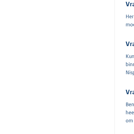
Vr
Her
moe
Vr
Kun
bin
Nis
Vr
Ben
hee
om 