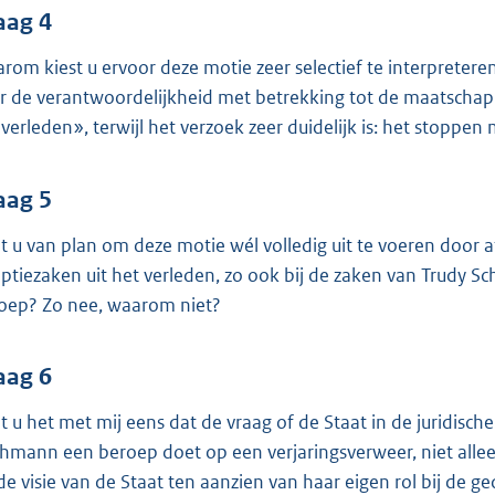
aag 4
rom kiest u ervoor deze motie zeer selectief te interpretere
r de verantwoordelijkheid met betrekking tot de maatschapp
 verleden», terwijl het verzoek zeer duidelijk is: het stoppe
aag 5
t u van plan om deze motie wél volledig uit te voeren door a
ptiezaken uit het verleden, zo ook bij de zaken van Trudy 
oep? Zo nee, waarom niet?
aag 6
t u het met mij eens dat de vraag of de Staat in de juridisc
hmann een beroep doet op een verjaringsverweer, niet alleen
de visie van de Staat ten aanzien van haar eigen rol bij de