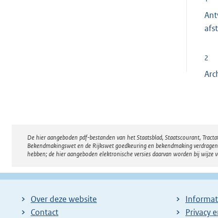
Ant
afs
2
Arc
De hier aangeboden pdf-bestanden van het Staatsblad, Staatscourant, Tract
Disclaimer
Bekendmakingswet en de Rijkswet goedkeuring en bekendmaking verdragen voor
hebben; de hier aangeboden elektronische versies daarvan worden bij wijze 
Over deze website
Informat
Contact
Privacy 