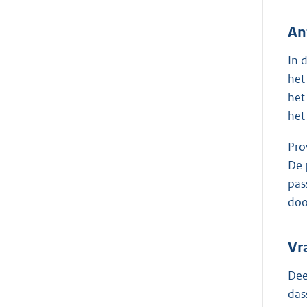
An
In 
het
het
het
Pro
De 
pas
doo
Vr
Dee
das