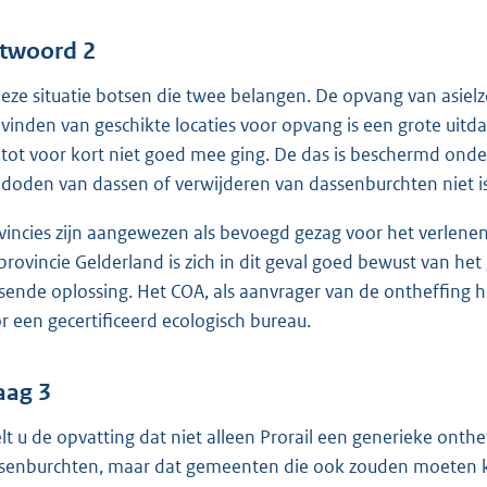
twoord 2
deze situatie botsen die twee belangen. De opvang van asiel
 vinden van geschikte locaties voor opvang is een grote uitd
 tot voor kort niet goed mee ging. De das is beschermd ond
 doden van dassen of verwijderen van dassenburchten niet is 
vincies zijn aangewezen als bevoegd gezag voor het verlenen 
provincie Gelderland is zich in dit geval goed bewust van h
sende oplossing. Het COA, als aanvrager van de ontheffing h
r een gecertificeerd ecologisch bureau.
aag 3
lt u de opvatting dat niet alleen Prorail een generieke onth
senburchten, maar dat gemeenten die ook zouden moeten krij