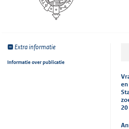
Toon
Extra informatie
meer
van:
Informatie over publicatie
Vr
en
St
zo
20 
An