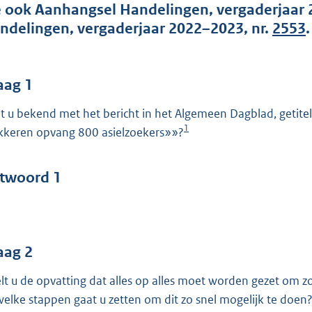
o
e ook Aanhangsel Handelingen, vergaderjaar 
o
ndelingen, vergaderjaar 2022–2023, nr.
2553
.
t
t
e
aag 1
:
t u bekend met het bericht in het Algemeen Dagblad, getit
4
1
kkeren opvang 800 asielzoekers»»?
3
b
twoord 1
aag 2
lt u de opvatting dat alles op alles moet worden gezet om z
 welke stappen gaat u zetten om dit zo snel mogelijk te doen