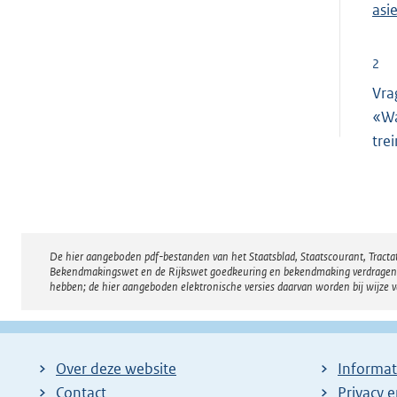
asi
2
Vra
«Wa
tre
De hier aangeboden pdf-bestanden van het Staatsblad, Staatscourant, Tract
Disclaimer
Bekendmakingswet en de Rijkswet goedkeuring en bekendmaking verdragen voor
hebben; de hier aangeboden elektronische versies daarvan worden bij wijze 
Over deze website
Informat
Contact
Privacy 