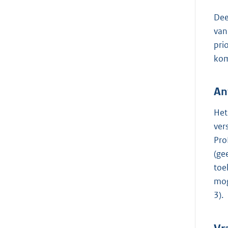
Dee
van
pri
kom
An
Het
ver
Pro
(ge
toe
mog
3).