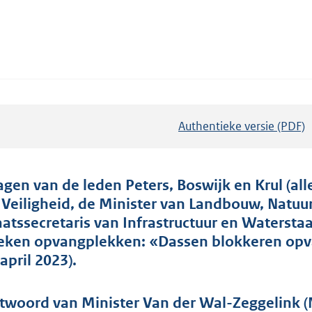
Authentieke versie (PDF)
b
e
s
t
agen van de leden Peters, Boswijk en Krul (all
a
 Veiligheid, de Minister van Landbouw, Natuu
n
aatssecretaris van Infrastructuur en Watersta
d
eken opvangplekken: «Dassen blokkeren opv
s
april 2023).
g
r
twoord van Minister Van der Wal-Zeggelink (Na