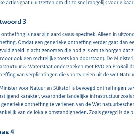
ke acties gaat u uitzetten om dit zo snel mogelijk voor elkaar
twoord 3
 ontheffing is naar zijn aard casus-specifiek. Alleen in uitzon
heffing. Omdat een generieke ontheffing verder gaat dan een
gvuldigheid in acht genomen die nodig is om te borgen dat zo
rdoor ook een rechtelijke toets kan doorstaan). De Minister
rastructuur & Waterstaat onderzoeken met RVO en ProRail d
heffing van verplichtingen die voortvloeien uit de wet Natu
Minister voor Natuur en Stikstof is bevoegd ontheffingen te 
rstijgend karakter, waaronder landelijke infrastructuur zoa
 generieke ontheffing te verlenen van de Wet natuurbeschermi
ankelijk van de lokale omstandigheden. Zoals gezegd is de p
aag 4