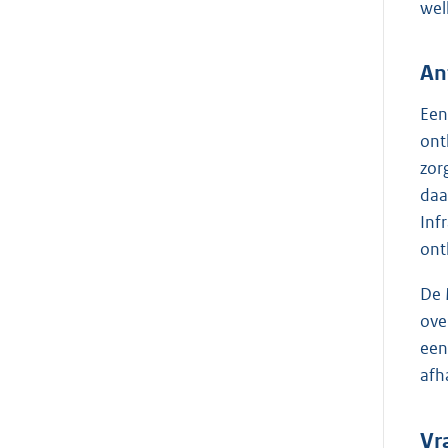
wel
An
Een
ont
zor
daa
Inf
ont
De 
ove
een
afh
Vr