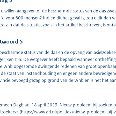
aag 5
 u willen aangeven of de beschermde status van de das zwa
fd voor 800 mensen? Indien dit het geval is, zou u dit dan w
zo zijn dat de situatie, zoals in het artikel beschreven, is ont
twoord 5
beschermde status van de das en de opvang van asielzoekers 
gelijken zijn. De wetgever heeft bepaald wanneer ontheffing v
de Wnb opgesomde dwingende redenen van groot openbaar bel
 de staat van instandhouding en er geen andere bevredigen
vincie bevoegd gezag op grond van de Wnb en is het het aa
emeen Dagblad, 18 april 2023, Nieuw probleem bij zoeken
elzoekers» (
E
https://www.ad.nl/politiek/nieuw-probleem-bi