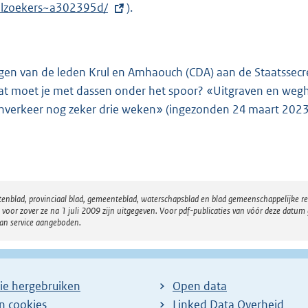
elzoekers~a302395d/
x
).
t
e
r
gen van de leden Krul en Amhaouch (CDA) aan de Staatssecret
n
t moet je met dassen onder het spoor? «Uitgraven en weg
e
inverkeer nog zeker drie weken» (ingezonden 24 maart 2023
l
i
n
k
:
atenblad, provinciaal blad, gemeenteblad, waterschapsblad en blad gemeenschappelijke 
 zover ze na 1 juli 2009 zijn uitgegeven. Voor pdf-publicaties van vóór deze datum g
van service aangeboden.
ie hergebruiken
Open data
en cookies
Linked Data Overheid