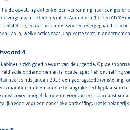
lt u de opvatting dat enkel een verkenning naar een generi
2
 de vragen van de leden Krul en Amhaouch (beiden CDA)
ni
oriteitstelling, en dat juist moet worden overgegaan tot acti
en? Zo ja, welke acties gaat u op korte termijn ondernemen
twoord 4
 kabinet is zich goed bewust van de urgentie. Op de spoort
sneld actie ondernomen en is locatie-specifiek ontheffing v
Rail heeft sinds januari 2023 een gedragscode (vrijstelling)
en kraamburchten en andere belangrijke verblijfplaatsen) te 
komst zoveel mogelijk moeten voorkomen. Daarnaast verken
elijkheden voor een generieke ontheffing. Het is belangrijk 