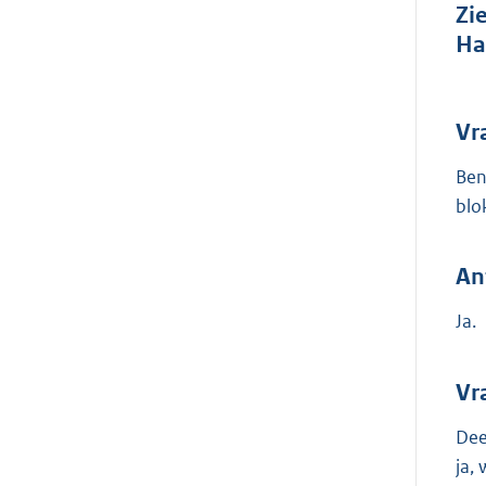
Zi
Ha
Vr
Ben
blo
An
Ja.
Vr
Dee
ja,