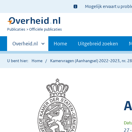
Ter
Mogelijk ervaart u prob
informatie:
U
Publicaties
Officiële publicaties
bent
Primaire
nu
Andere
Overheid.nl
Home
Uitgebreid zoeken
M
hier:
sites
navigatie
binnen
U bent hier:
Home
Kamervragen (Aanhangsel) 2022-2023, nr. 2
A
Dat
27-