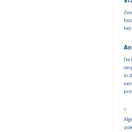
Vr
Zou
hoo
het 
An
De 
ver
in 
van
pro
1
Alg
asi