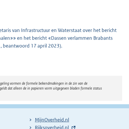
aris van Infrastructuur en Waterstaat over het bericht
halen»» en het bericht «Dassen verlammen Brabants
, beantwoord 17 april 2023).
regeling vormen de formele bekendmakingen in de zin van de
eldt dat alleen de in papieren vorm uitgegeven bladen formele status
MijnOverheid.nl
E
Rijksoverheid.nl