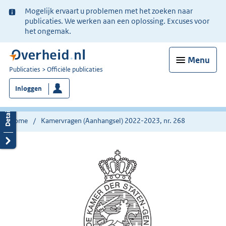
Ter
Mogelijk ervaart u problemen met het zoeken naar
informatie:
publicaties. We werken aan een oplossing. Excuses voor
het ongemak.
Menu
U
Publicaties
Officiële publicaties
bent
Inloggen
nu
hier:
Home
Kamervragen (Aanhangsel) 2022-2023, nr. 268