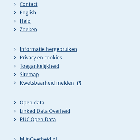
Contact
English
Help
Zoeken
Informatie hergebruiken
Privacy en cookies
Toegankelijkheid
Sitemap
E
Kwetsbaarheid melden
x
t
Open data
e
Linked Data Overheid
r
PUC Open Data
n
e
MijnOverheid.nl