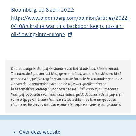
Bloomberg, op 8 april 2022;
E
https://www.bloomberg.com/opinion/articles/2022-
x
04-08/ukraine-war-this-backdoor-keeps-russian-
t
oil-flowing-into-europe
e
r
n
e
l
Disclaimer
De hier aangeboden pdf-bestanden van het Staatsblad, Staatscourant,
Tractatenblad, provinciaal blad, gemeenteblad, waterschapsblad en blad
i
gemeenschappelijke regeling vormen de formele bekendmakingen in de
n
zin van de Bekendmakingswet en de Rijkswet goedkeuring en
bekendmaking verdragen voor zover ze na 1 juli 2009 zijn uitgegeven.
k
Voor pdf-publicaties van vóór deze datum geldt dat alleen de in papieren
:
vorm uitgegeven bladen formele status hebben; de hier aangeboden
elektronische versies daarvan worden bij wijze van service aangeboden.
Over deze website