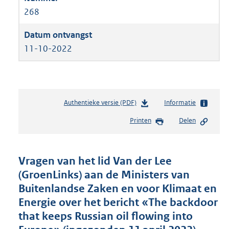
268
11-10-2022
Authentieke versie (PDF)
b
Informatie
e
Printen
Delen
s
t
a
n
Vragen van het lid Van der Lee
d
(GroenLinks) aan de Ministers van
s
Buitenlandse Zaken en voor Klimaat en
g
r
Energie over het bericht «The backdoor
o
that keeps Russian oil flowing into
o