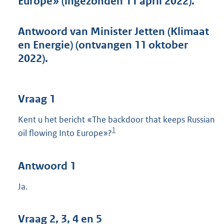
Europe» (ingezonden 11 april 2022).
t
t
e
Antwoord van Minister Jetten (Klimaat
:
en Energie) (ontvangen 11 oktober
4
3
2022).
K
b
Vraag 1
Kent u het bericht «The backdoor that keeps Russian
1
oil flowing Into Europe»?
Antwoord 1
Ja.
Vraag 2, 3, 4 en 5