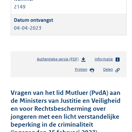
2149
04-04-2023
Authentieke versie (PDF)
b
Informatie
e
Printen
Delen
s
t
a
n
Vragen van het lid Mutluer (PvdA) aan
d
de Ministers van Justitie en Veiligheid
s
en voor Rechtsbescherming over
g
r
jongeren met een licht verstandelijke
o
beperking in de criminaliteit
o