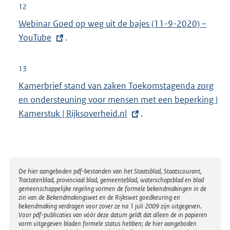
e
12
r
E
Webinar Goed op weg uit de bajes (11-9-2020) –
n
x
YouTube
.
e
t
l
e
13
i
r
E
Kamerbrief stand van zaken Toekomstagenda zorg
n
n
x
en ondersteuning voor mensen met een beperking |
k
e
t
Kamerstuk | Rijksoverheid.nl
.
:
l
e
i
r
n
n
k
e
Disclaimer
De hier aangeboden pdf-bestanden van het Staatsblad, Staatscourant,
:
Tractatenblad, provinciaal blad, gemeenteblad, waterschapsblad en blad
l
gemeenschappelijke regeling vormen de formele bekendmakingen in de
i
zin van de Bekendmakingswet en de Rijkswet goedkeuring en
bekendmaking verdragen voor zover ze na 1 juli 2009 zijn uitgegeven.
n
Voor pdf-publicaties van vóór deze datum geldt dat alleen de in papieren
k
vorm uitgegeven bladen formele status hebben; de hier aangeboden