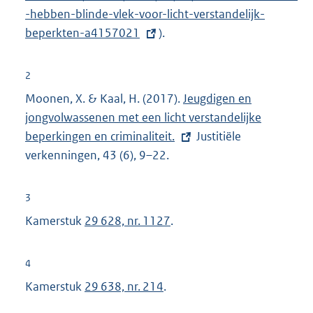
-hebben-blinde-vlek-voor-licht-verstandelijk-
t
beperkten-a4157021
).
e
r
n
2
e
Moonen, X. & Kaal, H. (2017).
E
Jeugdigen en
l
jongvolwassenen met een licht verstandelijke
x
i
beperkingen en criminaliteit.
t
Justitiële
n
verkenningen, 43 (6), 9–22.
e
k
r
:
n
3
e
Kamerstuk
29 628, nr. 1127
.
l
i
4
n
Kamerstuk
29 638, nr. 214
.
k
: