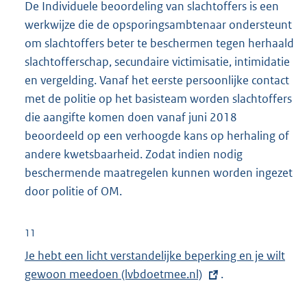
De Individuele beoordeling van slachtoffers is een
e
werkwijze die de opsporingsambtenaar ondersteunt
l
om slachtoffers beter te beschermen tegen herhaald
i
slachtofferschap, secundaire victimisatie, intimidatie
n
en vergelding. Vanaf het eerste persoonlijke contact
k
met de politie op het basisteam worden slachtoffers
:
die aangifte komen doen vanaf juni 2018
beoordeeld op een verhoogde kans op herhaling of
andere kwetsbaarheid. Zodat indien nodig
beschermende maatregelen kunnen worden ingezet
door politie of OM.
11
E
Je hebt een licht verstandelijke beperking en je wilt
x
gewoon meedoen (lvbdoetmee.nl)
.
t