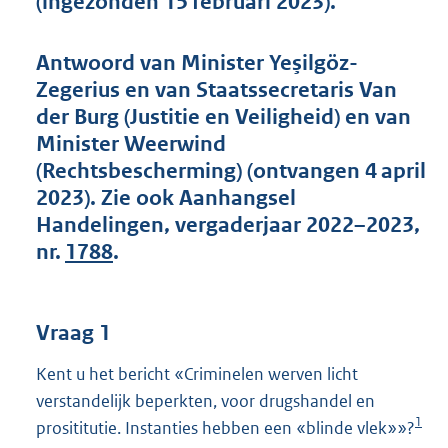
(ingezonden 15 februari 2023).
t
t
e
Antwoord van Minister Yeşilgöz-
:
Zegerius en van Staatssecretaris Van
5
3
der Burg (Justitie en Veiligheid) en van
K
Minister Weerwind
b
(Rechtsbescherming) (ontvangen 4 april
2023). Zie ook Aanhangsel
Handelingen, vergaderjaar 2022–2023,
nr.
1788
.
Vraag 1
Kent u het bericht «Criminelen werven licht
verstandelijk beperkten, voor drugshandel en
1
prosititutie. Instanties hebben een «blinde vlek»»?