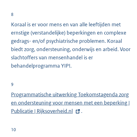
8
Koraal is er voor mens en van alle leeftijden met
ernstige (verstandelijke) beperkingen en complexe
gedrags- en/of psychiatrische problemen. Koraal
biedt zorg, ondersteuning, onderwijs en arbeid. Voor
slachtoffers van mensenhandel is er
behandelprogramma YIP!.
9
E
Programmatische uitwerking Toekomstagenda zorg
x
en ondersteuning voor mensen met een beperking |
t
Publicatie | Rijksoverheid.nl
.
e
r
10
n