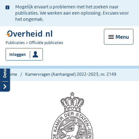
Ter
Mogelijk ervaart u problemen met het zoeken naar
informatie:
publicaties. We werken aan een oplossing. Excuses voor
het ongemak.
Menu
U
Publicaties
Officiële publicaties
bent
Inloggen
nu
hier:
Home
Kamervragen (Aanhangsel) 2022-2023, nr. 2149