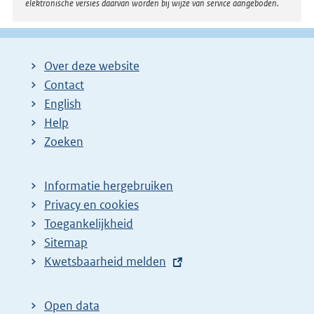
elektronische versies daarvan worden bij wijze van service aangeboden.
:
Over deze website
Contact
English
Help
Zoeken
Informatie hergebruiken
Privacy en cookies
Toegankelijkheid
Sitemap
E
Kwetsbaarheid melden
x
t
Open data