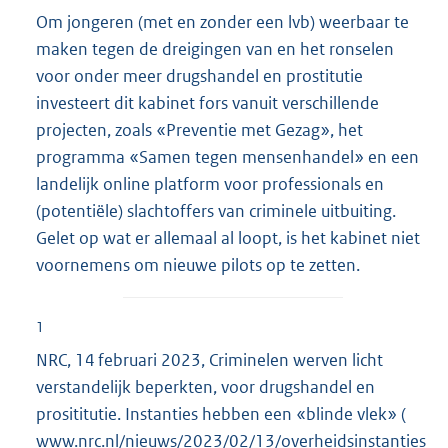
Om jongeren (met en zonder een lvb) weerbaar te
maken tegen de dreigingen van en het ronselen
voor onder meer drugshandel en prostitutie
investeert dit kabinet fors vanuit verschillende
projecten, zoals «Preventie met Gezag», het
programma «Samen tegen mensenhandel» en een
landelijk online platform voor professionals en
(potentiële) slachtoffers van criminele uitbuiting.
Gelet op wat er allemaal al loopt, is het kabinet niet
voornemens om nieuwe pilots op te zetten.
1
NRC, 14 februari 2023, Criminelen werven licht
verstandelijk beperkten, voor drugshandel en
prosititutie. Instanties hebben een «blinde vlek» (
E
www.nrc.nl/nieuws/2023/02/13/overheidsinstanties
x