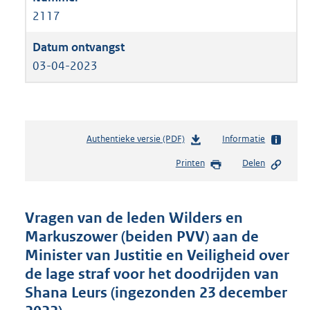
2117
03-04-2023
Authentieke versie (PDF)
b
Informatie
e
Printen
Delen
s
t
a
n
Vragen van de leden Wilders en
d
Markuszower (beiden PVV) aan de
s
Minister van Justitie en Veiligheid over
g
r
de lage straf voor het doodrijden van
o
Shana Leurs (ingezonden 23 december
o