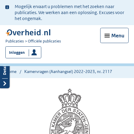
Ter
Mogelijk ervaart u problemen met het zoeken naar
informatie:
publicaties. We werken aan een oplossing. Excuses voor
het ongemak.
Menu
U
Publicaties
Officiële publicaties
bent
Inloggen
nu
hier:
Home
Kamervragen (Aanhangsel) 2022-2023, nr. 2117