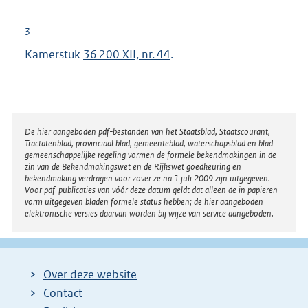
e
:
r
3
n
Kamerstuk
36 200 XII, nr. 44
.
e
l
i
n
Disclaimer
De hier aangeboden pdf-bestanden van het Staatsblad, Staatscourant,
k
Tractatenblad, provinciaal blad, gemeenteblad, waterschapsblad en blad
:
gemeenschappelijke regeling vormen de formele bekendmakingen in de
zin van de Bekendmakingswet en de Rijkswet goedkeuring en
bekendmaking verdragen voor zover ze na 1 juli 2009 zijn uitgegeven.
Voor pdf-publicaties van vóór deze datum geldt dat alleen de in papieren
vorm uitgegeven bladen formele status hebben; de hier aangeboden
elektronische versies daarvan worden bij wijze van service aangeboden.
Over deze website
Contact