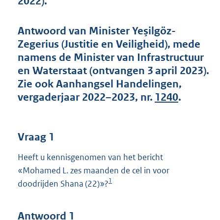
2022).
t
t
e
Antwoord van Minister Yeşilgöz-
:
Zegerius (Justitie en Veiligheid), mede
5
0
namens de Minister van Infrastructuur
K
en Waterstaat (ontvangen 3 april 2023).
b
Zie ook Aanhangsel Handelingen,
vergaderjaar 2022–2023, nr.
1240
.
Vraag 1
Heeft u kennisgenomen van het bericht
«Mohamed L. zes maanden de cel in voor
1
doodrijden Shana (22)»?
Antwoord 1