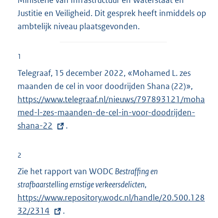
Ministerie van Infrastructuur en Waterstaat en
Justitie en Veiligheid. Dit gesprek heeft inmiddels op
ambtelijk niveau plaatsgevonden.
1
Telegraaf, 15 december 2022, «Mohamed L. zes
maanden de cel in voor doodrijden Shana (22)»,
E
https://www.telegraaf.nl/nieuws/797893121/moha
x
med-l-zes-maanden-de-cel-in-voor-doodrijden-
t
shana-22
.
e
r
n
2
e
Zie het rapport van WODC
Bestraffing en
l
strafbaarstelling ernstige verkeersdelicten
,
E
i
https://www.repository.wodc.nl/handle/20.500.128
x
n
32/2314
.
t
k