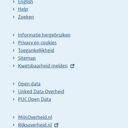
English
Help
Zoeken
Informatie hergebruiken
Privacy en cookies
Toegankelijkheid
Sitemap
E
Kwetsbaarheid melden
x
t
Open data
e
Linked Data Overheid
r
PUC Open Data
n
e
MijnOverheid.nl
l
E
Rijksoverheid.nl
i