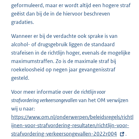
geformuleerd, maar er wordt altijd een hogere straf
geëist dan bij de in de hiervoor beschreven
gradaties.
Wanneer er bij de verdachte ook sprake is van
alcohol- of drugsgebruik liggen de standaard
strafeisen in de richtlijn hoger, evenals de mogelijke
maximumstraffen. Zo is de maximale straf bij
roekeloosheid op negen jaar gevangenisstraf
gesteld.
Voor meer informatie over de
richtlijn voor
strafvordering verkeersongevallen
van het OM verwijzen
wij u naar:
E
https://www.om.nl/onderwerpen/beleidsregels/richtl
x
ijnen-voor-strafvordering-resultaten/richtlijn-voor-
t
strafvordering-verkeersongevallen-2022r004
e
.