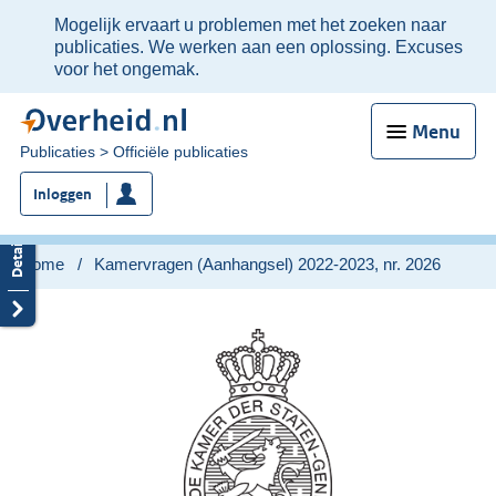
Ter
Mogelijk ervaart u problemen met het zoeken naar
informatie:
publicaties. We werken aan een oplossing. Excuses
voor het ongemak.
Menu
U
Publicaties
Officiële publicaties
bent
Inloggen
nu
hier:
Home
Kamervragen (Aanhangsel) 2022-2023, nr. 2026