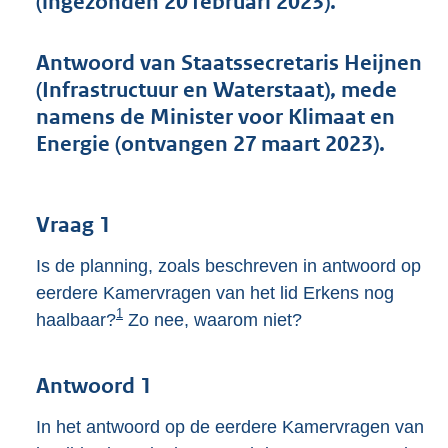
(ingezonden 20 februari 2023).
t
t
e
Antwoord van Staatssecretaris Heijnen
:
(Infrastructuur en Waterstaat), mede
4
3
namens de Minister voor Klimaat en
K
Energie (ontvangen 27 maart 2023).
b
Vraag 1
Is de planning, zoals beschreven in antwoord op
eerdere Kamervragen van het lid Erkens nog
1
haalbaar?
Zo nee, waarom niet?
Antwoord 1
In het antwoord op de eerdere Kamervragen van