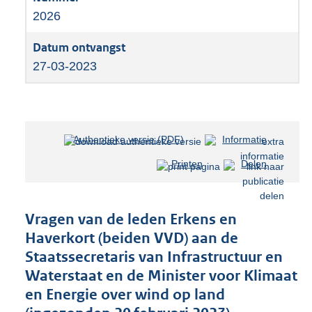
2026
27-03-2023
Authentieke versie (PDF)
b
Informatie
e
Printen
Delen
s
t
a
n
Vragen van de leden Erkens en
d
Haverkort (beiden VVD) aan de
s
Staatssecretaris van Infrastructuur en
g
r
Waterstaat en de Minister voor Klimaat
o
en Energie over wind op land
o