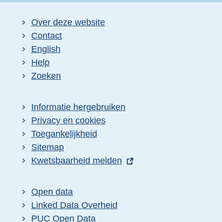
Over deze website
Contact
English
Help
Zoeken
Informatie hergebruiken
Privacy en cookies
Toegankelijkheid
Sitemap
E
Kwetsbaarheid melden
x
t
Open data
e
Linked Data Overheid
r
PUC Open Data