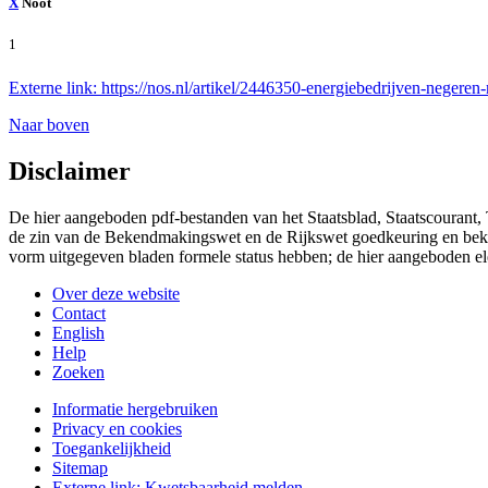
X
Noot
1
Externe link:
https://nos.nl/artikel/2446350-energiebedrijven-negeren-
Naar boven
Disclaimer
De hier aangeboden pdf-bestanden van het Staatsblad, Staatscourant,
de zin van de Bekendmakingswet en de Rijkswet goedkeuring en bekend
vorm uitgegeven bladen formele status hebben; de hier aangeboden el
Over deze website
Contact
English
Help
Zoeken
Informatie hergebruiken
Privacy en cookies
Toegankelijkheid
Sitemap
Externe link:
Kwetsbaarheid melden