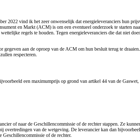
r 2022 vind ik het zeer onwenselijk dat energieleveranciers hun prijs
Consument en Markt (ACM) is om een eventueel onderzoek te starten na
 wettelijke regels te houden. Tegen energieleveranciers die dat niet 
oor gegeven aan de oproep van de ACM om hun besluit terug te draaien
zullen respecteren.
 bijvoorbeeld een maximumprijs op grond van artikel 44 van de Gaswet
rancier of naar de Geschillencommissie of de rechter stappen. Ze kunn
j overtredingen van de wetgeving. De leverancier kan dan bijvoorbeeld
 Geschillencommissie of de rechter.