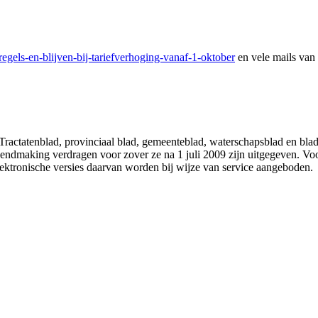
regels-en-blijven-bij-tariefverhoging-vanaf-1-oktober
en vele mails van
 Tractatenblad, provinciaal blad, gemeenteblad, waterschapsblad en b
making verdragen voor zover ze na 1 juli 2009 zijn uitgegeven. Voor 
ektronische versies daarvan worden bij wijze van service aangeboden.