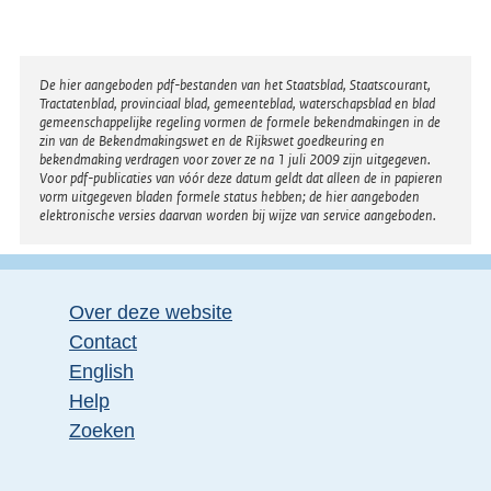
Disclaimer
De hier aangeboden pdf-bestanden van het Staatsblad, Staatscourant,
Tractatenblad, provinciaal blad, gemeenteblad, waterschapsblad en blad
gemeenschappelijke regeling vormen de formele bekendmakingen in de
zin van de Bekendmakingswet en de Rijkswet goedkeuring en
bekendmaking verdragen voor zover ze na 1 juli 2009 zijn uitgegeven.
Voor pdf-publicaties van vóór deze datum geldt dat alleen de in papieren
vorm uitgegeven bladen formele status hebben; de hier aangeboden
elektronische versies daarvan worden bij wijze van service aangeboden.
Over deze website
Contact
English
Help
Zoeken