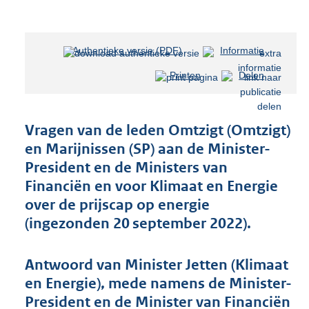
Authentieke versie (PDF)
b
Informatie
e
Printen
Delen
s
t
a
n
Vragen van de leden Omtzigt (Omtzigt)
d
en Marijnissen (SP) aan de Minister-
s
President en de Ministers van
g
r
Financiën en voor Klimaat en Energie
o
over de prijscap op energie
o
(ingezonden 20 september 2022).
t
t
e
Antwoord van Minister Jetten (Klimaat
:
en Energie), mede namens de Minister-
5
2
President en de Minister van Financiën