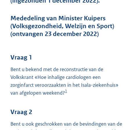
(ingezonden 1 december 2022).
t
t
e
Mededeling van Minister Kuipers
:
(Volksgezondheid, Welzijn en Sport)
3
9
(ontvangen 23 december 2022)
K
b
Vraag 1
Bent u bekend met de reconstructie van de
Volkskrant «Hoe inhalige cardiologen een
zorginfarct veroorzaakten in het Isala-ziekenhuis»
1
van afgelopen weekend?
Vraag 2
Bent u ook geschrokken van de bevindingen van de