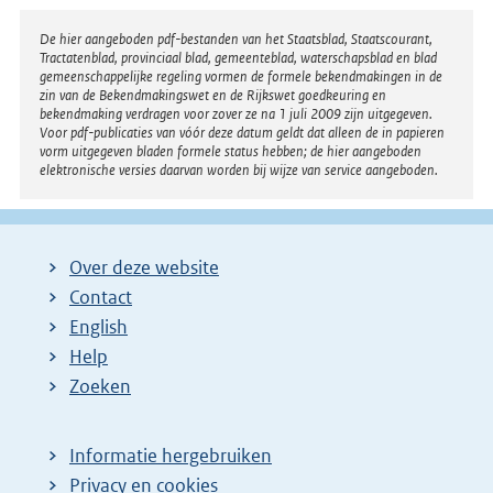
:
Disclaimer
De hier aangeboden pdf-bestanden van het Staatsblad, Staatscourant,
Tractatenblad, provinciaal blad, gemeenteblad, waterschapsblad en blad
gemeenschappelijke regeling vormen de formele bekendmakingen in de
zin van de Bekendmakingswet en de Rijkswet goedkeuring en
bekendmaking verdragen voor zover ze na 1 juli 2009 zijn uitgegeven.
Voor pdf-publicaties van vóór deze datum geldt dat alleen de in papieren
vorm uitgegeven bladen formele status hebben; de hier aangeboden
elektronische versies daarvan worden bij wijze van service aangeboden.
Over deze website
Contact
English
Help
Zoeken
Informatie hergebruiken
Privacy en cookies