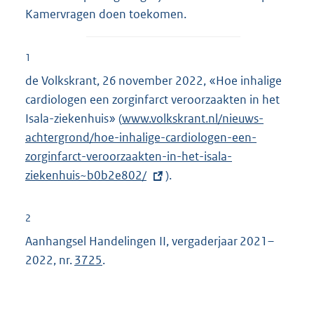
Kamervragen doen toekomen.
1
de Volkskrant, 26 november 2022, «Hoe inhalige
cardiologen een zorginfarct veroorzaakten in het
Isala-ziekenhuis» (
E
www.volkskrant.nl/nieuws-
achtergrond/hoe-inhalige-cardiologen-een-
x
zorginfarct-veroorzaakten-in-het-isala-
t
ziekenhuis~b0b2e802/
e
).
r
n
2
e
Aanhangsel Handelingen II, vergaderjaar 2021–
l
2022, nr.
3725
.
i
n
k