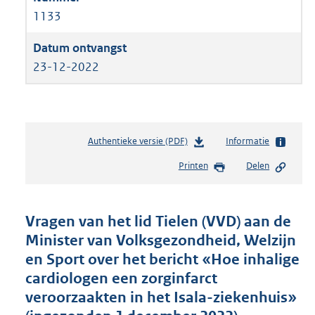
1133
23-12-2022
Authentieke versie (PDF)
b
Informatie
e
Printen
Delen
s
t
a
n
Vragen van het lid Tielen (VVD) aan de
d
Minister van Volksgezondheid, Welzijn
s
en Sport over het bericht «Hoe inhalige
g
r
cardiologen een zorginfarct
o
veroorzaakten in het Isala-ziekenhuis»
o