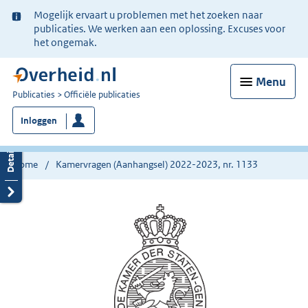
Ter
Mogelijk ervaart u problemen met het zoeken naar
informatie:
publicaties. We werken aan een oplossing. Excuses voor
het ongemak.
Menu
U
Publicaties
Officiële publicaties
bent
Inloggen
nu
hier:
Home
Kamervragen (Aanhangsel) 2022-2023, nr. 1133