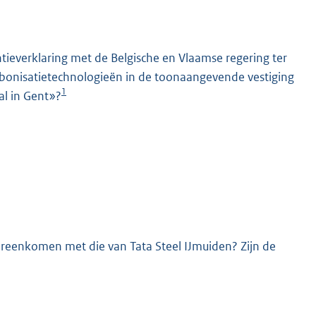
tieverklaring met de Belgische en Vlaamse regering ter
arbonisatietechnologieën in de toonaangevende vestiging
1
al in Gent»?
K
ereenkomen met die van Tata Steel IJmuiden? Zijn de