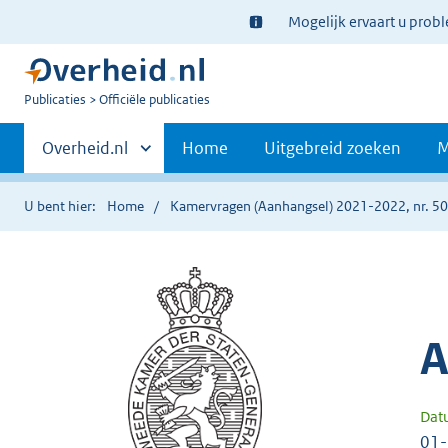
Ter
Mogelijk ervaart u prob
informatie:
U
Publicaties
Officiële publicaties
bent
Primaire
nu
Andere
Overheid.nl
Home
Uitgebreid zoeken
M
hier:
sites
navigatie
binnen
U bent hier:
Home
Kamervragen (Aanhangsel) 2021-2022, nr. 5
A
Dat
01-