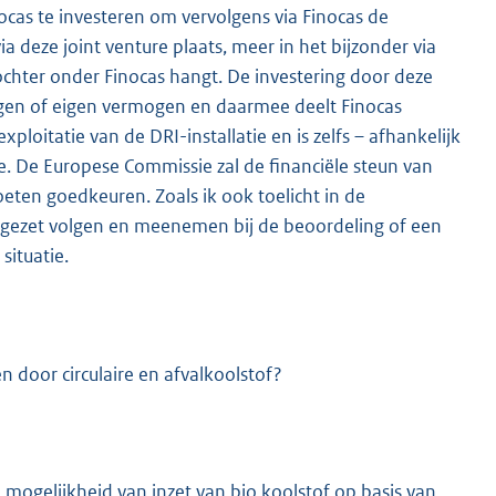
nocas te investeren om vervolgens via Finocas de
a deze joint venture plaats, meer in het bijzonder via
dochter onder Finocas hangt. De investering door deze
ogen of eigen vermogen en daarmee deelt Finocas
ploitatie van de DRI-installatie en is zelfs – afhankelijk
e. De Europese Commissie zal de financiële steun van
eten goedkeuren. Zoals ik ook toelicht in de
wgezet volgen en meenemen bij de beoordeling of een
situatie.
n door circulaire en afvalkoolstof?
 mogelijkheid van inzet van bio koolstof op basis van