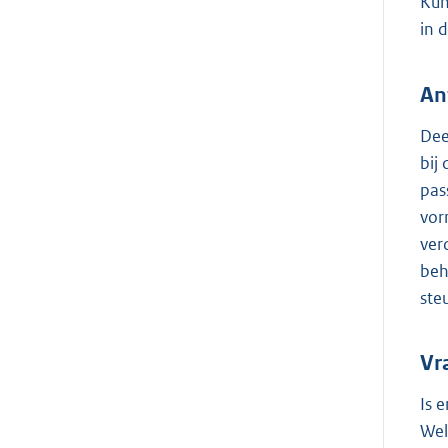
Kun
in 
An
Dee
bij
pas
vor
ver
beh
ste
Vr
Is 
Wel