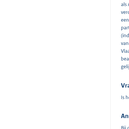
als
ver
een
par
(in
van
Vla
bea
gel
Vr
Is 
An
Bij