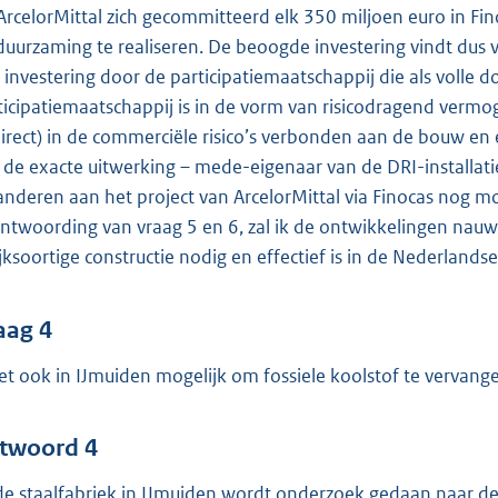
 ArcelorMittal zich gecommitteerd elk 350 miljoen euro in Fi
duurzaming te realiseren. De beoogde investering vindt dus vi
 investering door de participatiemaatschappij die als volle 
ticipatiemaatschappij is in de vorm van risicodragend verm
direct) in de commerciële risico’s verbonden aan de bouw en ex
 de exacte uitwerking – mede-eigenaar van de DRI-installati
anderen aan het project van ArcelorMittal via Finocas nog mo
ntwoording van vraag 5 en 6, zal ik de ontwikkelingen nau
ijksoortige constructie nodig en effectief is in de Nederlandse 
aag 4
het ook in IJmuiden mogelijk om fossiele koolstof te vervange
twoord 4
 de staalfabriek in IJmuiden wordt onderzoek gedaan naar de