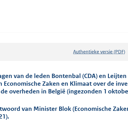
Authentieke versie (PDF)
b
e
s
t
agen van de leden Bontenbal (CDA) en Leijten 
a
n Economische Zaken en Klimaat over de inves
n
 de overheden in België (ingezonden 1 oktobe
d
s
twoord van Minister Blok (Economische Zake
g
21).
r