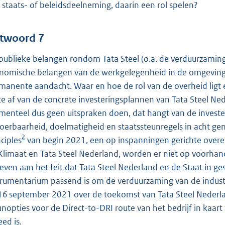
 staats- of beleidsdeelneming, daarin een rol spelen?
twoord 7
publieke belangen rondom Tata Steel (o.a. de verduurzaming 
nomische belangen van de werkgelegenheid in de omgeving) 
manente aandacht. Waar en hoe de rol van de overheid ligt 
e af van de concrete investeringsplannen van Tata Steel Ned
enteel dus geen uitspraken doen, dat hangt van de invester
voerbaarheid, doelmatigheid en staatssteunregels in acht 
2
nciples
van begin 2021, een op inspanningen gerichte overe
Klimaat en Tata Steel Nederland, worden er niet op voorhan
even aan het feit dat Tata Steel Nederland en de Staat in ges
trumentarium passend is om de verduurzaming van de indust
16 september 2021 over de toekomst van Tata Steel Nederl
unopties voor de Direct-to-DRI route van het bedrijf in kaart 
eed is.