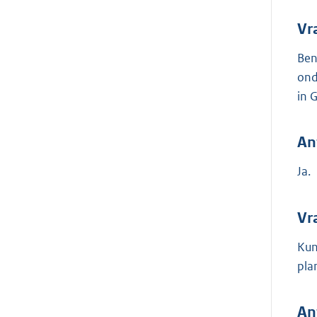
Vr
Ben
ond
in 
An
Ja.
Vr
Kun
pla
An