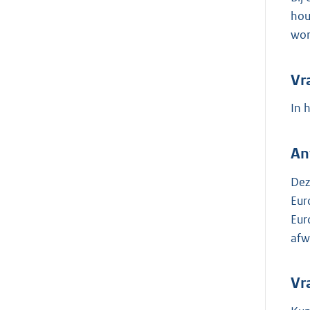
hou
wor
Vr
In 
An
Dez
Eur
Eur
afw
Vr