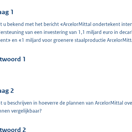
o
o
aag 1
t
t u bekend met het bericht «ArcelorMittal ondertekent inten
t
ersteuning van een investering van 1,1 miljard euro in dec
e
Gent» en «1 miljard voor groenere staalproductie ArcelorMitt
:
4
6
twoord 1
b
aag 2
t u beschrijven in hoeverre de plannen van ArcelorMittal ov
nnen vergelijkbaar?
twoord 2