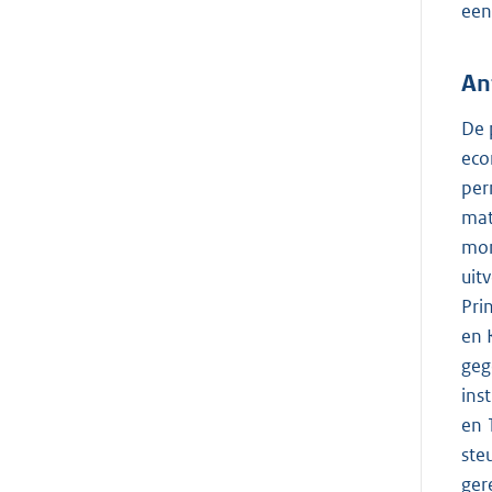
een
An
De 
eco
per
mat
mom
uit
Pri
en 
geg
ins
en 
ste
ger