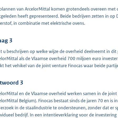
plannen van ArcelorMittal komen grotendeels overeen met de
tgeleden heeft gepresenteerd. Beide bedrijven zetten in op D
erstof, in combinatie met elektrische ovens.
aag 3
t u beschrijven op welke wijze de overheid deelneemt in dit
elorMittal als de Vlaamse overheid 700 miljoen euro investe
kt het vehikel van de joint venture Finocas waar beide partij
twoord 3
elorMittal en de Vlaamse overheid werken samen in de join
elorMittal Belgium). Finocas bestaat sinds de jaren 70 en is i
erzoek in de staalindustrie te ondersteunen, zonder dat er s
ividueel bedrijf. In een intentieverklaring voor de investeri