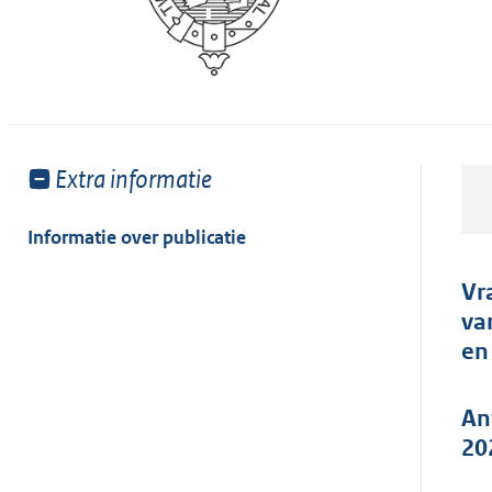
Toon
Extra informatie
meer
van:
Informatie over publicatie
Vr
va
en
An
20