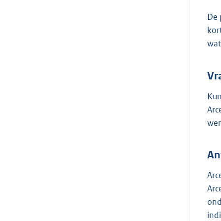
De 
kor
wat
Vr
Kun
Arc
wer
An
Arc
Arc
ond
ind