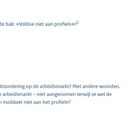
1
de bak: «Voldoe niet aan profiel»»?
K
n uitzondering op de arbeidsmarkt? Met andere woorden,
 arbeidsmarkt – niet aangenomen terwijl ze wel de
«voldoet niet aan het profiel»?