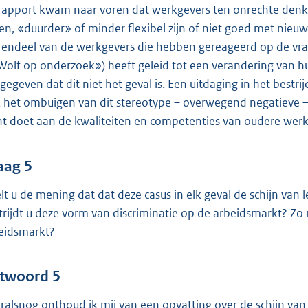
 rapport kwam naar voren dat werkgevers ten onrechte denk
en, «duurder» of minder flexibel zijn of niet goed met nieu
endeel van de werkgevers die hebben gereageerd op de vraa
Wolf op onderzoek») heeft geleid tot een verandering van
gegeven dat dit niet het geval is. Een uitdaging in het bes
 het ombuigen van dit stereotype – overwegend negatieve – 
ht doet aan de kwaliteiten en competenties van oudere wer
aag 5
lt u de mening dat dat deze casus in elk geval de schijn van l
trijdt u deze vorm van discriminatie op de arbeidsmarkt? Zo n
eidsmarkt?
twoord 5
ralsnog onthoud ik mij van een opvatting over de schijn van 