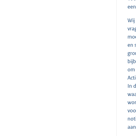
een
Wij
vra
moe
en 
gro
bij
om 
Act
In 
waa
wor
voo
not
aan