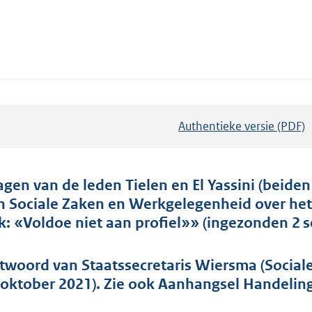
Authentieke versie (PDF)
b
e
s
t
agen van de leden Tielen en El Yassini (beiden
a
n Sociale Zaken en Werkgelegenheid over het 
n
k: «Voldoe niet aan profiel»» (ingezonden 2 
d
s
twoord van Staatssecretaris Wiersma (Socia
g
 oktober 2021). Zie ook Aanhangsel Handeling
r