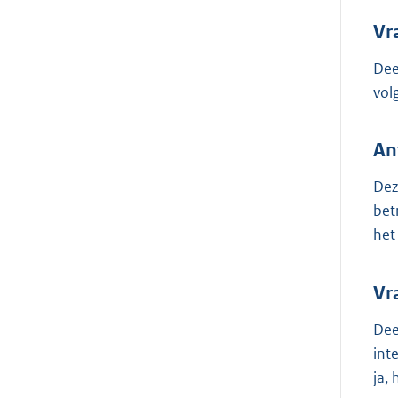
Vr
Dee
vol
An
Dez
bet
het
Vr
Dee
int
ja,