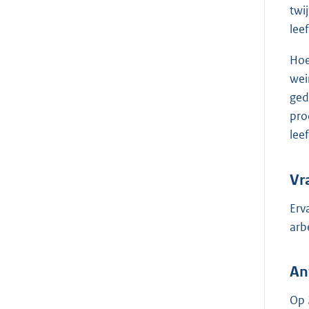
twi
leef
Hoe
wei
ged
pro
lee
Vr
Erv
arb
An
Op 