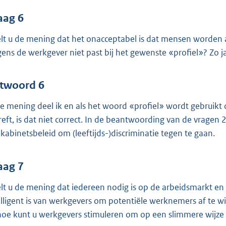
aag 6
lt u de mening dat het onacceptabel is dat mensen worden af
gens de werkgever niet past bij het gewenste «profiel»? Zo j
twoord 6
e mening deel ik en als het woord «profiel» wordt gebruikt o
reft, is dat niet correct. In de beantwoording van de vragen 
 kabinetsbeleid om (leeftijds-)discriminatie tegen te gaan.
aag 7
lt u de mening dat iedereen nodig is op de arbeidsmarkt en h
elligent is van werkgevers om potentiële werknemers af te wijz
 hoe kunt u werkgevers stimuleren om op een slimmere wijz