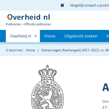
Ter
Mogelijk ervaart u prob
informatie:
U
Publicaties
Officiële publicaties
bent
Primaire
nu
Andere
Overheid.nl
Home
Uitgebreid zoeken
M
hier:
sites
navigatie
binnen
U bent hier:
Home
Kamervragen (Aanhangsel) 2021-2022, nr. 4
A
Dat
27-