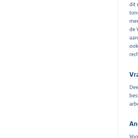
dit
ton
mer
de 
aan
ook
rec
Vr
Dee
bes
arb
An
Voo