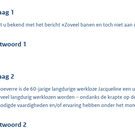
o
o
aag 1
t
t u bekend met het bericht «Zoveel banen en toch niet aan 
t
e
:
twoord 1
5
2
b
aag 2
hoeverre is de 60-jarige langdurige werkloze Jacqueline ee
veel langdurig werklozen worden – ondanks de krapte op de
odigde vaardigheden en/of ervaring hebben onder het mom 
twoord 2