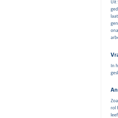
Uit
ged
laat
ge
ona
arb
Vr
In 
ges
An
Zoa
rol
lee