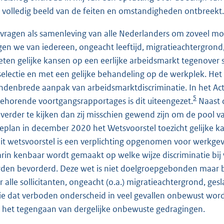
 volledig beeld van de feiten en omstandigheden ontbreekt.
 vragen als samenleving van alle Nederlanders om zoveel mo
gen we van iedereen, ongeacht leeftijd, migratieachtergrond,
ten gelijke kansen op een eerlijke arbeidsmarkt tegenover s
selectie en met een gelijke behandeling op de werkplek. Het 
ndenbrede aanpak van arbeidsmarktdiscriminatie. In het Ac
5
behorende voortgangsrapportages is dit uiteengezet.
Naast d
verder te kijken dan zij misschien gewend zijn om de pool van
ieplan in december 2020 het Wetsvoorstel toezicht gelijke 
dit wetsvoorstel is een verplichting opgenomen voor werkge
rin kenbaar wordt gemaakt op welke wijze discriminatie bij
den bevorderd. Deze wet is niet doelgroepgebonden maar b
r alle sollicitanten, ongeacht (o.a.) migratieachtergrond, gesla
ie dat verboden onderscheid in veel gevallen onbewust wordt
 het tegengaan van dergelijke onbewuste gedragingen.