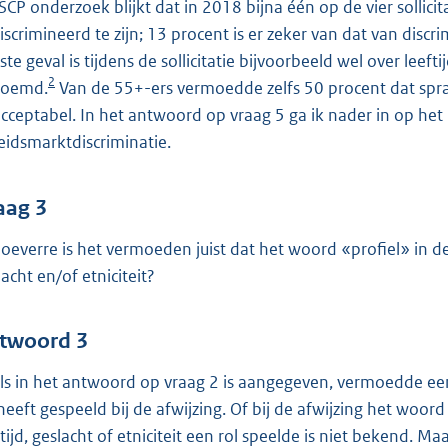
 SCP onderzoek blijkt dat in 2018 bijna één op de vier sollic
iscrimineerd te zijn; 13 procent is er zeker van dat van discri
ste geval is tijdens de sollicitatie bijvoorbeeld wel over leeft
2
noemd.
Van de 55+-ers vermoedde zelfs 50 procent dat sprake
cceptabel. In het antwoord op vraag 5 ga ik nader in op het 
eidsmarktdiscriminatie.
aag 3
hoeverre is het vermoeden juist dat het woord «profiel» in de 
lacht en/of etniciteit?
twoord 3
ls in het antwoord op vraag 2 is aangegeven, vermoedde een 
 heeft gespeeld bij de afwijzing. Of bij de afwijzing het woord
ftijd, geslacht of etniciteit een rol speelde is niet bekend. 