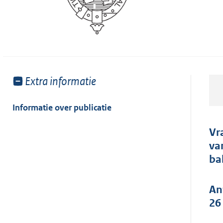
Toon
Extra informatie
meer
van:
Informatie over publicatie
Vr
va
ba
An
26