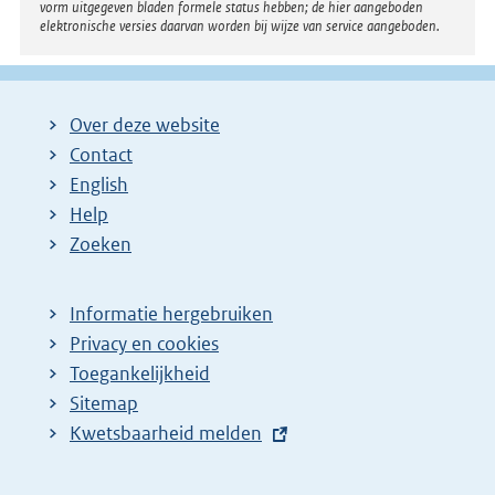
vorm uitgegeven bladen formele status hebben; de hier aangeboden
elektronische versies daarvan worden bij wijze van service aangeboden.
Over deze website
Contact
English
Help
Zoeken
Informatie hergebruiken
Privacy en cookies
Toegankelijkheid
Sitemap
E
Kwetsbaarheid melden
x
t