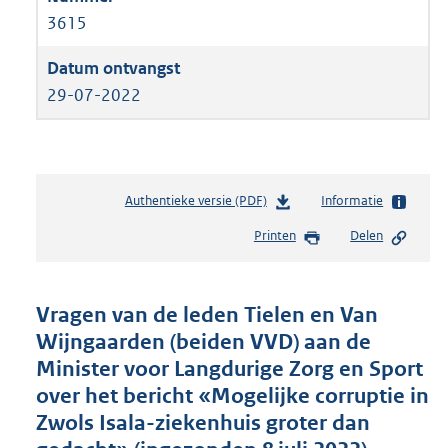
3615
29-07-2022
Authentieke versie (PDF)
b
Informatie
e
Printen
Delen
s
t
a
n
Vragen van de leden Tielen en Van
d
Wijngaarden (beiden VVD) aan de
s
Minister voor Langdurige Zorg en Sport
g
r
over het bericht «Mogelijke corruptie in
o
Zwols Isala-ziekenhuis groter dan
o