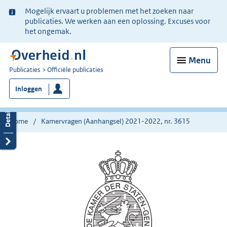
Ter
Mogelijk ervaart u problemen met het zoeken naar
informatie:
publicaties. We werken aan een oplossing. Excuses voor
het ongemak.
Menu
U
Publicaties
Officiële publicaties
bent
Inloggen
nu
hier:
Home
Kamervragen (Aanhangsel) 2021-2022, nr. 3615