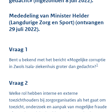
gedacht» (ingezonden 8 juli 2022).
t
t
e
Mededeling van Minister Helder
:
(Langdurige Zorg en Sport) (ontvangen
3
9
29 juli 2022).
K
b
Vraag 1
Bent u bekend met het bericht «Mogelijke corruptie
1
in Zwols Isala-ziekenhuis groter dan gedacht»?
Vraag 2
Welke rol hebben interne en externe
toezichthouders bij zorgorganisaties als het gaat om
toezicht, onderzoek en aanpak van mogelijke fraude