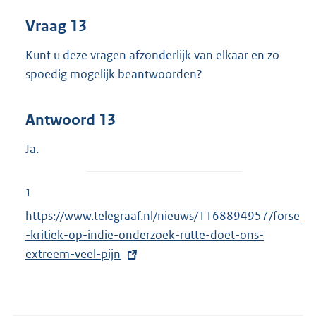
Vraag 13
Kunt u deze vragen afzonderlijk van elkaar en zo
spoedig mogelijk beantwoorden?
Antwoord 13
Ja.
1
E
https://www.telegraaf.nl/nieuws/1168894957/forse
x
-kritiek-op-indie-onderzoek-rutte-doet-ons-
t
extreem-veel-pijn
e
r
n