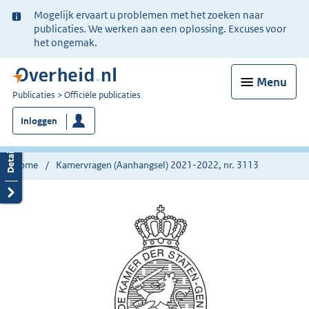
Ter
Mogelijk ervaart u problemen met het zoeken naar
informatie:
publicaties. We werken aan een oplossing. Excuses voor
het ongemak.
Menu
U
Publicaties
Officiële publicaties
bent
Inloggen
nu
hier:
Home
Kamervragen (Aanhangsel) 2021-2022, nr. 3113