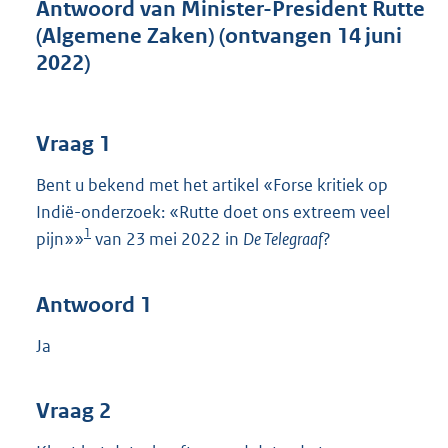
t
Antwoord van Minister-President Rutte
t
(Algemene Zaken) (ontvangen 14 juni
e
2022)
:
4
6
K
Vraag 1
b
Bent u bekend met het artikel «Forse kritiek op
Indië-onderzoek: «Rutte doet ons extreem veel
1
pijn»»
van 23 mei 2022 in
De Telegraaf
?
Antwoord 1
Ja
Vraag 2