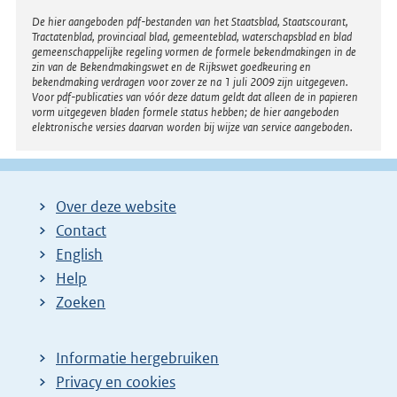
e
Disclaimer
De hier aangeboden pdf-bestanden van het Staatsblad, Staatscourant,
Tractatenblad, provinciaal blad, gemeenteblad, waterschapsblad en blad
l
gemeenschappelijke regeling vormen de formele bekendmakingen in de
i
zin van de Bekendmakingswet en de Rijkswet goedkeuring en
bekendmaking verdragen voor zover ze na 1 juli 2009 zijn uitgegeven.
n
Voor pdf-publicaties van vóór deze datum geldt dat alleen de in papieren
k
vorm uitgegeven bladen formele status hebben; de hier aangeboden
elektronische versies daarvan worden bij wijze van service aangeboden.
:
Over deze website
Contact
English
Help
Zoeken
Informatie hergebruiken
Privacy en cookies