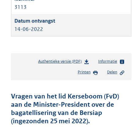
3113
14-06-2022
Authentieke versie (PDF)
b
Informatie
e
Printen
Delen
s
t
a
n
Vragen van het lid Kerseboom (FvD)
d
aan de Minister-President over de
s
bagatellisering van de Bersiap
g
r
(ingezonden 25 mei 2022).
o
o