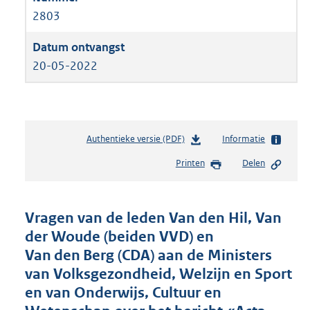
2803
20-05-2022
Authentieke versie (PDF)
b
Informatie
e
Printen
Delen
s
t
a
n
Vragen van de leden Van den Hil, Van
d
der Woude (beiden VVD) en
s
Van den Berg (CDA) aan de Ministers
g
r
van Volksgezondheid, Welzijn en Sport
o
en van Onderwijs, Cultuur en
o