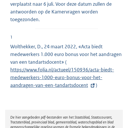
verplaatst naar 6 juli. Voor deze datum zullen de
antwoorden op de Kamervragen worden
toegezonden.
1
Wolthekker, D., 24 maart 2022, «Acta biedt
medewerkers 1.000 euro bonus voor het aandragen
van een tandartsdocent» (
E
https://www.folia.nl/actueel/150936/acta-biedt-
x
medewerkers-1000-euro-bonus-voor-het-
t
aandragen-van-een-tandartsdocent
e
)
r
n
e
l
Disclaimer
De hier aangeboden pdf-bestanden van het Staatsblad, Staatscourant,
Tractatenblad, provinciaal blad, gemeenteblad, waterschapsblad en blad
i
gemeenschappelijke regeling vormen de formele bekendmakingen in de