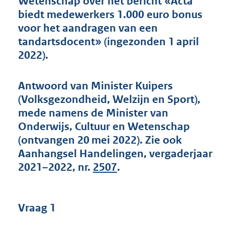
Wetenschap over het bericht «Acta
t
biedt medewerkers 1.000 euro bonus
t
e
voor het aandragen van een
:
tandartsdocent» (ingezonden 1 april
4
2022).
6
K
b
Antwoord van Minister Kuipers
(Volksgezondheid, Welzijn en Sport),
mede namens de Minister van
Onderwijs, Cultuur en Wetenschap
(ontvangen 20 mei 2022). Zie ook
Aanhangsel Handelingen, vergaderjaar
2021–2022, nr.
2507
.
Vraag 1