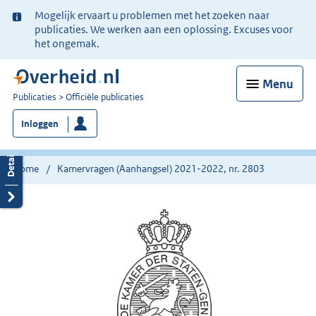
Ter
Mogelijk ervaart u problemen met het zoeken naar
informatie:
publicaties. We werken aan een oplossing. Excuses voor
het ongemak.
Menu
U
Publicaties
Officiële publicaties
bent
Inloggen
nu
hier:
Home
Kamervragen (Aanhangsel) 2021-2022, nr. 2803