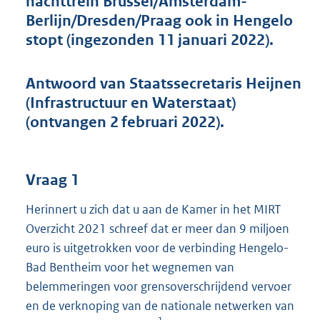
nachttrein Brussel/Amsterdam-
t
Berlijn/Dresden/Praag ook in Hengelo
t
e
stopt (ingezonden 11 januari 2022).
:
4
4
Antwoord van Staatssecretaris Heijnen
K
(Infrastructuur en Waterstaat)
b
(ontvangen 2 februari 2022).
Vraag 1
Herinnert u zich dat u aan de Kamer in het MIRT
Overzicht 2021 schreef dat er meer dan 9 miljoen
euro is uitgetrokken voor de verbinding Hengelo-
Bad Bentheim voor het wegnemen van
belemmeringen voor grensoverschrijdend vervoer
en de verknoping van de nationale netwerken van