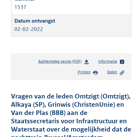
1537
02-02-2022
Authentieke versie (PDF)
b
Informatie
e
Printen
Delen
s
t
a
n
Vragen van de leden Omtzigt (Omtzigt),
d
Alkaya (SP), Grinwis (ChristenUnie) en
s
Van der Plas (BBB) aan de
g
r
Staatssecretaris voor Infrastructuur en
o
Waterstaat over de mogelijkheid dat de
o