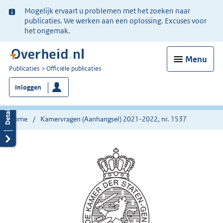
Ter
Mogelijk ervaart u problemen met het zoeken naar
informatie:
publicaties. We werken aan een oplossing. Excuses voor
het ongemak.
Menu
U
Publicaties
Officiële publicaties
bent
Inloggen
nu
hier:
Home
Kamervragen (Aanhangsel) 2021-2022, nr. 1537