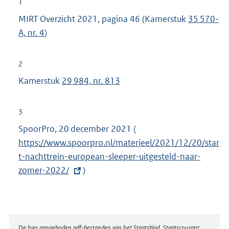
1
MIRT Overzicht 2021, pagina 46 (Kamerstuk
35 570-
A, nr. 4
)
2
Kamerstuk
29 984, nr. 813
3
SpoorPro, 20 december 2021 (
E
https://www.spoorpro.nl/materieel/2021/12/20/star
x
t-nachttrein-european-sleeper-uitgesteld-naar-
t
zomer-2022/
)
e
r
n
e
l
De hier aangeboden pdf-bestanden van het Staatsblad, Staatscourant,