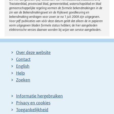
Disclaimer
Tractatenblad, provinciaal blad, gemeenteblad, waterschapsblad en blad
i
gemeenschappelijke regeling vormen de formele bekendmakingen in de
n
zin van de Bekendmakingswet en de Rijkswet goedkeuring en
bekendmaking verdragen voor zover ze na 1 juli 2009 zijn uitgegeven.
k
Voor pdf-publicaties van vóór deze datum geldt dat alleen de in papieren
:
vorm uitgegeven bladen formele status hebben; de hier aangeboden
elektronische versies daarvan worden bij wijze van service aangeboden.
Over deze website
Contact
English
Help
Zoeken
Informatie hergebruiken
Privacy en cookies
Toegankelijkheid