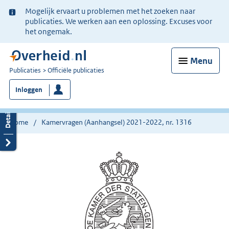
Ter
Mogelijk ervaart u problemen met het zoeken naar
informatie:
publicaties. We werken aan een oplossing. Excuses voor
het ongemak.
Menu
U
Publicaties
Officiële publicaties
bent
Inloggen
nu
hier:
Home
Kamervragen (Aanhangsel) 2021-2022, nr. 1316