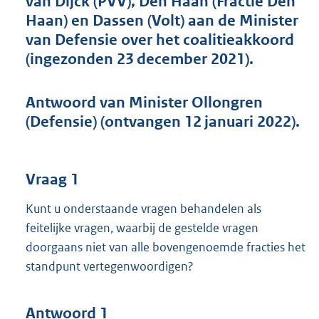
van Dijck (PVV), Den Haan (Fractie Den
t
Haan) en Dassen (Volt) aan de Minister
t
e
van Defensie over het coalitieakkoord
:
(ingezonden 23 december 2021).
4
4
K
Antwoord van Minister Ollongren
b
(Defensie) (ontvangen 12 januari 2022).
Vraag 1
Kunt u onderstaande vragen behandelen als
feitelijke vragen, waarbij de gestelde vragen
doorgaans niet van alle bovengenoemde fracties het
standpunt vertegenwoordigen?
Antwoord 1