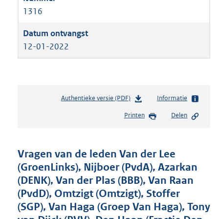
1316
12-01-2022
Authentieke versie (PDF)
b
Informatie
e
Printen
Delen
s
t
a
n
Vragen van de leden Van der Lee
d
(GroenLinks), Nijboer (PvdA), Azarkan
s
(DENK), Van der Plas (BBB), Van Raan
g
r
(PvdD), Omtzigt (Omtzigt), Stoffer
o
(SGP), Van Haga (Groep Van Haga), Tony
o