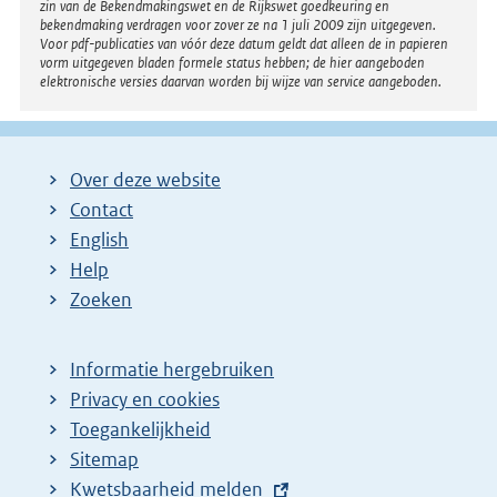
zin van de Bekendmakingswet en de Rijkswet goedkeuring en
bekendmaking verdragen voor zover ze na 1 juli 2009 zijn uitgegeven.
Voor pdf-publicaties van vóór deze datum geldt dat alleen de in papieren
vorm uitgegeven bladen formele status hebben; de hier aangeboden
elektronische versies daarvan worden bij wijze van service aangeboden.
Over deze website
Contact
English
Help
Zoeken
Informatie hergebruiken
Privacy en cookies
Toegankelijkheid
Sitemap
E
Kwetsbaarheid melden