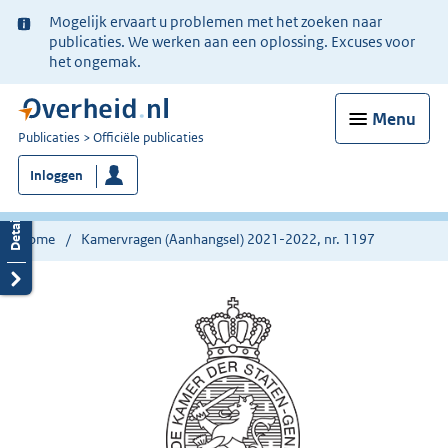
Ter
Mogelijk ervaart u problemen met het zoeken naar
informatie:
publicaties. We werken aan een oplossing. Excuses voor
het ongemak.
Menu
U
Publicaties
Officiële publicaties
bent
Inloggen
nu
hier:
Home
Kamervragen (Aanhangsel) 2021-2022, nr. 1197