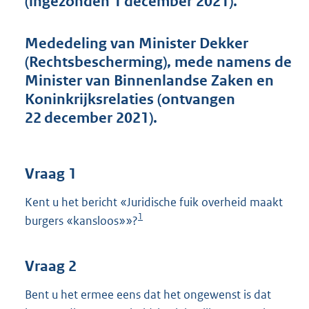
(ingezonden 1 december 2021).
t
t
e
Mededeling van Minister Dekker
:
(Rechtsbescherming), mede namens de
3
8
Minister van Binnenlandse Zaken en
K
Koninkrijksrelaties (ontvangen
b
22 december 2021).
Vraag 1
Kent u het bericht «Juridische fuik overheid maakt
1
burgers «kansloos»»?
Vraag 2
Bent u het ermee eens dat het ongewenst is dat