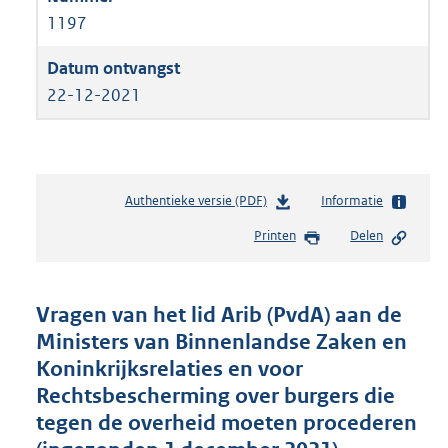
1197
22-12-2021
Authentieke versie (PDF)
b
Informatie
e
Printen
Delen
s
t
a
n
Vragen van het lid Arib (PvdA) aan de
d
Ministers van Binnenlandse Zaken en
s
Koninkrijksrelaties en voor
g
r
Rechtsbescherming over burgers die
o
tegen de overheid moeten procederen
o