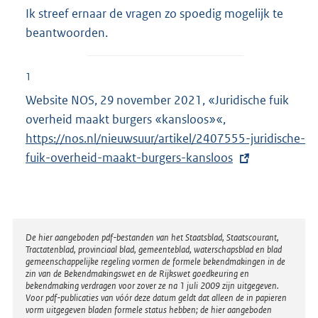
Ik streef ernaar de vragen zo spoedig mogelijk te
beantwoorden.
1
Website NOS, 29 november 2021, «Juridische fuik
overheid maakt burgers «kansloos»«,
E
https://nos.nl/nieuwsuur/artikel/2407555-juridische-
x
fuik-overheid-maakt-burgers-kansloos
t
e
r
n
e
Disclaimer
De hier aangeboden pdf-bestanden van het Staatsblad, Staatscourant,
Tractatenblad, provinciaal blad, gemeenteblad, waterschapsblad en blad
l
gemeenschappelijke regeling vormen de formele bekendmakingen in de
i
zin van de Bekendmakingswet en de Rijkswet goedkeuring en
bekendmaking verdragen voor zover ze na 1 juli 2009 zijn uitgegeven.
n
Voor pdf-publicaties van vóór deze datum geldt dat alleen de in papieren
k
vorm uitgegeven bladen formele status hebben; de hier aangeboden