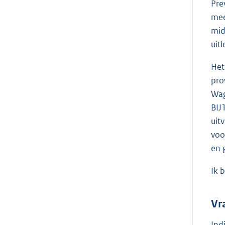
Pre
mee
mid
uit
Het
pro
Wag
BIJ
uit
voo
en 
Ik 
Vr
Ind