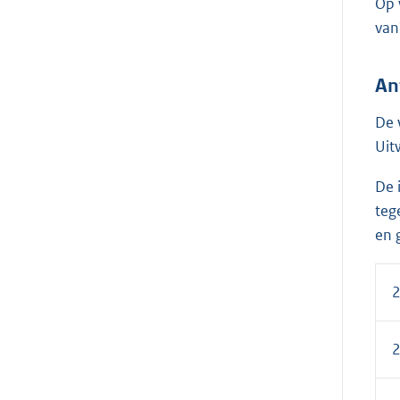
Op 
van
An
De 
Uit
De 
teg
en 
2