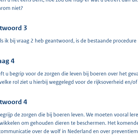
n
rom niet?
k
:
twoord 3
ls ik bij vraag 2 heb geantwoord, is de bestaande procedure
aag 4
ft u begrip voor de zorgen die leven bij boeren over het ge
 welke rol ziet u hierbij weggelegd voor de rijksoverheid en
twoord 4
begrijp de zorgen die bij boeren leven. We moeten vooral le
wikkelen om gehouden dieren te beschermen. Het komende j
communicatie over de wolf in Nederland en over preventie