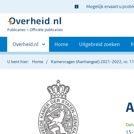
Ter
Mogelijk ervaart u prob
informatie:
U
Publicaties
Officiële publicaties
bent
Primaire
nu
Andere
Overheid.nl
Home
Uitgebreid zoeken
M
hier:
sites
navigatie
binnen
U bent hier:
Home
Kamervragen (Aanhangsel) 2021-2022, nr. 1
A
Dat
15-