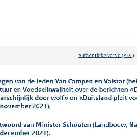
Authentieke versie (PDF)
b
e
s
t
agen van de leden Van Campen en Valstar (be
a
tuur en Voedselkwaliteit over de berichten 
n
arschijnlijk door wolf» en «Duitsland pleit v
d
 november 2021).
s
g
twoord van Minister Schouten (Landbouw, Nat
r
 december 2021).