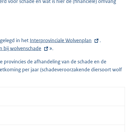
rd voor schade en wat is hier de (financiële) omvang
gelegd in het
E
Interprovinciale Wolvenplan
.
zen bij wolvenschade
x
».
t
de provincies de afhandeling van de schade en de
e
tkoming per jaar (schadeveroorzakende diersoort wolf
r
n
e
l
i
n
k
: