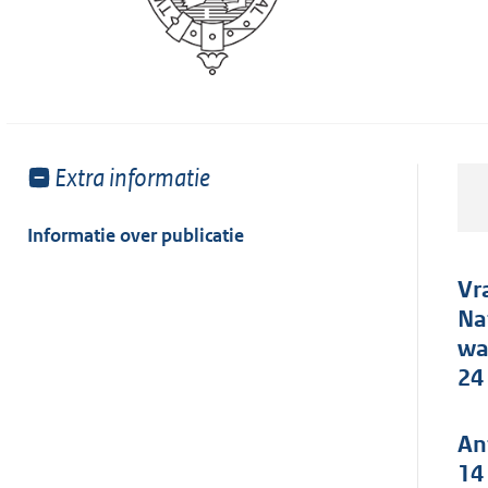
Toon
Extra informatie
meer
van:
Informatie over publicatie
Vr
Na
wa
24
An
14