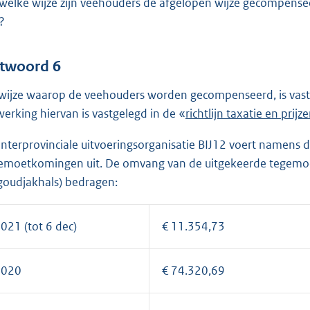
welke wijze zijn veehouders de afgelopen wijze gecompensee
?
twoord 6
wijze waarop de veehouders worden gecompenseerd, is vast
werking hiervan is vastgelegd in de «
E
richtlijn taxatie en prij
x
interprovinciale uitvoeringsorganisatie BIJ12 voert namens 
t
emoetkomingen uit. De omvang van de uitgekeerde tegemoe
e
goudjakhals) bedragen:
r
n
e
021 (tot 6 dec)
€ 11.354,73
l
i
2020
€ 74.320,69
n
k