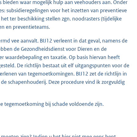
es bieden waar mogelijk hulp aan veehouders aan. Onder
s: subsidieregelingen voor het inzetten van preventieve
het ter beschikking stellen zgn. noodrasters (tijdelijke
ten en preventieteams.
rmd vee aanvalt. BIJ12 verleent in dat geval, namens de
ebben de Gezondheidsdienst voor Dieren en de
r waardebepaling en taxatie. Op basis hiervan heeft
esteld. De richtlijn bestaat uit elf uitgangspunten voor de
erlenen van tegemoetkomingen. BIJ12 zet de richtlijn in
de schapenhouderij. Deze procedure vind ik zorgvuldig
ële tegemoetkoming bij schade voldoende zijn.
t moeten zien? Indien u het hier niet mee eens bent,