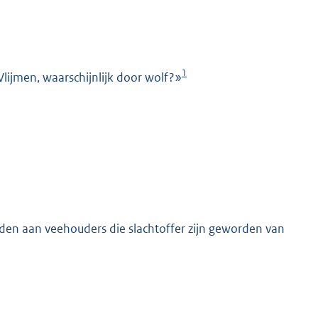
1
ijmen, waarschijnlijk door wolf?»
K
eden aan veehouders die slachtoffer zijn geworden van