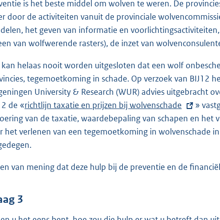
ventie is het beste middel om wolven te weren. De provinci
r door de activiteiten vanuit de provinciale wolvencommissie
delen, het geven van informatie en voorlichtingsactiviteiten, 
leen van wolfwerende rasters), de inzet van wolvenconsulen
 kan helaas nooit worden uitgesloten dat een wolf onbesche
vincies, tegemoetkoming in schade. Op verzoek van BIJ12 h
eningen University & Research (WUR) advies uitgebracht ove
12 de «
E
richtlijn taxatie en prijzen bij wolvenschade
» vastg
voering van de taxatie, waardebepaling van schapen en het v
x
r het verlenen van een tegemoetkoming in wolvenschade in 
t
gedegen.
e
r
ben van mening dat deze hulp bij de preventie en de financi
n
e
l
aag 3
i
ien u het eens bent, hoe zou die hulp er wat u betreft dan ui