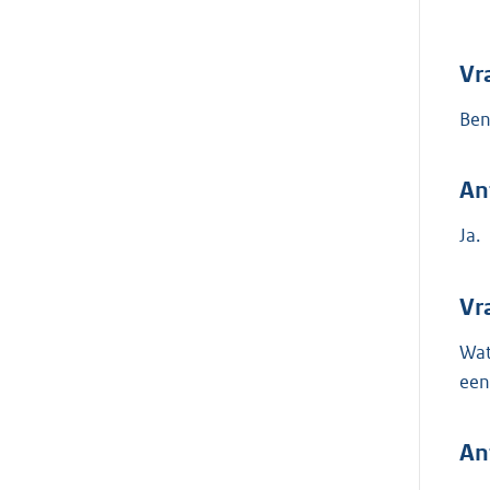
Vr
Ben
An
Ja.
Vr
Wat
een
An