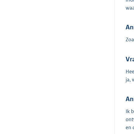
waa
An
Zoa
Vr
Hee
ja,
An
Ik 
ont
en 