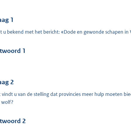
o
o
t
aag 1
t
t u bekend met het bericht: «Dode en gewonde schapen in Vl
e
:
5
twoord 1
9
b
aag 2
 vindt u van de stelling dat provincies meer hulp moeten bi
 wolf?
twoord 2