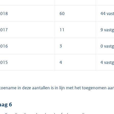
2018
60
44 vas
2017
11
9 vastg
2016
3
0 vastg
2015
4
4 vastg
toename in deze aantallen is in lijn met het toegenomen aan
aag 6