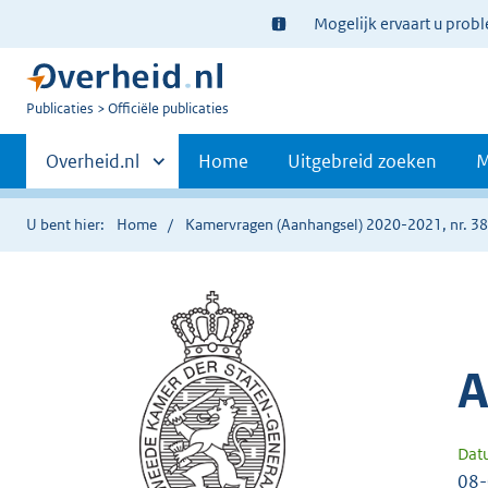
Ter
Mogelijk ervaart u prob
informatie:
U
Publicaties
Officiële publicaties
bent
Primaire
nu
Andere
Overheid.nl
Home
Uitgebreid zoeken
M
hier:
sites
navigatie
binnen
U bent hier:
Home
Kamervragen (Aanhangsel) 2020-2021, nr. 3
A
Dat
08-