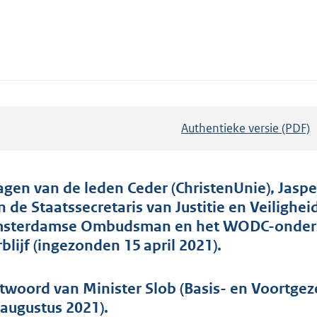
Authentieke versie (PDF)
b
e
s
t
agen van de leden Ceder (ChristenUnie), Jasper 
a
n de Staatssecretaris van Justitie en Veilighe
n
sterdamse Ombudsman en het WODC-onderzo
d
rblijf (ingezonden 15 april 2021).
s
g
twoord van Minister Slob (Basis- en Voortge
r
 augustus 2021).