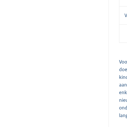
Voo
doe
kin
aan
enk
nie
ond
lan