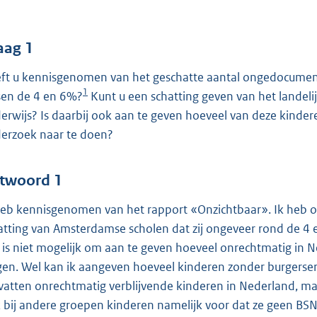
o
o
t
aag 1
t
ft u kennisgenomen van het geschatte aantal ongedocument
e
1
sen de 4 en 6%?
Kunt u een schatting geven van het landel
:
erwijs? Is daarbij ook aan te geven hoeveel van deze kindere
4
erzoek naar te doen?
7
b
twoord 1
heb kennisgenomen van het rapport «Onzichtbaar». Ik heb 
atting van Amsterdamse scholen dat zij ongeveer rond de 
 is niet mogelijk om aan te geven hoeveel onrechtmatig in N
gen. Wel kan ik aangeven hoeveel kinderen zonder burgerse
atten onrechtmatig verblijvende kinderen in Nederland, m
 bij andere groepen kinderen namelijk voor dat ze geen BSN