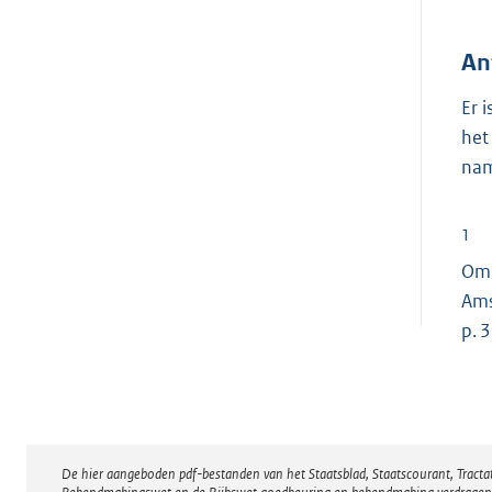
An
Er 
het
nam
1
Omb
Ams
p. 3
De hier aangeboden pdf-bestanden van het Staatsblad, Staatscourant, Tract
Disclaimer