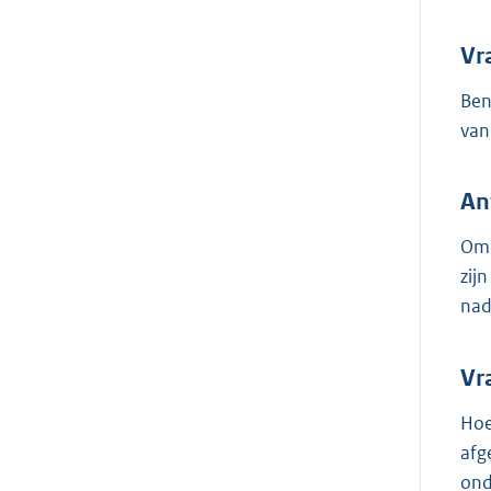
Vr
Ben
van
An
Omd
zij
nad
Vr
Hoe
afg
ond