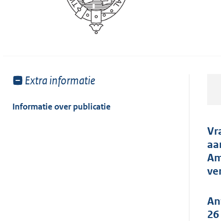
Toon
Extra informatie
meer
van:
Informatie over publicatie
Vr
aa
Am
ve
An
26