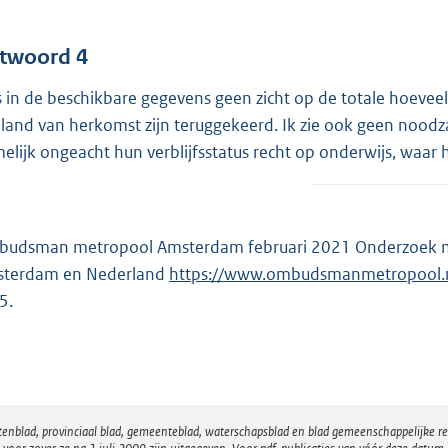
twoord 4
is in de beschikbare gegevens geen zicht op de totale hoeve
 land van herkomst zijn teruggekeerd. Ik zie ook geen noo
elijk ongeacht hun verblijfsstatus recht op onderwijs, waar 
udsman metropool Amsterdam februari 2021 Onderzoek na
terdam en Nederland
E
https://www.ombudsmanmetropool.nl/
5.
x
t
e
r
n
atenblad, provinciaal blad, gemeenteblad, waterschapsblad en blad gemeenschappelijke 
e