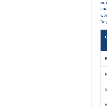
zic
ond
wor
De 
O
B