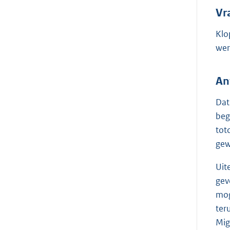
Vr
Klo
wer
An
Dat
beg
tot
gew
Uit
gev
mog
ter
Mig