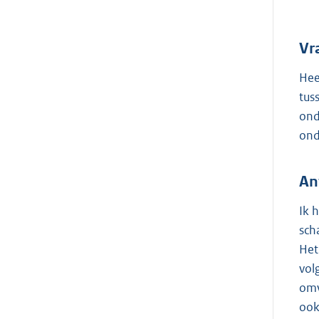
Vr
Hee
tus
ond
ond
An
Ik 
sch
Het
vol
omv
ook