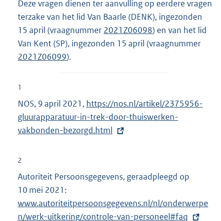
Deze vragen dienen ter aanvulling op eerdere vragen
terzake van het lid Van Baarle (DENK), ingezonden
15 april (vraagnummer
2021Z06098
) en van het lid
Van Kent (SP), ingezonden 15 april (vraagnummer
2021Z06099
).
1
NOS, 9 april 2021,
E
https://nos.nl/artikel/2375956-
gluurapparatuur-in-trek-door-thuiswerken-
x
vakbonden-bezorgd.html
t
e
r
2
n
Autoriteit Persoonsgegevens, geraadpleegd op
e
10 mei 2021:
E
l
www.autoriteitpersoonsgegevens.nl/nl/onderwerpe
x
i
n/werk-uitkering/controle-van-personeel#faq
t