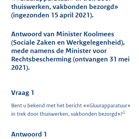
o
thuiswerken, vakbonden bezorgd»
t
(ingezonden 15 april 2021).
t
e
:
Antwoord van Minister Koolmees
4
8
(Sociale Zaken en Werkgelegenheid),
K
mede namens de Minister voor
b
Rechtsbescherming (ontvangen 31 mei
2021).
Vraag 1
Bent u bekend met het bericht ««Gluurapparatuur»
1
in trek door thuiswerken, vakbonden bezorgd»?
Antwoord 1