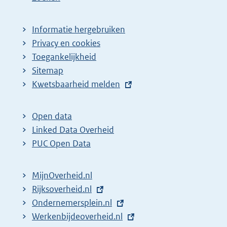
Informatie hergebruiken
Privacy en cookies
Toegankelijkheid
Sitemap
E
Kwetsbaarheid melden
x
t
Open data
e
Linked Data Overheid
r
PUC Open Data
n
e
MijnOverheid.nl
l
E
Rijksoverheid.nl
i
x
E
Ondernemersplein.nl
n
t
x
E
Werkenbijdeoverheid.nl
k