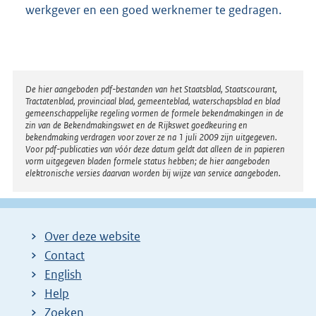
i
werkgever en een goed werknemer te gedragen.
n
k
:
Disclaimer
De hier aangeboden pdf-bestanden van het Staatsblad, Staatscourant,
Tractatenblad, provinciaal blad, gemeenteblad, waterschapsblad en blad
gemeenschappelijke regeling vormen de formele bekendmakingen in de
zin van de Bekendmakingswet en de Rijkswet goedkeuring en
bekendmaking verdragen voor zover ze na 1 juli 2009 zijn uitgegeven.
Voor pdf-publicaties van vóór deze datum geldt dat alleen de in papieren
vorm uitgegeven bladen formele status hebben; de hier aangeboden
elektronische versies daarvan worden bij wijze van service aangeboden.
Over deze website
Contact
English
Help
Zoeken