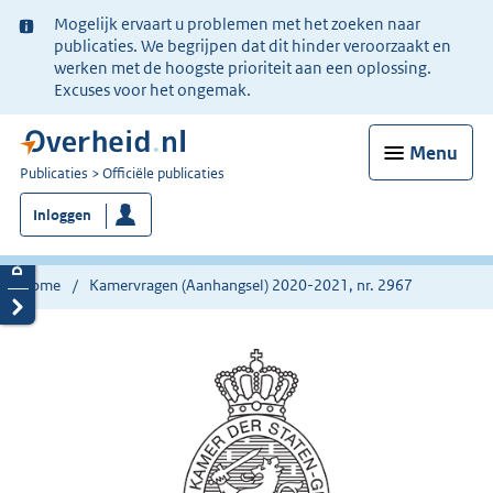
Ter
Mogelijk ervaart u problemen met het zoeken naar
informatie:
publicaties. We begrijpen dat dit hinder veroorzaakt en
werken met de hoogste prioriteit aan een oplossing.
Excuses voor het ongemak.
Menu
U
Publicaties
Officiële publicaties
bent
Inloggen
nu
hier:
Home
Kamervragen (Aanhangsel) 2020-2021, nr. 2967