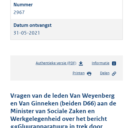
2967
31-05-2021
Authentieke versie (PDF)
b
Informatie
e
Printen
Delen
s
t
a
n
Vragen van de leden Van Weyenberg
d
en Van Ginneken (beiden D66) aan de
s
Minister van Sociale Zaken en
g
r
Werkgelegenheid over het bericht
o
««Gluurapparatuur» in trek door