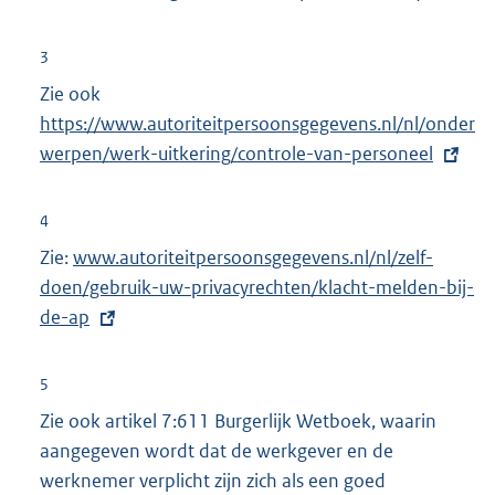
n
e
k
r
3
:
n
Zie ook
E
e
https://www.autoriteitpersoonsgegevens.nl/nl/onder
x
l
werpen/werk-uitkering/controle-van-personeel
t
i
e
n
r
4
k
n
Zie:
E
www.autoriteitpersoonsgegevens.nl/nl/zelf-
:
e
doen/gebruik-uw-privacyrechten/klacht-melden-bij-
x
l
de-ap
t
i
e
n
r
5
k
n
Zie ook artikel 7:611 Burgerlijk Wetboek, waarin
:
e
aangegeven wordt dat de werkgever en de
l
werknemer verplicht zijn zich als een goed