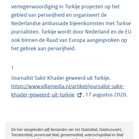
vertegenwoordiging in Turkije projecten op het
gebied van persvrijheid en organiseert de
Nederlandse ambassade bijeenkomsten met Turkse
journalisten. Turkije wordt door Nederland en de EU
ook binnen de Raad van Europa aangesproken op
het gebrek aan persvrijheid.
1
Journalist Sakir Khader geweerd uit Turkije,
E
https://www.villamedia.nl/artikel/journalist-sakir-
x
khader-geweerd-uit-turkije
, 17 augustus 2020.
t
e
r
n
e
Disclaimer
De hier aangeboden pdf-bestanden van het Staatsblad, Staatscourant,
Tractatenblad, provinciaal blad, gemeenteblad, waterschapsblad en blad
l