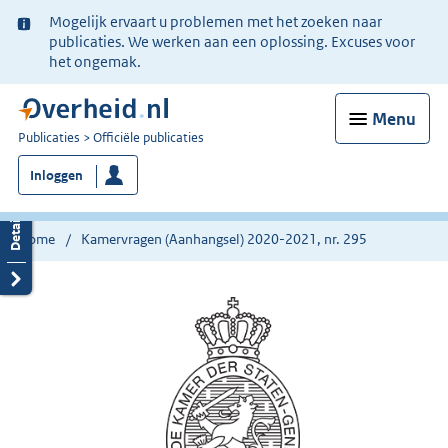
Ter
Mogelijk ervaart u problemen met het zoeken naar
informatie:
publicaties. We werken aan een oplossing. Excuses voor
het ongemak.
Menu
U
Publicaties
Officiële publicaties
bent
Inloggen
nu
hier:
Home
Kamervragen (Aanhangsel) 2020-2021, nr. 295