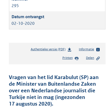
295
02-10-2020
Authentieke versie (PDF)
b
Informatie
e
Printen
Delen
s
t
a
n
Vragen van het lid Karabulut (SP) aan
d
de Minister van Buitenlandse Zaken
s
over een Nederlandse journalist die
g
r
Turkije niet in mag (ingezonden
o
17 augustus 2020).
o