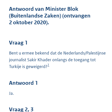
t
t
Antwoord van Minister Blok
e
(Buitenlandse Zaken) (ontvangen
:
2 oktober 2020).
3
9
K
b
Vraag 1
Bent u ermee bekend dat de Nederlands/Palestijnse
journalist Sakir Khader onlangs de toegang tot
1
Turkije is geweigerd?
Antwoord 1
Ja.
Vraag 2, 3