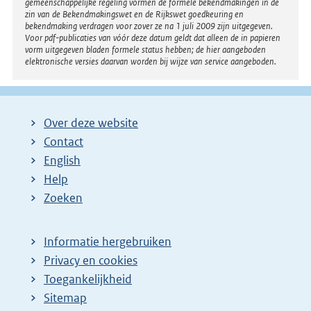
gemeenschappelijke regeling vormen de formele bekendmakingen in de
i
zin van de Bekendmakingswet en de Rijkswet goedkeuring en
bekendmaking verdragen voor zover ze na 1 juli 2009 zijn uitgegeven.
n
Voor pdf-publicaties van vóór deze datum geldt dat alleen de in papieren
k
vorm uitgegeven bladen formele status hebben; de hier aangeboden
elektronische versies daarvan worden bij wijze van service aangeboden.
:
Over deze website
Contact
English
Help
Zoeken
Informatie hergebruiken
Privacy en cookies
Toegankelijkheid
Sitemap