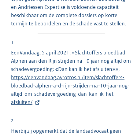
en Andriessen Expertise is voldoende capaciteit
beschikbaar om de complete dossiers op korte
termijn te beoordelen en de schade vast te stellen.
1
EenVandaag, 5 april 2021, «Slachtoffers bloedbad
Alphen aan den Rijn strijden na 10 jaar nog altijd om
schadevergoeding: «Dan kan ik het afsluiten»»,
E
https://eenvandaag.avrotros.nl/item/slachtoffers-
x
bloedbad-alphen-a-d-rijn-strijden-na-10-jaar-nog-
t
altijd-om-schadevergoeding-dan-kan-ik-het-
e
afsluiten/
r
n
e
2
l
Hierbij zij opgemerkt dat de landsadvocaat geen
i