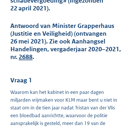
schadevergoeding» (ingezonden
t
22 april 2021).
t
e
:
Antwoord van Minister Grapperhaus
4
4
(Justitie en Veiligheid) (ontvangen
K
26 mei 2021). Zie ook Aanhangsel
b
Handelingen, vergaderjaar 2020–2021,
nr.
2688
.
Vraag 1
Waarom kan het kabinet in een paar dagen
miljarden vrijmaken voor KLM maar bent u niet in
staat om in de tien jaar nadat Tristan van der Vlis
een bloedbad aanrichtte, waarvoor de politie
aansprakelijk is gesteld, meer dan 19 van de