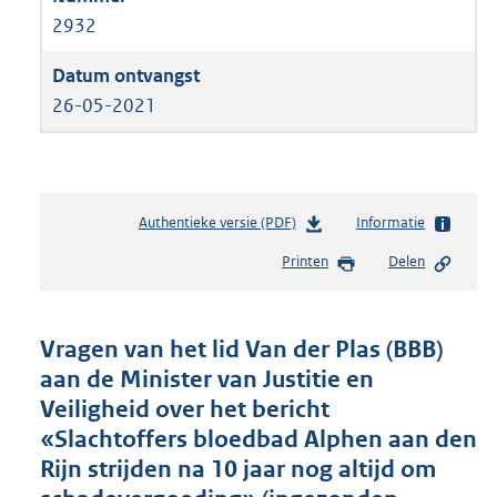
2932
26-05-2021
Authentieke versie (PDF)
b
Informatie
e
Printen
Delen
s
t
a
n
Vragen van het lid Van der Plas (BBB)
d
aan de Minister van Justitie en
s
Veiligheid over het bericht
g
r
«Slachtoffers bloedbad Alphen aan den
o
Rijn strijden na 10 jaar nog altijd om
o