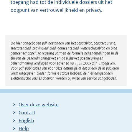
toegang had tot de individuele dossiers uit het
n
oogpunt van vertrouwelijkheid en privacy.
k
:
Disclaimer
De hier aangeboden pdf-bestanden van het Staatsblad, Staatscourant,
Tractatenblad, provinciaal blad, gemeenteblad, waterschapsblad en blad
gemeenschappelijke regeling vormen de formele bekendmakingen in de
zin van de Bekendmakingswet en de Rijkswet goedkeuring en
bekendmaking verdragen voor zover ze na 1 juli 2009 zijn uitgegeven.
Voor pdf-publicaties van vóór deze datum geldt dat alleen de in papieren
vorm uitgegeven bladen formele status hebben; de hier aangeboden
elektronische versies daarvan worden bij wijze van service aangeboden.
Over deze website
Contact
English
Help