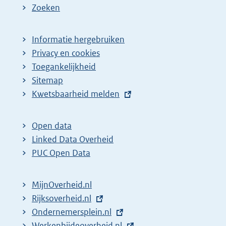
Zoeken
Informatie hergebruiken
Privacy en cookies
Toegankelijkheid
Sitemap
E
Kwetsbaarheid melden
x
t
Open data
e
Linked Data Overheid
r
PUC Open Data
n
e
MijnOverheid.nl
l
E
Rijksoverheid.nl
i
x
E
Ondernemersplein.nl
n
t
x
E
Werkenbijdeoverheid.nl