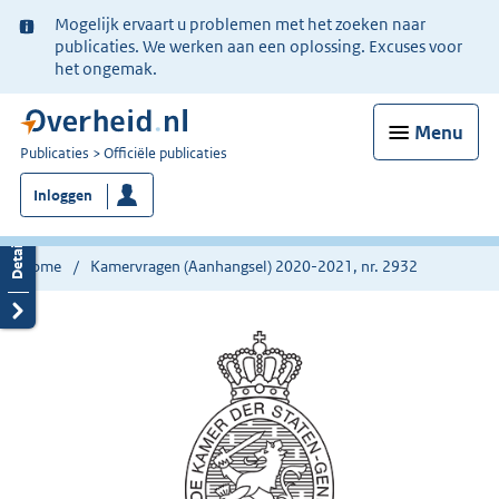
Ter
Mogelijk ervaart u problemen met het zoeken naar
informatie:
publicaties. We werken aan een oplossing. Excuses voor
het ongemak.
Menu
U
Publicaties
Officiële publicaties
bent
Inloggen
nu
hier:
Home
Kamervragen (Aanhangsel) 2020-2021, nr. 2932