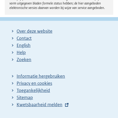
i
vorm uitgegeven bladen formele status hebben; de hier aangeboden
elektronische versies daarvan worden bij wijze van service aangeboden.
n
k
:
Over deze website
Contact
English
Help
Zoeken
Informatie hergebruiken
Privacy en cookies
Toegankelijkheid
Sitemap
E
Kwetsbaarheid melden
x