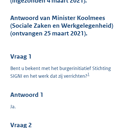
(ingezonden 4 maart 2021).
t
t
e
Antwoord van Minister Koolmees
:
(Sociale Zaken en Werkgelegenheid)
4
3
(ontvangen 25 maart 2021).
K
b
Vraag 1
Bent u bekent met het burgerinitiatief Stichting
1
SIGNI en het werk dat zij verrichten?
Antwoord 1
Ja.
Vraag 2