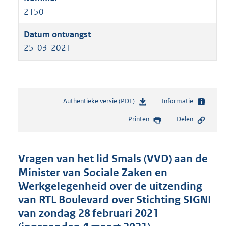
2150
25-03-2021
Authentieke versie (PDF)
b
Informatie
e
Printen
Delen
s
t
a
n
Vragen van het lid Smals (VVD) aan de
d
Minister van Sociale Zaken en
s
Werkgelegenheid over de uitzending
g
r
van RTL Boulevard over Stichting SIGNI
o
van zondag 28 februari 2021
o