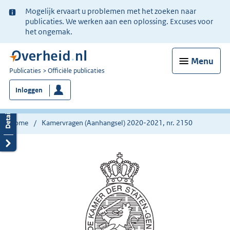
Ter
Mogelijk ervaart u problemen met het zoeken naar
informatie:
publicaties. We werken aan een oplossing. Excuses voor
het ongemak.
Menu
U
Publicaties
Officiële publicaties
bent
Inloggen
nu
hier:
Home
Kamervragen (Aanhangsel) 2020-2021, nr. 2150