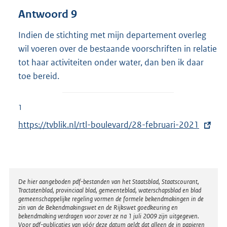
Antwoord 9
Indien de stichting met mijn departement overleg
wil voeren over de bestaande voorschriften in relatie
tot haar activiteiten onder water, dan ben ik daar
toe bereid.
1
E
https://tvblik.nl/rtl-boulevard/28-februari-2021
x
t
e
r
Disclaimer
De hier aangeboden pdf-bestanden van het Staatsblad, Staatscourant,
Tractatenblad, provinciaal blad, gemeenteblad, waterschapsblad en blad
n
gemeenschappelijke regeling vormen de formele bekendmakingen in de
e
zin van de Bekendmakingswet en de Rijkswet goedkeuring en
bekendmaking verdragen voor zover ze na 1 juli 2009 zijn uitgegeven.
l
Voor pdf-publicaties van vóór deze datum geldt dat alleen de in papieren