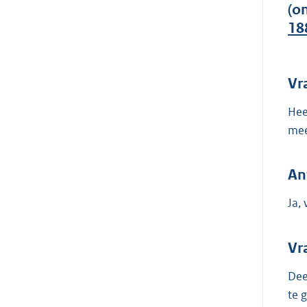
(o
18
Vr
Hee
mee
An
Ja,
Vr
Dee
te 