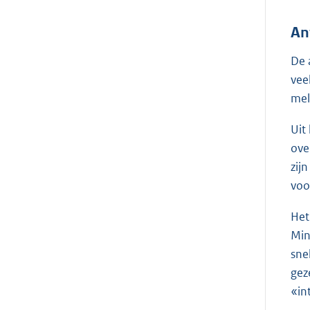
An
De 
vee
meld
Uit
ove
zij
voo
Het
Min
sne
gez
«in