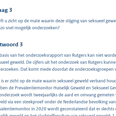
aag 3
ft u zicht op de mate waarin deze stijging van seksueel gew
 zo snel mogelijk onderzoeken?
twoord 3
basis van het onderzoeksrapport van Rutgers kan niet worden
sueel geweld. De cijfers uit het onderzoek van Rutgers kunne
erzoeken. Dat komt mede doordat de onderzoeksgroepen ver
 is er zicht op de mate waarin seksueel geweld verband houd
ben de Prevalentiemonitor Huiselijk Geweld en Seksueel G
 onderzoek wordt tweejaarlijks de aard en omvang gemeten va
eld via een steekproef onder de Nederlandse bevolking van ze
valentiemonitor in 2020 wordt geconstateerd dat er slechts 
selijk geweld en het slachtofferschap van seksueel geweld; 1