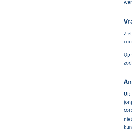
wer
Vr
Zie
cor
Op 
zod
An
Uit
jon
cor
nie
kun