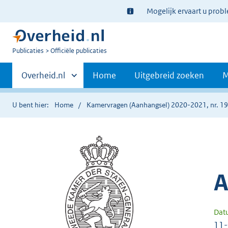
Ter
Mogelijk ervaart u prob
informatie:
U
Publicaties
Officiële publicaties
bent
Primaire
nu
Andere
Overheid.nl
Home
Uitgebreid zoeken
M
hier:
sites
navigatie
binnen
U bent hier:
Home
Kamervragen (Aanhangsel) 2020-2021, nr. 1
A
Dat
11-