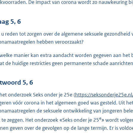
kvoorraden. De impact van corona wordt zo nauwkeuring b
aag 5, 6
t u reden tot zorgen over de algemene seksuele gezondheid 
onamaatregelen hebben veroorzaakt?
welke manier kan extra aandacht worden gegeven aan het b
at de huidige restricties geen permanente schade aanrichte
twoord 5, 6
 het onderzoek Seks onder je 25e (
E
https://seksonderje25e.nl
geren vóór corona in het algemeen goed was gesteld. Uit het
x
onamaatregelen de seksuele ontwikkeling van jongeren belem
t
e
e
t te zeggen. Het onderzoek «Seks onder je 25
» wordt volgen
r
nen geven over de gevolgen op de lange termijn. Er is vold