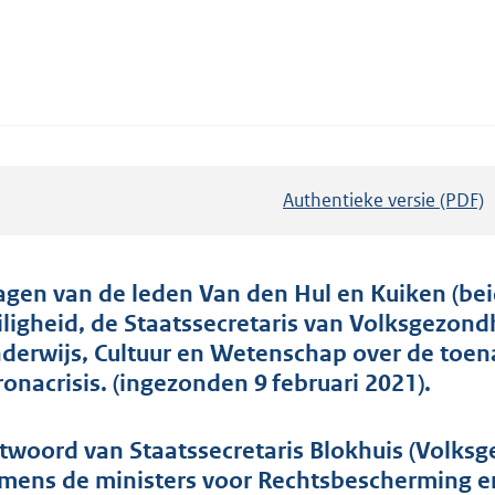
Authentieke versie (PDF)
b
e
s
t
agen van de leden Van den Hul en Kuiken (beid
a
iligheid, de Staatssecretaris van Volksgezond
n
derwijs, Cultuur en Wetenschap over de toen
d
ronacrisis. (ingezonden 9 februari 2021).
s
g
twoord van Staatssecretaris Blokhuis (Volksg
r
mens de ministers voor Rechtsbescherming e