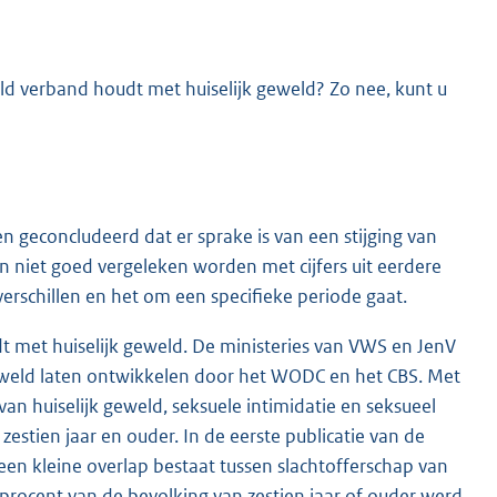
eld verband houdt met huiselijk geweld? Zo nee, kunt u
 geconcludeerd dat er sprake is van een stijging van
n niet goed vergeleken worden met cijfers uit eerdere
schillen en het om een specifieke periode gaat.
t met huiselijk geweld. De ministeries van VWS en JenV
eweld laten ontwikkelen door het WODC en het CBS. Met
n huiselijk geweld, seksuele intimidatie en seksueel
stien jaar en ouder. In de eerste publicatie van de
een kleine overlap bestaat tussen slachtofferschap van
 procent van de bevolking van zestien jaar of ouder werd