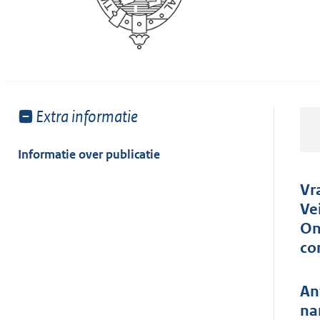
Toon
Extra informatie
meer
van:
Informatie over publicatie
Vr
Ve
On
co
An
na