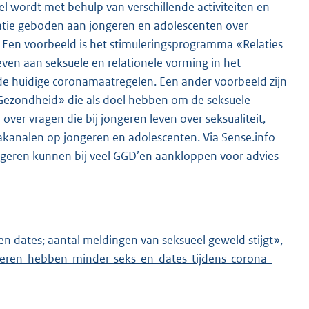
 wordt met behulp van verschillende activiteiten en
tie geboden aan jongeren en adolescenten over
 Een voorbeeld is het stimuleringsprogramma «Relaties
even aan seksuele en relationele vorming in het
e huidige coronamaatregelen. Een ander voorbeeld zijn
zondheid» die als doel hebben om de seksuele
er vragen die bij jongeren leven over seksualiteit,
diakanalen op jongeren en adolescenten. Via Sense.info
geren kunnen bij veel GGD’en aankloppen voor advies
n dates; aantal meldingen van seksueel geweld stijgt»,
E
geren-hebben-minder-seks-en-dates-tijdens-corona-
x
t
e