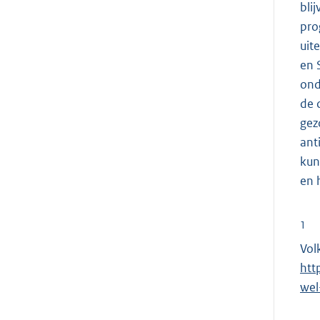
bli
pro
uit
en 
ond
de 
gez
ant
kun
en 
1
Vol
htt
wel