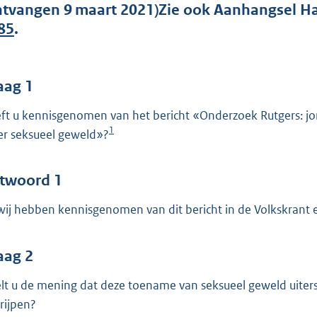
o
ntvangen 9 maart 2021)Zie ook Aanhangsel Ha
o
85
.
t
t
e
aag 1
:
ft u kennisgenomen van het bericht «Onderzoek Rutgers: jo
4
1
r seksueel geweld»?
3
b
twoord 1
 wij hebben kennisgenomen van dit bericht in de Volkskrant
aag 2
lt u de mening dat deze toename van seksueel geweld uiters
grijpen?