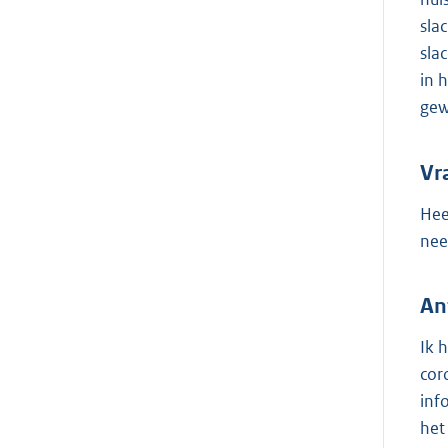
sla
sla
in 
gew
Vr
Hee
nee
An
Ik 
cor
inf
het