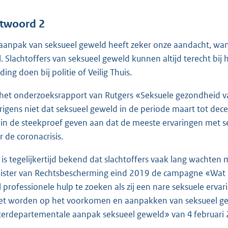
twoord 2
aanpak van seksueel geweld heeft zeker onze aandacht, want 
l. Slachtoffers van seksueel geweld kunnen altijd terecht bij 
ing doen bij politie of Veilig Thuis.
 het onderzoeksrapport van Rutgers «Seksuele gezondheid van
rigens niet dat seksueel geweld in de periode maart tot 
n in de steekproef geven aan dat de meeste ervaringen met 
r de coronacrisis.
 is tegelijkertijd bekend dat slachtoffers vaak lang wachte
ister van Rechtsbescherming eind 2019 de campagne «Wat ka
l professionele hulp te zoeken als zij een nare seksuele erv
et worden op het voorkomen en aanpakken van seksueel gew
terdepartementale aanpak seksueel geweld» van 4 februari