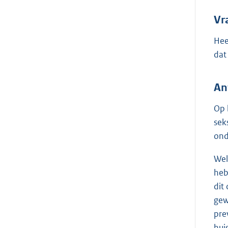
Vr
Hee
dat
An
Op 
sek
ond
Wel
heb
dit
gew
pre
hui