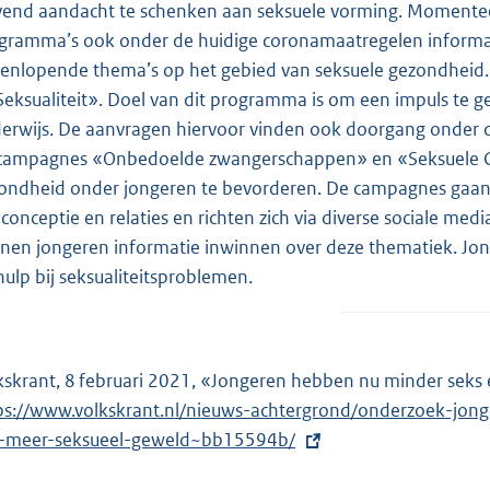
n
jvend aandacht te schenken aan seksuele vorming. Momenteel
e
gramma’s ook onder de huidige coronamaatregelen informa
l
eenlopende thema’s op het gebied van seksuele gezondheid.
i
Seksualiteit». Doel van dit programma is om een impuls te g
n
erwijs. De aanvragen hiervoor vinden ook doorgang onder d
k
campagnes «Onbedoelde zwangerschappen» en «Seksuele Ge
:
ondheid onder jongeren te bevorderen. De campagnes gaan ov
iconceptie en relaties en richten zich via diverse sociale me
nen jongeren informatie inwinnen over deze thematiek. Jon
hulp bij seksualiteitsproblemen.
kskrant, 8 februari 2021, «Jongeren hebben nu minder seks e
ps://www.volkskrant.nl/nieuws-achtergrond/onderzoek-jon
-meer-seksueel-geweld~bb15594b/