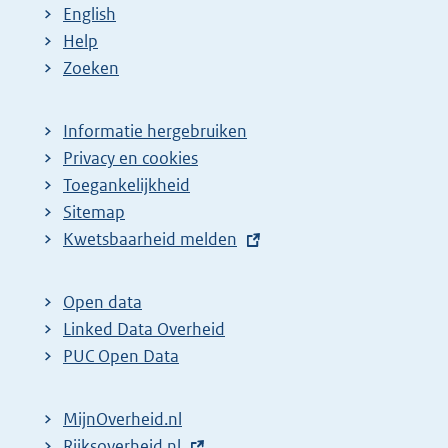
English
Help
Zoeken
Informatie hergebruiken
Privacy en cookies
Toegankelijkheid
Sitemap
E
Kwetsbaarheid melden
x
t
Open data
e
Linked Data Overheid
r
PUC Open Data
n
e
MijnOverheid.nl
l
E
Rijksoverheid.nl