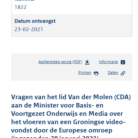
1822
23-02-2021
Authentieke versie (PDF)
b
Informatie
e
Printen
Delen
s
t
a
n
Vragen van het lid Van der Molen (CDA)
d
aan de Minister voor Basis- en
s
Voortgezet Onderwijs en Media over
g
r
het vloeren van een Groningse video-
o
vondst door de Europese omroep
o