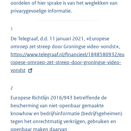
oordelen of hier sprake is van het weglekken van
privacygevoelige informatie.
1
De Telegraaf, d.d. 11 januari 2021, «Europese
omroep zet streep door Groningse video-vondst»,
E
https://www.telegraaf.nl/financieel/1848580932/eu
x
ropese-omroep-zet-streep-door-groningse-video-
t
vondst
e
r
n
2
e
Europese Richtlijn 2016/943 betreffende de
l
bescherming van niet-openbaar gemaakte
i
knowhow en bedrijfsinformatie (bedrijfsgeheimen)
n
tegen het onrechtmatig verkrijgen, gebruiken en
k
openbaar maken daarvan