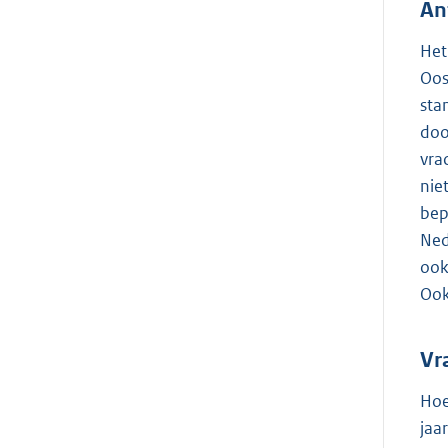
An
Het
Oos
sta
doo
vra
nie
bep
Ned
ook
Ook
Vr
Hoe
jaa