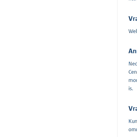
Vr
Wel
An
Ned
Cen
mom
is.
Vr
Kun
om