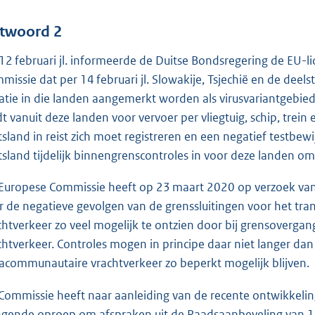
twoord 2
12 februari jl. informeerde de Duitse Bondsregering de EU-l
missie dat per 14 februari jl. Slowakije, Tsjechië en de deel
uatie in die landen aangemerkt worden als virusvariantgebied
dt vanuit deze landen voor vervoer per vliegtuig, schip, trein
tsland in reist zich moet registreren en een negatief testbe
tsland tijdelijk binnengrenscontroles in voor deze landen 
Europese Commissie heeft op 23 maart 2020 op verzoek va
r de negatieve gevolgen van de grenssluitingen voor het tr
chtverkeer zo veel mogelijk te ontzien door bij grensover
chtverkeer. Controles mogen in principe daar niet langer da
racommunautaire vrachtverkeer zo beperkt mogelijk blijven.
Commissie heeft naar aanleiding van de recente ontwikkeling
ngende oproep om afspraken uit de Raadsaanbeveling van 1 f