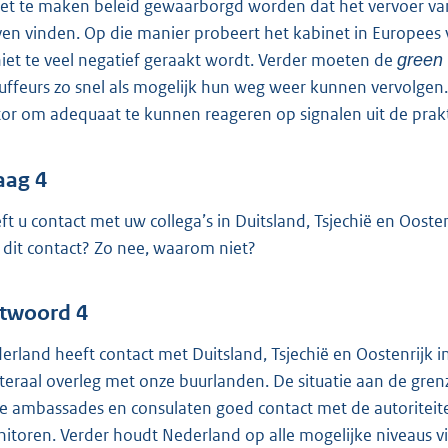
het te maken beleid gewaarborgd worden dat het vervoer v
jven vinden. Op die manier probeert het kabinet in Europees
niet te veel negatief geraakt wordt. Verder moeten de
green
uffeurs zo snel als mogelijk hun weg weer kunnen vervolge
tor om adequaat te kunnen reageren op signalen uit de prakt
aag 4
ft u contact met uw collega’s in Duitsland, Tsjechië en Oosten
 dit contact? Zo nee, waarom niet?
twoord 4
erland heeft contact met Duitsland, Tsjechië en Oostenrijk i
ateraal overleg met onze buurlanden. De situatie aan de gre
e ambassades en consulaten goed contact met de autoriteiten
itoren. Verder houdt Nederland op alle mogelijke niveaus v