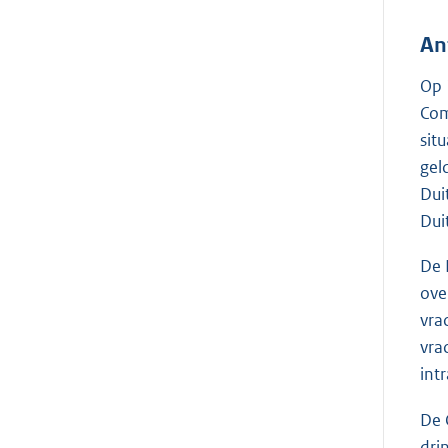
An
Op 
Com
sit
gel
Dui
Dui
De 
ove
vra
vra
int
De 
dri