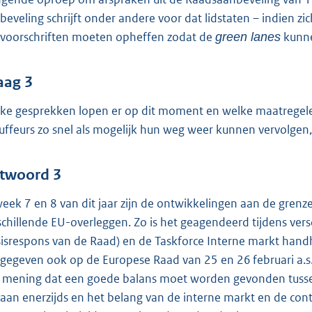
beveling schrijft onder andere voor dat lidstaten – indien z
tvoorschriften moeten opheffen zodat de
kunne
green lanes
aag 3
ke gesprekken lopen er op dit moment en welke maatregele
uffeurs zo snel als mogelijk hun weg weer kunnen vervolgen
twoord 3
week 7 en 8 van dit jaar zijn de ontwikkelingen aan de grenz
schillende EU-overleggen. Zo is het geagendeerd tijdens vers
isisrespons van de Raad) en de Taskforce Interne markt han
gegeven ook op de Europese Raad van 25 en 26 februari a.s
 mening dat een goede balans moet worden gevonden tussen 
gaan enerzijds en het belang van de interne markt en de con