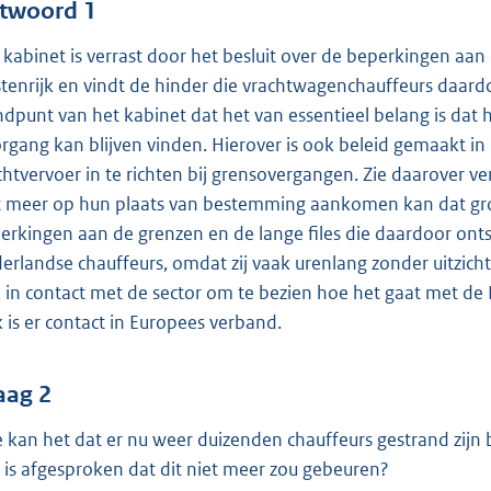
:
twoord 1
4
 kabinet is verrast door het besluit over de beperkingen aan 
6
tenrijk en vindt de hinder die vrachtwagenchauffeurs daardoo
ndpunt van het kabinet dat het van essentieel belang is da
b
rgang kan blijven vinden. Hierover is ook beleid gemaakt
chtvervoer in te richten bij grensovergangen. Zie daarover ve
t meer op hun plaats van bestemming aankomen kan dat gr
erkingen aan de grenzen en de lange files die daardoor ont
erlandse chauffeurs, omdat zij vaak urenlang zonder uitzich
 in contact met de sector om te bezien hoe het gaat met de
 is er contact in Europees verband.
aag 2
 kan het dat er nu weer duizenden chauffeurs gestrand zijn
r is afgesproken dat dit niet meer zou gebeuren?