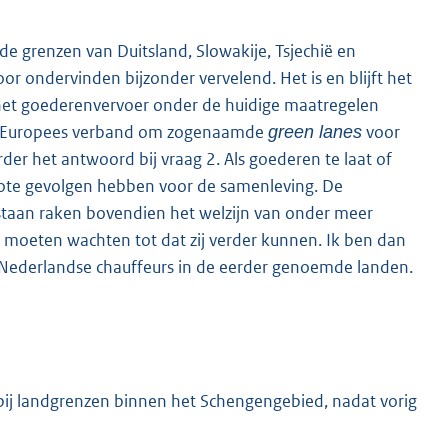
de grenzen van Duitsland, Slowakije, Tsjechië en
r ondervinden bijzonder vervelend. Het is en blijft het
K
t het goederenvervoer onder de huidige maatregelen
 in Europees verband om zogenaamde
voor
green lanes
rder het antwoord bij vraag 2. Als goederen te laat of
ote gevolgen hebben voor de samenleving. De
staan raken bovendien het welzijn van onder meer
t moeten wachten tot dat zij verder kunnen. Ik ben dan
 Nederlandse chauffeurs in de eerder genoemde landen.
 bij landgrenzen binnen het Schengengebied, nadat vorig