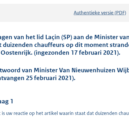
Authentieke versie (PDF)
b
e
s
t
agen van het lid Laçin (SP) aan de Minister van
a
t duizenden chauffeurs op dit moment strande
n
 Oostenrijk. (ingezonden 17 februari 2021).
d
s
twoord van Minister Van Nieuwenhuizen Wijbe
g
ntvangen 25 februari 2021).
r
o
o
aag 1
t
 is uw reactie op het artikel waarin staat dat duizenden chau
t
e