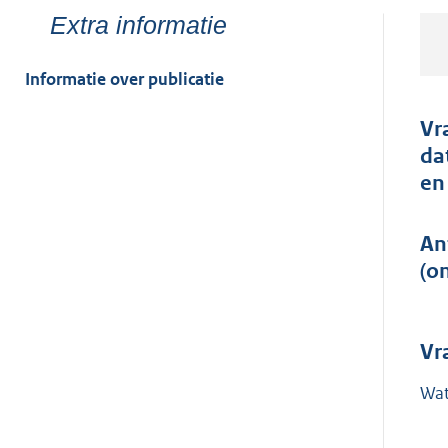
Toon
Extra informatie
meer
van:
Informatie over publicatie
Vr
da
en
An
(o
Vr
Wat