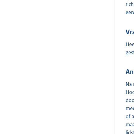
ric
eer
Vr
Hee
ges
An
Na 
Hoo
doo
mee
of 
maa
lids