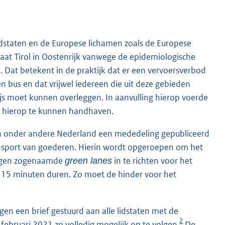
idstaten en de Europese lichamen zoals de Europese
staat Tirol in Oostenrijk vanwege de epidemiologische
. Dat betekent in de praktijk dat er een vervoersverbod
 en bus en dat vrijwel iedereen die uit deze gebieden
wijs moet kunnen overleggen. In aanvulling hierop voerde
om hierop te kunnen handhaven.
n onder andere Nederland een mededeling gepubliceerd
ansport van goederen. Hierin wordt opgeroepen om het
gangen zogenaamde
in te richten voor het
green lanes
n 15 minuten duren. Zo moet de hinder voor het
en een brief gestuurd aan alle lidstaten met de
2
ebruari 2021 zo volledig mogelijk op te volgen.
De