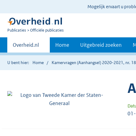
Ter
Mogelijk ervaart u prob
informatie:
U
Publicaties
Officiële publicaties
bent
Primaire
nu
Andere
Overheid.nl
Home
Uitgebreid zoeken
M
hier:
sites
navigatie
binnen
U bent hier:
Home
Kamervragen (Aanhangsel) 2020-2021, nr. 1
A
Dat
01-