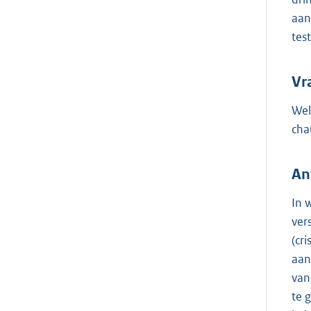
aan
tes
Vr
Wel
cha
An
In 
ver
(cr
aan
van
te 