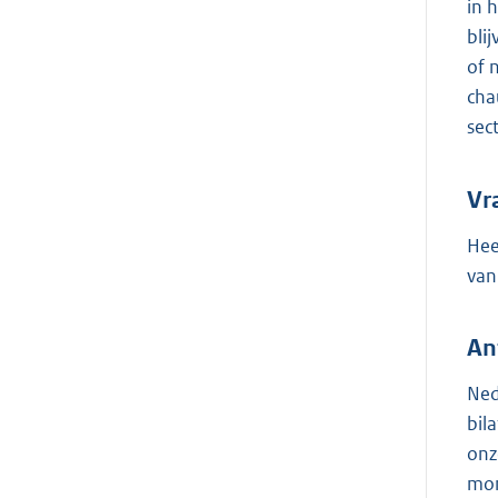
in 
bli
of 
cha
sec
Vr
Hee
van
An
Ned
bil
onz
mon