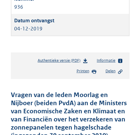
936
04-12-2019
Authentieke versie (PDF)
b
Informatie
e
Printen
Delen
s
t
a
n
Vragen van de leden Moorlag en
d
Nijboer (beiden PvdA) aan de Ministers
s
van Economische Zaken en Klimaat en
g
r
van Financiën over het verzekeren van
o
zonnepanelen tegen hagelschade
o