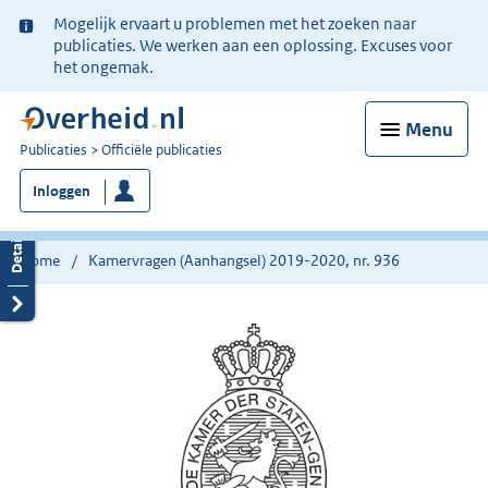
Ter
Mogelijk ervaart u problemen met het zoeken naar
informatie:
publicaties. We werken aan een oplossing. Excuses voor
het ongemak.
Menu
U
Publicaties
Officiële publicaties
bent
Inloggen
nu
hier:
Home
Kamervragen (Aanhangsel) 2019-2020, nr. 936