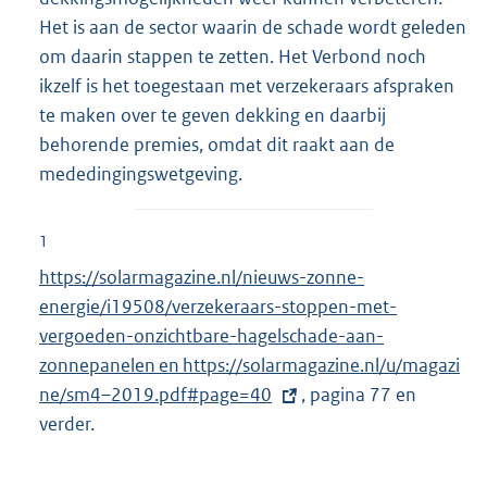
Het is aan de sector waarin de schade wordt geleden
om daarin stappen te zetten. Het Verbond noch
ikzelf is het toegestaan met verzekeraars afspraken
te maken over te geven dekking en daarbij
behorende premies, omdat dit raakt aan de
mededingingswetgeving.
1
E
https://solarmagazine.nl/nieuws-zonne-
x
energie/i19508/verzekeraars-stoppen-met-
t
vergoeden-onzichtbare-hagelschade-aan-
e
zonnepanelen en https://solarmagazine.nl/u/magazi
r
ne/sm4–2019.pdf#page=40
, pagina 77 en
n
verder.
e
l