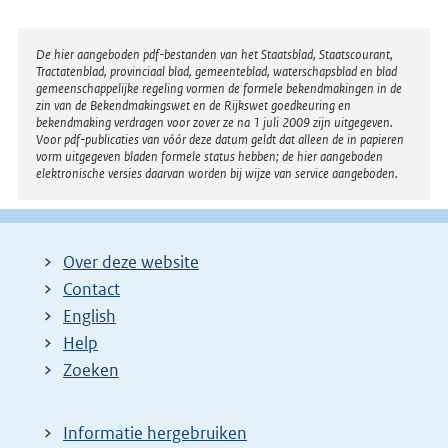
i
n
Disclaimer
De hier aangeboden pdf-bestanden van het Staatsblad, Staatscourant,
Tractatenblad, provinciaal blad, gemeenteblad, waterschapsblad en blad
k
gemeenschappelijke regeling vormen de formele bekendmakingen in de
:
zin van de Bekendmakingswet en de Rijkswet goedkeuring en
bekendmaking verdragen voor zover ze na 1 juli 2009 zijn uitgegeven.
Voor pdf-publicaties van vóór deze datum geldt dat alleen de in papieren
vorm uitgegeven bladen formele status hebben; de hier aangeboden
elektronische versies daarvan worden bij wijze van service aangeboden.
Over deze website
Contact
English
Help
Zoeken
Informatie hergebruiken