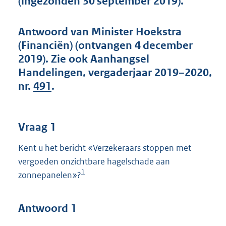
(ingezonden 30 september 2019).
t
t
e
Antwoord van Minister Hoekstra
:
(Financiën) (ontvangen 4 december
4
2
2019). Zie ook Aanhangsel
K
Handelingen, vergaderjaar 2019–2020,
b
nr.
491
.
Vraag 1
Kent u het bericht «Verzekeraars stoppen met
vergoeden onzichtbare hagelschade aan
1
zonnepanelen»?
Antwoord 1