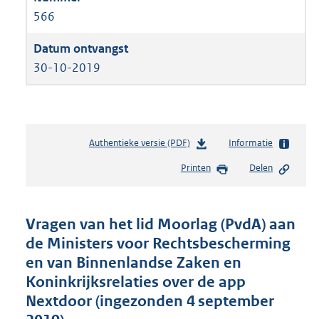
566
30-10-2019
Authentieke versie (PDF)
b
Informatie
e
Printen
Delen
s
t
a
n
Vragen van het lid Moorlag (PvdA) aan
d
de Ministers voor Rechtsbescherming
s
en van Binnenlandse Zaken en
g
r
Koninkrijksrelaties over de app
o
Nextdoor (ingezonden 4 september
o