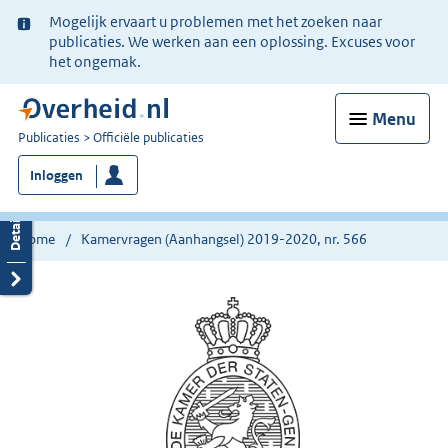
Ter
Mogelijk ervaart u problemen met het zoeken naar
informatie:
publicaties. We werken aan een oplossing. Excuses voor
het ongemak.
Menu
U
Publicaties
Officiële publicaties
bent
Inloggen
nu
hier:
Home
Kamervragen (Aanhangsel) 2019-2020, nr. 566