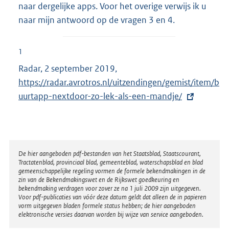
naar dergelijke apps. Voor het overige verwijs ik u
naar mijn antwoord op de vragen 3 en 4.
1
Radar, 2 september 2019,
E
https://radar.avrotros.nl/uitzendingen/gemist/item/b
x
uurtapp-nextdoor-zo-lek-als-een-mandje/
t
e
r
n
e
Disclaimer
De hier aangeboden pdf-bestanden van het Staatsblad, Staatscourant,
Tractatenblad, provinciaal blad, gemeenteblad, waterschapsblad en blad
l
gemeenschappelijke regeling vormen de formele bekendmakingen in de
i
zin van de Bekendmakingswet en de Rijkswet goedkeuring en
bekendmaking verdragen voor zover ze na 1 juli 2009 zijn uitgegeven.
n
Voor pdf-publicaties van vóór deze datum geldt dat alleen de in papieren
k
vorm uitgegeven bladen formele status hebben; de hier aangeboden
elektronische versies daarvan worden bij wijze van service aangeboden.
: