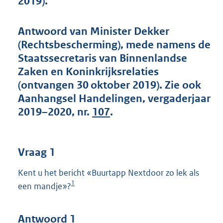
2019).
t
t
e
Antwoord van Minister Dekker
:
(Rechtsbescherming), mede namens de
4
0
Staatssecretaris van Binnenlandse
K
Zaken en Koninkrijksrelaties
b
(ontvangen 30 oktober 2019). Zie ook
Aanhangsel Handelingen, vergaderjaar
2019–2020, nr.
107
.
Vraag 1
Kent u het bericht «Buurtapp Nextdoor zo lek als
1
een mandje»?
Antwoord 1