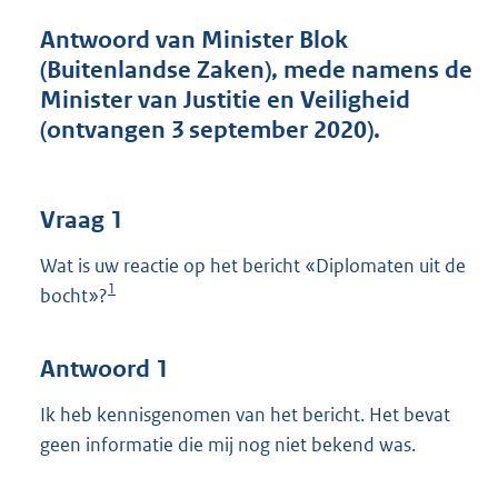
t
t
Antwoord van Minister Blok
e
(Buitenlandse Zaken), mede namens de
:
Minister van Justitie en Veiligheid
4
5
(ontvangen 3 september 2020).
K
b
Vraag 1
Wat is uw reactie op het bericht «Diplomaten uit de
1
bocht»?
Antwoord 1
Ik heb kennisgenomen van het bericht. Het bevat
geen informatie die mij nog niet bekend was.