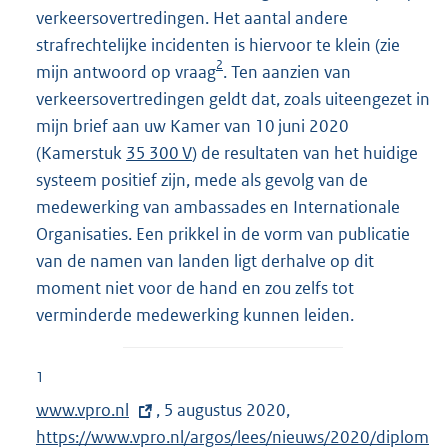
verkeersovertredingen. Het aantal andere
strafrechtelijke incidenten is hiervoor te klein (zie
2
mijn antwoord op vraag
. Ten aanzien van
verkeersovertredingen geldt dat, zoals uiteengezet in
mijn brief aan uw Kamer van 10 juni 2020
(Kamerstuk
35 300 V
) de resultaten van het huidige
systeem positief zijn, mede als gevolg van de
medewerking van ambassades en Internationale
Organisaties. Een prikkel in de vorm van publicatie
van de namen van landen ligt derhalve op dit
moment niet voor de hand en zou zelfs tot
verminderde medewerking kunnen leiden.
1
E
www.vpro.nl
, 5 augustus 2020,
E
x
https://www.vpro.nl/argos/lees/nieuws/2020/diplom
x