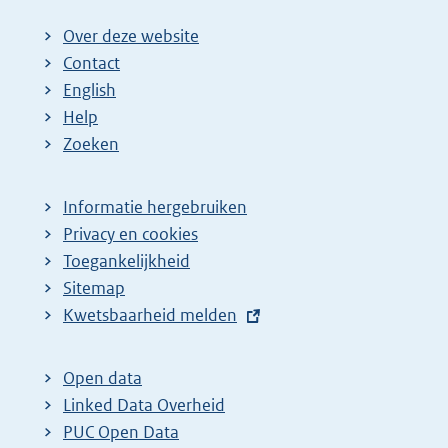
Over deze website
Contact
English
Help
Zoeken
Informatie hergebruiken
Privacy en cookies
Toegankelijkheid
Sitemap
E
Kwetsbaarheid melden
x
t
Open data
e
Linked Data Overheid
r
PUC Open Data