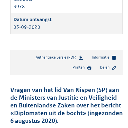
3978
03-09-2020
Authentieke versie (PDF)
b
Informatie
e
Printen
Delen
s
t
a
n
Vragen van het lid Van Nispen (SP) aan
d
de Ministers van Justitie en Veiligheid
s
en Buitenlandse Zaken over het bericht
g
r
«Diplomaten uit de bocht» (ingezonden
o
6 augustus 2020).
o