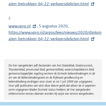
t
aten-betrokken-bij-22-verkeersdelicten.html
t
e
e
r
r
2
n
n
E
www.vpro.nl
, 5 augustus 2020,
E
e
e
x
https://www.vpro.nl/argos/lees/nieuws/2020/diplom
x
l
l
t
aten-betrokken-bij-22-verkeersdelicten.html
t
i
i
e
e
n
n
r
r
k
k
n
n
:
:
e
e
Disclaimer
De hier aangeboden pdf-bestanden van het Staatsblad, Staatscourant,
Tractatenblad, provinciaal blad, gemeenteblad, waterschapsblad en blad
l
l
gemeenschappelijke regeling vormen de formele bekendmakingen in de
i
i
zin van de Bekendmakingswet en de Rijkswet goedkeuring en
bekendmaking verdragen voor zover ze na 1 juli 2009 zijn uitgegeven.
n
n
Voor pdf-publicaties van vóór deze datum geldt dat alleen de in papieren
k
k
vorm uitgegeven bladen formele status hebben; de hier aangeboden
elektronische versies daarvan worden bij wijze van service aangeboden.
:
: