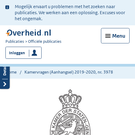
Ter
Mogelijk ervaart u problemen met het zoeken naar
informatie:
publicaties. We werken aan een oplossing. Excuses voor
het ongemak.
Menu
U
Publicaties
Officiële publicaties
bent
Inloggen
nu
hier:
Home
Kamervragen (Aanhangsel) 2019-2020, nr. 3978